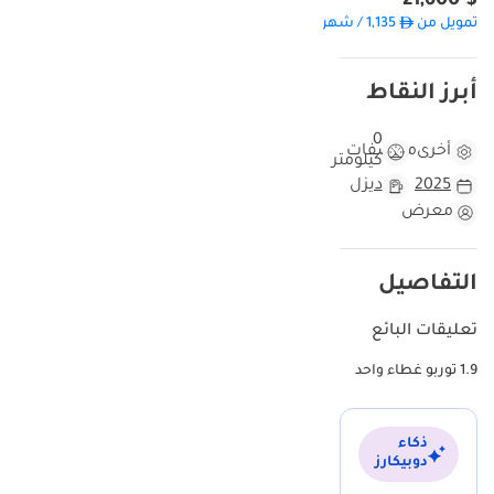
$ 21,600
الموديل يعتبر من الألوان المرغوبة بشدة في سوق المستعمل نظراً
تمويل من
1,135
/ شهر
لسهولة صيانته ومقاومته لظروف الجو الصحراوي. ما يميز هذا الطراز هو
تكاليف التشغيل المنخفضة جداً مقارنة بالمنافسين، حيث يشهد لها
أبرز النقاط
الجميع بالقدرة على التحمل لسنوات طويلة دون عناء. اقتناء Isuzu في
الخليج يعني راحة البال التامة بفضل توفر قطع الغيار وسهولة الصيانة في
0
أي مكان. هذه المركبة مصممة لتكون رفيق درب يعتمد عليه في أقسى
أخرى
مواصفات
كيلومتر
الظروف الجوية والمناخية التي تشهدها المنطقة.
2025
ديزل
هذه السيارة مقارنة بسيارات Isuzu D-MAX 2025 الأخرى
معرض
باعتبارها موديل 2025 الجديد كلياً، فإن هذه المركبة تضعك في مقدمة
الركب مع أحدث التقنيات الميكانيكية التي قدمتها Isuzu. المسافات
التفاصيل
المقطوعة في هذا الموديل الجديد تعتبر الأفضل في فئتها داخل سوق
المستعمل الخليجي، حيث توفر للمشتري فرصة البدء بصفحة بيضاء مع
تعليقات البائع
محرك ديزل جديد تماماً. اللون الرمادي الخارجي يمنحها تميزاً عملياً كونه
يحافظ على رونقه تحت أشعة الشمس القوية في دول مجلس التعاون،
1.9 توربو غطاء واحد
بخلاف الألوان الداكنة التي قد تتأثر حرارياً بشكل أسرع. مقارنة بالنسخ التي
استهلكت في المهام الشاقة، توفر هذه السيارة عمراً افتراضياً أطول بكثير
وموثوقية عالية للمستقبل. إنها تمثل التوازن المثالي بين كفاءة المصنع
ذكاء
دوبيكارز
والجاهزية للعمل الفوري في بيئة الخليج الصعبة.