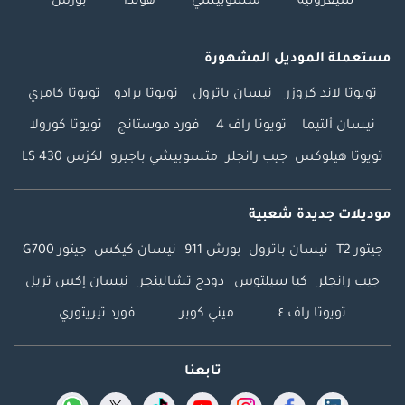
شيفروليه
متسوبيشي
هوندا
بورش
مستعملة الموديل المشهورة
تويوتا لاند كروزر
نيسان باترول
تويوتا برادو
تويوتا كامري
نيسان ألتيما
تويوتا راف 4
فورد موستانج
تويوتا كورولا
تويوتا هيلوكس
جيب رانجلر
متسوبيشي باجيرو
لكزس LS 430
موديلات جديدة شعبية
جيتور T2
نيسان باترول
بورش 911
نيسان كيكس
جيتور G700
جيب رانجلر
كيا سيلتوس
دودج تشالينجر
نيسان إكس تريل
تويوتا راف ٤
ميني كوبر
فورد تيريتوري
تابعنا