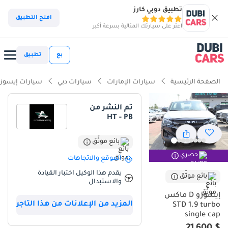
تطبيق دوبي كارز
ذكاء دوبي كارز
افتح التطبيق
اعثر على سيارتك المثالية بسرعة أكبر
ذكاء دوبيكارز
بع
تطبيق
أبرز المواصفات
الصفحة الرئيسية
سيارات الإمارات
سيارات دبي
سيارات إيسوز
أفضل اقتصاد في استهلاك الوقود في فئتها
تم النشر من
HT - PB
أقل تكلفة تشغيل في فئتها
أدنى معدل انخفاض في القيمة في فئتها
بائع موثّق
حصري
الموقع والاتجاهات
ملخص
يقدم هذا الوكيل اختبار القيادة
بائع موثّق
والاستبدال
تعد Isuzu D-MAX 2025 الخيار الأول والأنسب في منطقة الخليج لمن
يبحث عن مركبة تجمع بين القوة الاقتصادية والاعتمادية المطلقة التي لا
إيسوزو D ماكس
المزيد من الإعلانات من هذا التاجر
تضاهى. بفضل محرك الديزل المتطور وناقل الحركة اليدوي، تقدم هذه
STD 1.9 turbo
single cap
الشاحنة أداءً جباراً في استهلاك الوقود، مما يجعلها استثماراً ذكياً سواء
للأعمال أو للاستخدام الشخصي الشاق. اللون الرمادي المتوفر في هذا