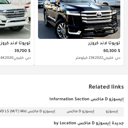
القاسية؛ إنها فرصة نادرة لاقتناء موديل 2025 بحالة المصنع لتكون شريك
نجاح طويل الأمد.
تم إنشاء هذه الإحصاءات بواسطة الذكاء الاصطناعي اعتماداً على بيانات
خبراء السوق. يُرجى دائماً فحص السيارة قبل الشراء.
تويوتا لاند كروزر
تويوتا لاند كروزر
$ 39,700
$ 60,300
دبي
خليجي
2022
23K كيلومتر
دبي
خليجي
2020
35.6K ك
Related links
إيسوزو D ماكس Information Section
إيسوزو
إيسوزو D ماكس
إيسوزو D ماكس 3.0L CREW CAB 4WD LS (M/T) Mid
جديدة إيسوزو D ماكس by Location