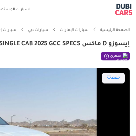
السيارات المستعم
الصفحة الرئيسية
سيارات الإمارات
سيارات دبي
سيارات إ
إيسوزو D ماكس STD 1.9L DIESEL SINGLE CAB 2025 GCC SPECS
ذكاء دو
حصري
حفظ
مصمم خص
أفضل اق
أقل معد