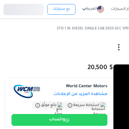
تسجيل دخول
العربية
ار السيارات
بع سيارتك
$ 20,500
World Center Motors
مشاهدة المزيد من الإعلانات
استجابة سريعة
بائع موثّق
واتساب