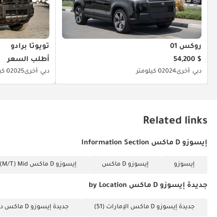
روكس 01
تويوتا برادو
$ 54,200
أطلب السعر
دبي
أخرى
2024
0 كيلومتر
دبي
أخرى
2025
0 كيلومتر
Related links
إيسوزو D ماكس Information Section
إيسوزو
إيسوزو D ماكس
إيسوزو D ماكس 3.0L CREW CAB 4WD LS (M/T) Mid
جديدة إيسوزو D ماكس by Location
جديدة إيسوزو D ماكس الإمارات
(51)
جديدة إيسوزو D ماكس دبي