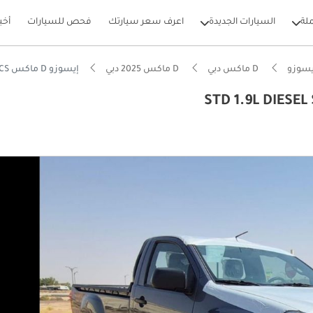
لة
السيارات الجديدة
اعرف سعر سيارتك
فحص للسيارات
أخب
يسوزو
D ماكس دبي
D ماكس 2025 دبي
إيسوزو D ماكس STD 1.9L DIESEL SINGLE CAB 2025 GCC SPECS
بيكارز
يصًا للطرق الوعرة
تصاد في استهلاك الوقود في فئته
ل استهلاك في فئته