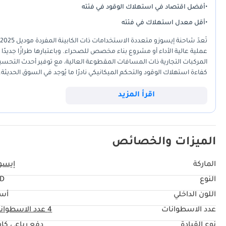
•
أفضل اقتصاد في استهلاك الوقود في فئته
•
أقل معدل استهلاك في فئته
عملية عالية الأداء أو مشروع بناء مخصص للصحراء. وباعتبارها طرازًا جديدًا
كفاءة استهلاك الوقود والتحكم الميكانيكي نادرًا ما يُوجد في السوق الحديثة.
السعودية لقدرتها على التعامل مع أعمال المواقع الصعبة أو الرحلات على الط
الحرارة المرتفعة. بالنسبة للمشتري في دول مجلس التعاون الخليجي، فإن أه
اقرأ المزيد
تمتد من المناطق الصناعية إلى المناطق الصحراوية النائية.
الميزات والخصائص
الماركة
إيسو
النوع
TD
اللون الداخلي
أس
عدد الاسطوانات
4
عدد الاسطوان
نوع القيادة
دفع رباعي كا