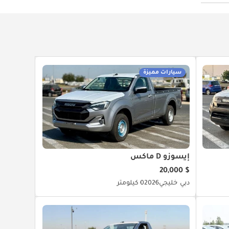
سيارات مميزة
إيسوزو D ماكس
$ 20,000
دبي
خليجي
2026
0 كيلومتر