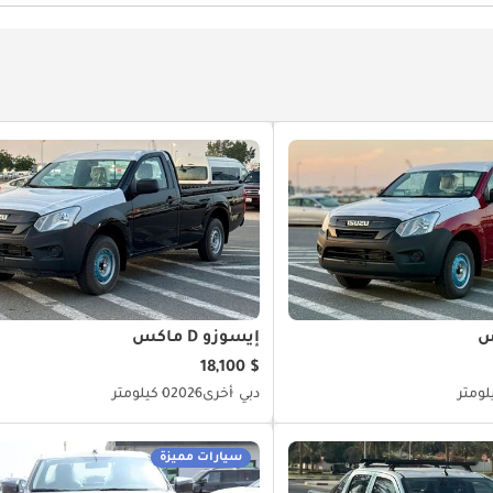
إيسوزو D ماكس
$ 18,100
دبي
أخرى
2026
0 كيلومتر
سيارات مميزة