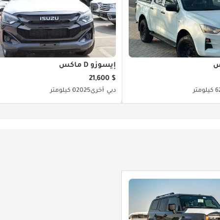
إيسوزو D ماكس
$ 21,600
متر
دبي
أخرى
2025
0 كيلومتر