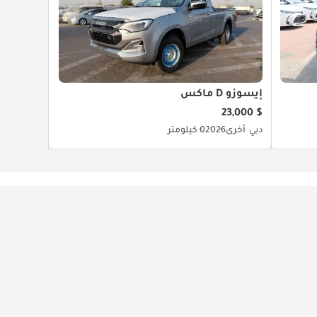
إيسوزو D ماكس
$ 23,000
دبي
أخرى
2026
0 كيلومتر