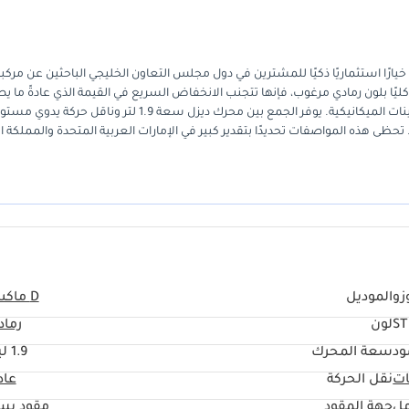
تُعدّ شاحنة إيسوزو متعددة الاستخدامات ذات الكابينة المفردة موديل 2025 خيارًا استثماريًا ذكيًا للمشترين في دول مجلس التعاون الخليجي الباحثين عن مركب
 كليًا بلون رمادي مرغوب، فإنها تتجنب الانخفاض السريع في القيمة الذي عادةً ما 
المركبات التجارية ذات المسافات المقطوعة العالية، مع توفير أحدث التحسينات الميكانيكية. يوفر الجمع بين محرك ديزل سعة 1.9 لتر 
 تحظى هذه المواصفات تحديدًا بتقدير كبير في الإمارات العربية المتحدة والمملكة ا
رق الوعرة دون الحاجة إلى الأنظمة الإلكترونية المعقدة التي غالبًا ما تتعطل في د
م ما يُؤخذ في الاعتبار هو موثوقية إيسوزو الأسطورية وشبكة خدماتها الواسعة ال
زو
الموديل
D ماكس
S
لون
رماد
ود
سعة المحرك
1.9 ليتر
ات
نقل الحركة
عاد
مل
جهة المقود
مقود يس