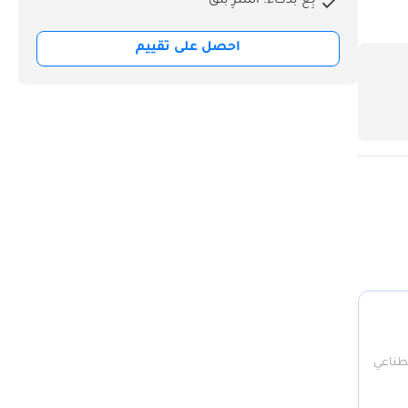
بِع بذكاء. اشترِ بثق
احصل على تقييم
صطناعي