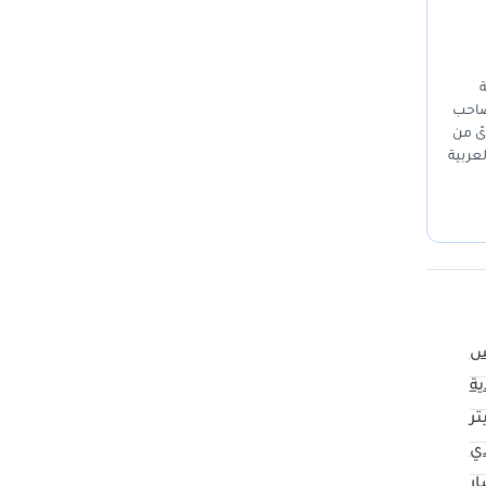
ة
يصاحب
وناقل حركة يدوي مستوىً من
لعربية
رجات
تي
ية
ي
ار