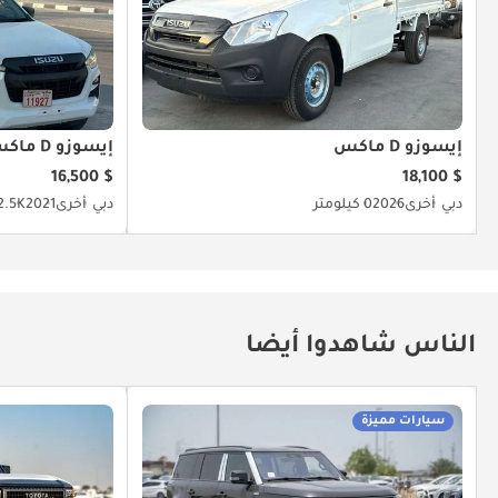
إيسوزو D ماكس
إيسوزو D ماكس
$ 16,500
$ 18,100
دبي
أخرى
2026
0 كيلومتر
دبي
أخرى
2021
62.5K كيلو
الناس شاهدوا أيضا
سيارات مميزة