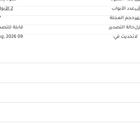
آب
عدد الأبواب
2 الأبواب
حجم العجلة
"
زل
حالة التصدير
قابلة للتصد
لا
تحديث في:
09 Aug, 2026
لمتعددة
ائية
أنوار زينون
دفع بجميع العجلات
إندار ربط الحزام للسا