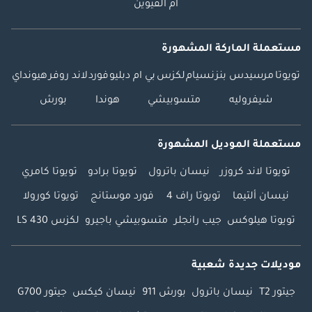
أم القيوين
مستعملة الماركة المشهورة
تويوتا
مرسيدس بنز
نسيام
لكزس
بي ام دبليو
فورد
لاند روفر
هيونداي
شيفروليه
متسوبيشي
هوندا
بورش
مستعملة الموديل المشهورة
تويوتا لاند كروزر
نيسان باترول
تويوتا برادو
تويوتا كامري
نيسان ألتيما
تويوتا راف 4
فورد موستانج
تويوتا كورولا
تويوتا هيلوكس
جيب رانجلر
متسوبيشي باجيرو
لكزس LS 430
موديلات جديدة شعبية
جيتور T2
نيسان باترول
بورش 911
نيسان كيكس
جيتور G700