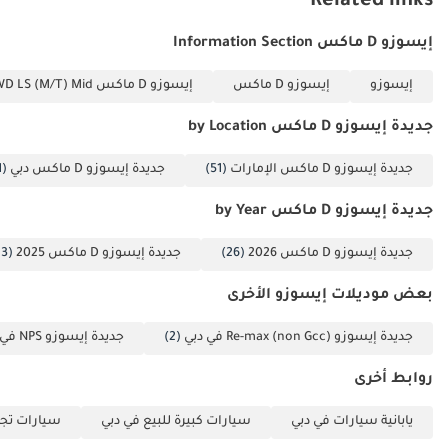
Related links
العالية وأعلى مستوياتها من حيث المتانة والقوة الميكانيكية.
إيسوزو D ماكس Information Section
تم إنشاء هذه الإحصاءات بواسطة الذكاء الاصطناعي اعتماداً على بيانات
خبراء السوق. يُرجى دائماً فحص السيارة قبل الشراء.
إيسوزو
إيسوزو D ماكس
إيسوزو D ماكس 3.0L CREW CAB 4WD LS (M/T) Mid
جديدة إيسوزو D ماكس by Location
جديدة إيسوزو D ماكس الإمارات
(51)
جديدة إيسوزو D ماكس دبي
(51)
جديدة إيسوزو D ماكس by Year
جديدة إيسوزو D ماكس 2026
(26)
جديدة إيسوزو D ماكس 2025
(13)
بعض موديلات إيسوزو الأخرى
جديدة إيسوزو Re-max (non Gcc) في دبي
(2)
جديدة إيسوزو NPS في دبي
روابط أخرى
يابانية سيارات في دبي
سيارات كبيرة للبيع في دبي
سيارات تجا