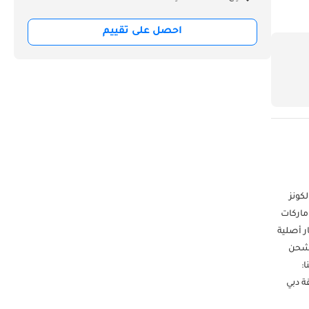
احصل على تقييم
الكونز
ماركات
ر أصلية
. شحن وتوصيل سريع. 3. أفضل أسعار شحن
ا:
 (داز)، العوير، رأس الخور، دبي  صالة العرض رقم 269 و 270 - منطقة دبي