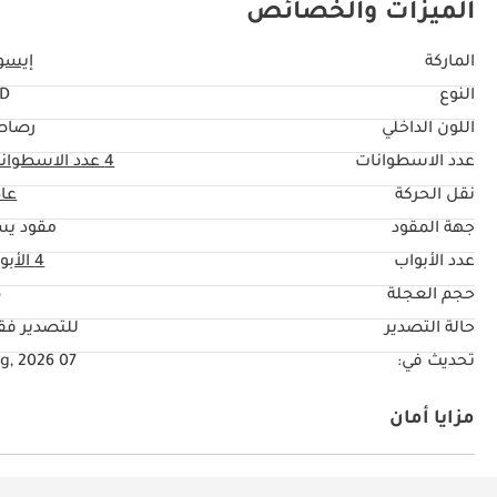
الميزات والخصائص
الماركة
إيسو
النوع
TD
اللون الداخلي
رصاص
عدد الاسطوانات
4
عدد الاسطوان
نقل الحركة
عا
جهة المقود
مقود يس
عدد الأبواب
4 الأبواب
حجم العجلة
"
حالة التصدير
للتصدير ف
تحديث في:
07 Aug, 2026
مزايا أمان
دفع رباعي