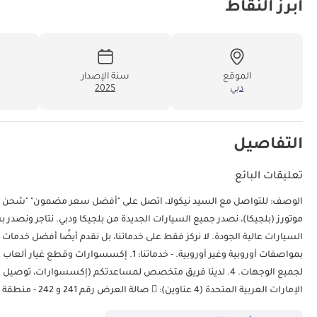
أبرز النقاط
الموقع
سنة الإصدار
دبي
2025
التفاصيل
تعليقات البائع
الوصف: للتواصل مع السيد نيكولا، اتصل عل
موتورز (بلجيكا)، نصدر جميع السيارات الجديدة من بلجيكا ودبي. نتاجر ونصد
السيارات عالية الجودة. لا نركز فقط على خدماتنا، بل نقدم أيضًا أفضل خدمات
لجميع الوجهات. 4. لدينا فريق متخصص لمساعدتكم (إكسسوارات، توص
للسيارات (داز)، العوير، رأس الخور، دبي (المكتب الرئيسي والفرع الرئيسي):  Zinkstraat 14، 1500 هاله، بلجيكا.