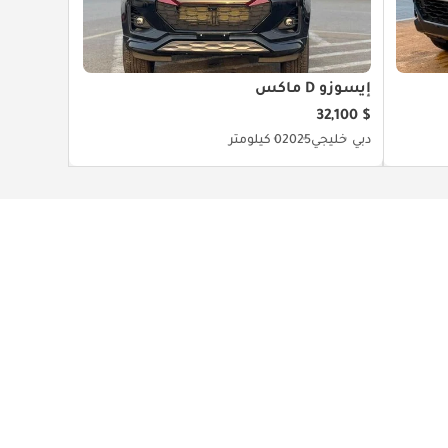
إيسوزو D ماكس
$ 32,100
دبي
خليجي
2025
0 كيلومتر