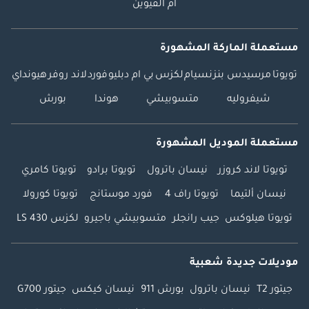
أم القيوين
مستعملة الماركة المشهورة
تويوتا
مرسيدس بنز
نسيام
لكزس
بي ام دبليو
فورد
لاند روفر
هيونداي
شيفروليه
متسوبيشي
هوندا
بورش
مستعملة الموديل المشهورة
تويوتا لاند كروزر
نيسان باترول
تويوتا برادو
تويوتا كامري
نيسان ألتيما
تويوتا راف 4
فورد موستانج
تويوتا كورولا
تويوتا هيلوكس
جيب رانجلر
متسوبيشي باجيرو
لكزس LS 430
موديلات جديدة شعبية
جيتور T2
نيسان باترول
بورش 911
نيسان كيكس
جيتور G700