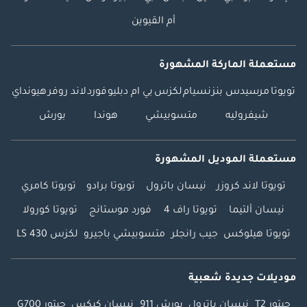
أم القيوين
مستعملة الماركة المشهورة
تويوتا
مرسيدس بنز
نسيام
لكزس
بي ام دبليو
فورد
لاند روفر
هيونداي
شيفروليه
متسوبيشي
هوندا
بورش
مستعملة الموديل المشهورة
تويوتا لاند كروزر
نيسان باترول
تويوتا برادو
تويوتا كامري
نيسان ألتيما
تويوتا راف 4
فورد موستانج
تويوتا كورولا
تويوتا هيلوكس
جيب رانجلر
متسوبيشي باجيرو
لكزس LS 430
موديلات جديدة شعبية
جيتور T2
نيسان باترول
بورش 911
نيسان كيكس
جيتور G700