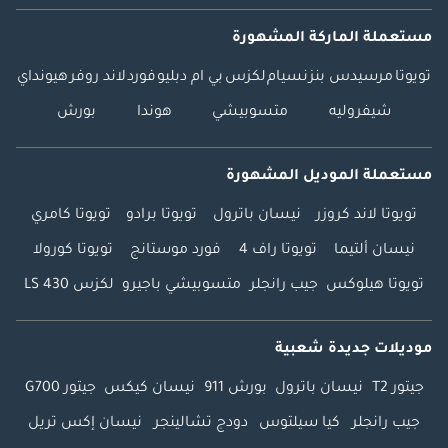
مستعملة الماركة المشهورة
تويوتا
مرسيدس بنز
نسيام
لكزس
بي ام دبليو
فورد
لاند روفر
هيونداي
شيفروليه
متسوبيشي
هوندا
بورش
مستعملة الموديل المشهورة
تويوتا لاند كروزر
نيسان باترول
تويوتا برادو
تويوتا كامري
نيسان ألتيما
تويوتا راف 4
فورد موستانج
تويوتا كورولا
تويوتا هيلوكس
جيب رانجلر
متسوبيشي باجيرو
لكزس LS 430
موديلات جديدة شعبية
جيتور T2
نيسان باترول
بورش 911
نيسان كيكس
جيتور G700
جيب رانجلر
كيا سيلتوس
دودج تشالينجر
نيسان إكس تريل