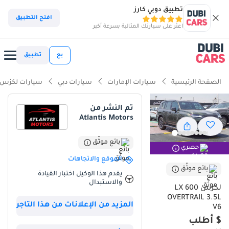
تطبيق دوبي كارز
ذكاء دوبي كارز
افتح التطبيق
اعثر على سيارتك المثالية بسرعة أكبر
ذكاء دوبيكارز
بع
تطبيق
أبرز المواصفات
الصفحة الرئيسية
سيارات الإمارات
سيارات دبي
سيارات لكزس
اعتماد ممتاز للطرق الوعرة
تم النشر من
Atlantis Motors
أقل معدل استهلاك للقيمة في فئتها
أحدث أنظمة ADAS القياسية
بائع موثّق
حصري
الموقع والاتجاهات
ملخص
بائع موثّق
يقدم هذا الوكيل اختبار القيادة
والاستبدال
تمثل نسخة 2025 من طراز LX600 فئة OVERTRAIL قمة التوازن بين
لكزس LX 600
الفخامة المطلقة والقدرة الفائقة على قهر التضاريس، وهي سيارة مصممة
OVERTRAIL 3.5L
المزيد من الإعلانات من هذا التاجر
خصيصاً لتناسب احتياجات العائلات وعشاق المغامرة في دول الخليج.
V6
تمتاز هذه النسخة بكونها جديدة كلياً وبمواصفات خليجية تضمن أداءً مثالياً
$ أطلب
في ظروفنا المناخية القاسية، من الحرارة الشديدة إلى الطرق الرملية