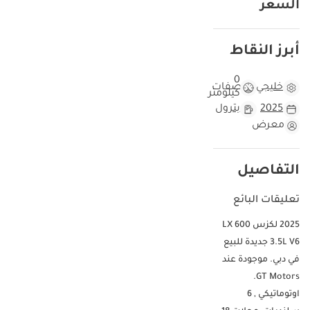
السعر
أبرز النقاط
0
خليجي
مواصفات
كيلومتر
2025
بترول
معرض
التفاصيل
تعليقات البائع
2025 لكزس LX 600
3.5L V6 جديدة للبيع
في دبي. موجودة عند
GT Motors.
اوتوماتيكي , 6