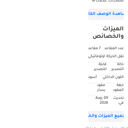
سلندرات, عجلات 18
بوصة و لون أسود
شاهدة الوصف الكامل
بالداخل. لم تستعمل
أبداً, مواصفات خليجي.
الميزات
والخصائص
عدد المقاعد
7 مقاعد
نقل الحركة
اوتوماتيكي
حالة
قابلة
التصدير
للتصدير
اللون الداخلي
أسود
جهة
مقود
المقود
يسار
تحديث
09 Aug,
في:
2026
جميع الميزات والخصائص