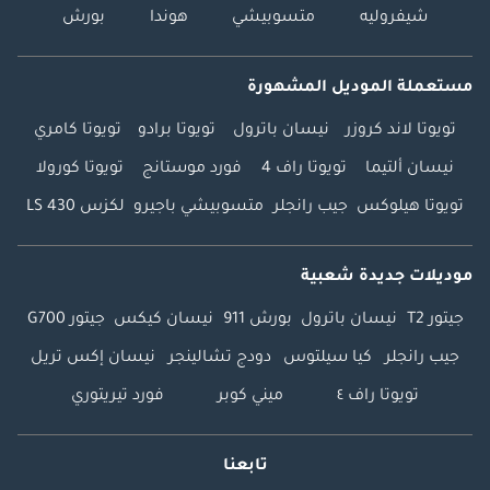
شيفروليه
متسوبيشي
هوندا
بورش
مستعملة الموديل المشهورة
تويوتا لاند كروزر
نيسان باترول
تويوتا برادو
تويوتا كامري
نيسان ألتيما
تويوتا راف 4
فورد موستانج
تويوتا كورولا
تويوتا هيلوكس
جيب رانجلر
متسوبيشي باجيرو
لكزس LS 430
موديلات جديدة شعبية
جيتور T2
نيسان باترول
بورش 911
نيسان كيكس
جيتور G700
جيب رانجلر
كيا سيلتوس
دودج تشالينجر
نيسان إكس تريل
تويوتا راف ٤
ميني كوبر
فورد تيريتوري
تابعنا