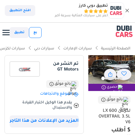
تطبيق دوبي كارز
افتح التطبيق
اعثر على سيارتك المثالية بسرعة أكبر
بع
تطبيق
الصفحة الرئيسية
سيارات الإمارات
سيارات دبي
سيارات لكزس
تم النشر من
GT Motors
بائع موثّق
حصري
الموقع والاتجاهات
بائع موثّق
يقدم هذا الوكيل اختبار القيادة
والاستبدال
لكزس LX 600
OVERTRAIL 3.5L
المزيد من الإعلانات من هذا التاجر
V6
$ أطلب