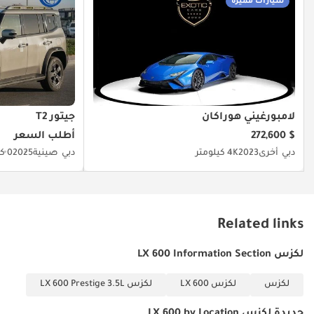
سيارات مميزة
لامبورغيني هوراكان
جيتور T2
$ 272,600
أطلب السعر
دبي
أخرى
2023
4K كيلومتر
دبي
صينية
2025
0 كيلومتر
Related links
لكزس LX 600 Information Section
لكزس
لكزس LX 600
لكزس LX 600 Prestige 3.5L
جديدة لكزس LX 600 by Location