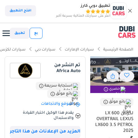
تطبيق دوبي كارز
ذكاء دوبي كارز
افتح التطبيق
اعثر على سيارتك المثالية بسرعة أكبر
ذكاء دوبيكارز
بع
تطبيق
أبرز المواصفات
الصفحة الرئيسية
سيارات الإمارات
سيارات دبي
سيارات لكزس
اعتمادية عالية للطرق الوعرة
تم النشر من
Africa Auto
نظام صوتي من الفئة الممتازة
أقل معدل استهلاك للقيمة في فئتها
استجابة سريعة
حصري
بائع موثّق
ملخص
بائع موثّق
الموقع والاتجاهات
تمثل لكزس LX600 طراز OVERTRAIL لعام 2025 قمة الهندسة اليابانية
يقدم هذا الوكيل اختبار القيادة
لكزس LX 600
المصممة خصيصاً لتناسب تضاريس ومنطقة الخليج العربي، حيث توفر
والاستبدال
OVERTRAIL LEXUS
توازناً مثالياً بين الفخامة المطلقة والقدرة الفائقة على الطرقات الوعرة.
LX600 3.5 PETROL
بفضل محركها المزدوج وشواحن التوربو، توفر السيارة أداءً قوياً يتفوق على
2025
المزيد من الإعلانات من هذا التاجر
المنافسين في فئتها، مع الحفاظ على القيمة السوقية العالية التي تشتهر