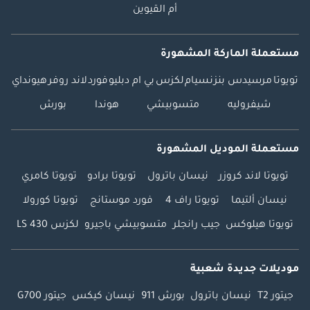
أم القيوين
مستعملة الماركة المشهورة
تويوتا
مرسيدس بنز
نسيام
لكزس
بي ام دبليو
فورد
لاند روفر
هيونداي
شيفروليه
متسوبيشي
هوندا
بورش
مستعملة الموديل المشهورة
تويوتا لاند كروزر
نيسان باترول
تويوتا برادو
تويوتا كامري
نيسان ألتيما
تويوتا راف 4
فورد موستانج
تويوتا كورولا
تويوتا هيلوكس
جيب رانجلر
متسوبيشي باجيرو
لكزس LS 430
موديلات جديدة شعبية
جيتور T2
نيسان باترول
بورش 911
نيسان كيكس
جيتور G700