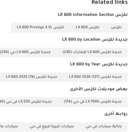
تم إنشاء هذه الإحصاءات بواسطة الذكاء الاصطناعي اعتماداً على بيانات
Related links
خبراء السوق. يُرجى دائماً فحص السيارة قبل الشراء.
لكزس LX 600 Information Section
لكزس
لكزس LX 600
لكزس LX 600 Prestige 3.5L
جديدة لكزس LX 600 by Location
جديدة لكزس LX 600 الإمارات
(230)
جديدة لكزس LX 600 دبي
(230)
جديدة لكزس LX 600 by Year
جديدة لكزس LX 600 2026
(127)
جديدة لكزس LX 600 2025
(76)
بعض موديلات لكزس الأخرى
جديدة لكزس LX 700h في دبي
(174)
جديدة لكزس LX 570 في دبي
(40)
روابط أخرى
يابانية سيارات في دبي
سيارات كبيرة للبيع في دبي
سيارات عائل