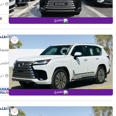
دبي
حصري
أطلب
جديدة ل
026MY
دبي
حصري
أطلب