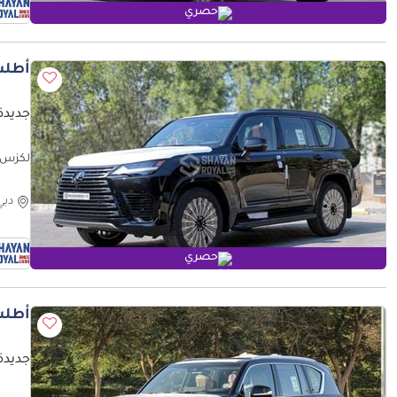
حصري
أطلب
جديدة ل
026MY
دبي
حصري
أطلب
جديدة ل