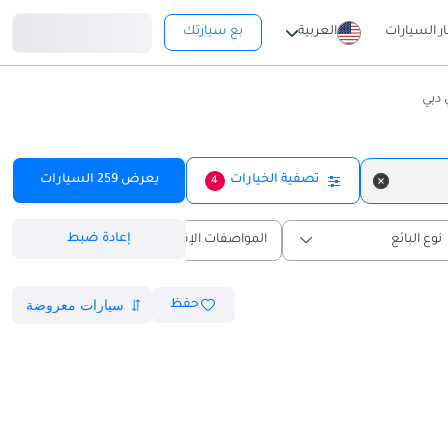
تسجيل دخول
ار السيارات
العربية
بع سيارتك
تصفية الخيارات
يعرض
259
السيارات
4
إعادة ضبط
نوع البائع
المواصفات الإقليمية
حفظ