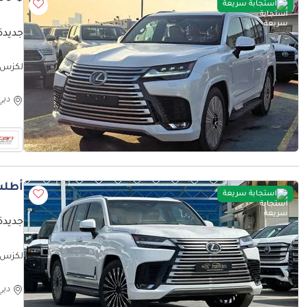
استجابة سريعة
جديدة لكزس 
Model
دبي
أطلب
استجابة سريعة
جديدة لكز
مقاعد VIP، رادار وشاشة عرض رأسية، كا
دبي