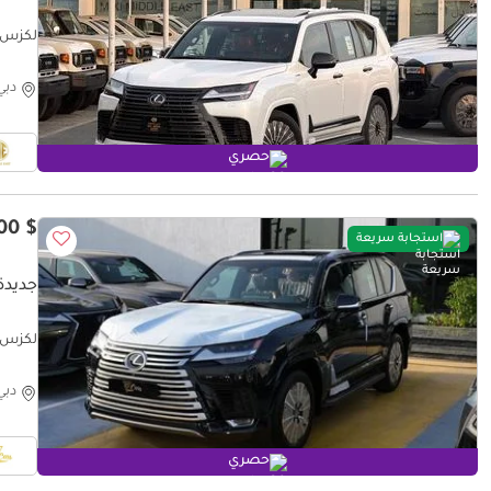
لكزس X 600 VIP
دبي
حصري
$ 138,400
استجابة سريعة
جديدة لكزس 
لكزس 0 PRESTIGE LEXUS LX 600 3.5L TURBO PLUS
دبي
حصري