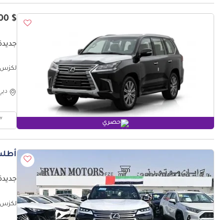
$ 153,400
جديدة لكزس 
لكزس 00 SIGNATURE 3.5L PETROL 2026
دبي
حصري
أطلب
جديدة لكزس 
 Black