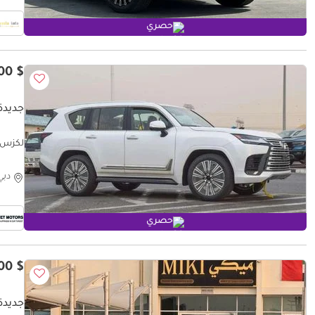
حصري
$ 131,500
جديدة لكزس 
لكزس 00 SIGNATURE LX 600 Signature 3.5L
دبي
حصري
$ 154,800
جديدة لكز