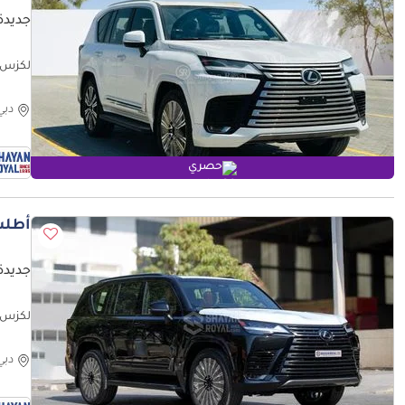
جديدة ل
026MY
دبي
حصري
أطلب
جديدة لكز
لكزس VIP 3.5L PETROL V6 TT VIP 4S BLACK EDITION 25-ML AT 2026MY
دبي