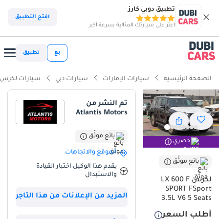
تطبيق دوبي كارز
ذكاء دوبي كارز
افتح التطبيق
اعثر على سيارتك المثالية بسرعة أكبر
ذكاء دوبيكارز
بع
تطبيق
أبرز المواصفات
الصفحة الرئيسية
سيارات الإمارات
سيارات دبي
سيارات لكزس
أحدث أنظمة ADAS قياسية
تم النشر من
Atlantis Motors
مؤهلة فعلياً للسير على الطرق الوعرة
أقل نسبة انخفاض في القيمة في الفئة
بائع موثّق
حصري
الموقع والاتجاهات
ملخص
بائع موثّق
يقدم هذا الوكيل اختبار القيادة
والاستبدال
تعتبر هذه السيارة الخيار الأمثل لمن يبحث عن الفخامة المطلقة مع أداء
لكزس LX 600 F
رياضي لا يضاهى، خاصة وأنها تأتي بمواصفات خليجية تلائم تماماً
SPORT FSport
المزيد من الإعلانات من هذا التاجر
التضاريس والظروف المناخية في المنطقة. بفضل لونها الأسود الملكي
3.5L V6 5 Seats
الذي يعزز من قيمتها السوقية ويمنحها هيبة خاصة على الطريق، تبرز هذه
أطلب السعر
النسخة كواحدة من أكثر السيارات طلباً في سوق المستعمل نظراً لحداثة