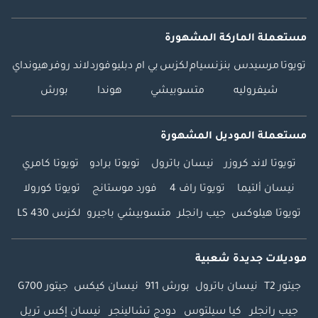
مستعملة الماركة المشهورة
تويوتا
مرسيدس بنز
نسيام
لكزس
بي ام دبليو
فورد
لاند روفر
هيونداي
شيفروليه
متسوبيشي
هوندا
بورش
مستعملة الموديل المشهورة
تويوتا لاند كروزر
نيسان باترول
تويوتا برادو
تويوتا كامري
نيسان ألتيما
تويوتا راف 4
فورد موستانج
تويوتا كورولا
تويوتا هيلوكس
جيب رانجلر
متسوبيشي باجيرو
لكزس LS 430
موديلات جديدة شعبية
جيتور T2
نيسان باترول
بورش 911
نيسان كيكس
جيتور G700
جيب رانجلر
كيا سيلتوس
دودج تشالينجر
نيسان إكس تريل