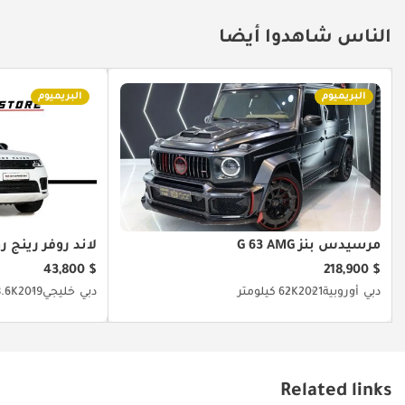
الناس شاهدوا أيضا
البريميوم
البريميوم
مرسيدس بنز G 63 AMG
لاند روفر رينج 
$ 43,800
$ 218,900
دبي
أوروبية
2021
62K كيلومتر
دبي
خليجي
2019
88.6K كي
Related links