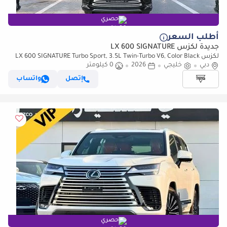
حصري
أطلب السعر
جديدة لكزس LX 600 SIGNATURE
لكزس LX 600 SIGNATURE Turbo Sport, 3.5L Twin-Turbo V6, Color Black
دبي
خليجي
2026
0 كيلومتر
إتصل
واتساب
حصري