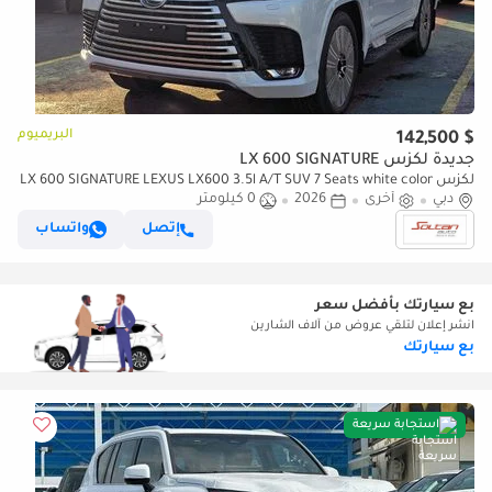
البريميوم
$ 142,500
جديدة لكزس LX 600 SIGNATURE
لكزس LX 600 SIGNATURE LEXUS LX600 3.5l A/T SUV 7 Seats white color
دبي
2026 Model
أخرى
2026
0 كيلومتر
إتصل
واتساب
بع سيارتك بأفضل سعر
انشر إعلان لتلقي عروض من آلاف الشارين
بع سيارتك
استجابة سريعة