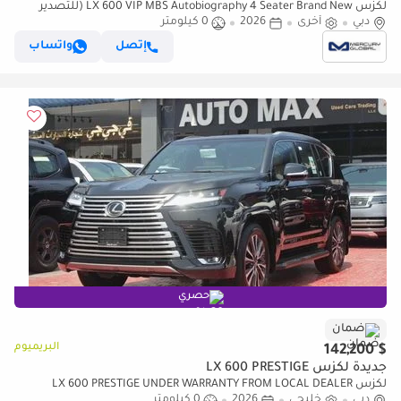
لكزس LX 600 VIP MBS Autobiography 4 Seater Brand New (للتصدير
فقط)
دبي
أخرى
2026
0 كيلومتر
إتصل
واتساب
حصري
ضمان
البريميوم
$ 142,200
جديدة لكزس LX 600 PRESTIGE
لكزس LX 600 PRESTIGE UNDER WARRANTY FROM LOCAL DEALER
دبي
خليجي
2026
0 كيلومتر