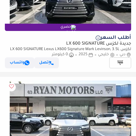
حصري
أطلب السعر
جديدة لكزس LX 600 SIGNATURE
لكزس LX 600 SIGNATURE Lexus LX600 Signature Mark Levinson, 3.5L
دبي
خليجي
2025
0 كيلومتر
Twin-Turbo V6, Petrol, Model 2025 Color Black
إتصل
واتساب