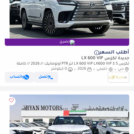
حصري
أطلب السعر
جديدة لكزس LX 600 VIP
لكزس LX 600 VIP LX600 VIP 3.5 لتر PTR أوتوماتيك // 2026 // كاملة
دبي
المواصفات: مقاعد VIP، رادار وشاشة عرض رأسية، كاميرا
خليجي
2026
0 كيلومتر
إتصل
واتساب