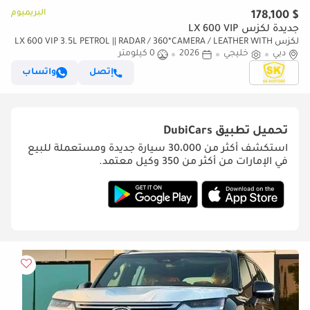
البريميوم
$ 178,100
جديدة لكزس LX 600 VIP
لكزس LX 600 VIP 3.5L PETROL || RADAR / 360*CAMERA / LEATHER WITH
دبي
خليجي
2026
0 كيلومتر
PWR SEATS / SUNROOF / REAR ENTERTAINMENT SCREEN
إتصل
واتساب
تحميل تطبيق
DubiCars
استكشف أكثر من 30،000 سيارة جديدة ومستعملة للبيع
في الإمارات من أكثر من 350 وكيل معتمد.