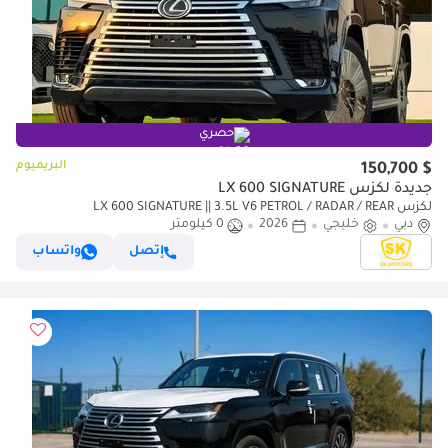
حصري
البريميوم
$ 150,700
جديدة لكزس LX 600 SIGNATURE
لكزس LX 600 SIGNATURE || 3.5L V6 PETROL / RADAR / REAR
دبي
خليجي
2026
0 كيلومتر
ENTERTAINMENT SCREEN / HEADS UP DISPALY / COOL BOX (CODE
إتصل
واتساب