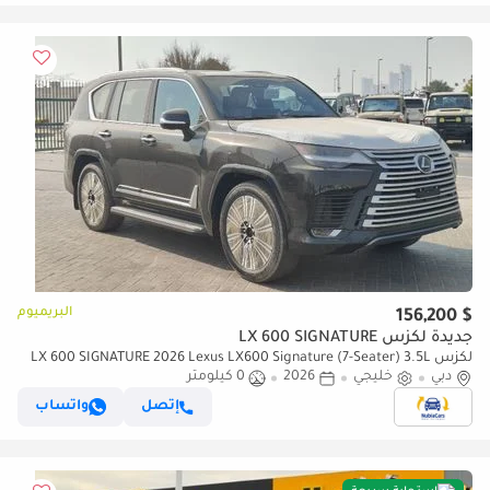
البريميوم
$ 156,200
جديدة لكزس LX 600 SIGNATURE
لكزس LX 600 SIGNATURE 2026 Lexus LX600 Signature (7-Seater) 3.5L
دبي
خليجي
2026
0 كيلومتر
V6 Twin-Turbo Petrol A/T 4WD Export Only
إتصل
واتساب