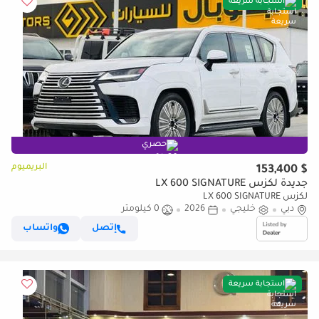
استجابة سريعة
حصري
البريميوم
$ 153,400
جديدة لكزس LX 600 SIGNATURE
لكزس LX 600 SIGNATURE
دبي
خليجي
2026
0 كيلومتر
إتصل
واتساب
استجابة سريعة