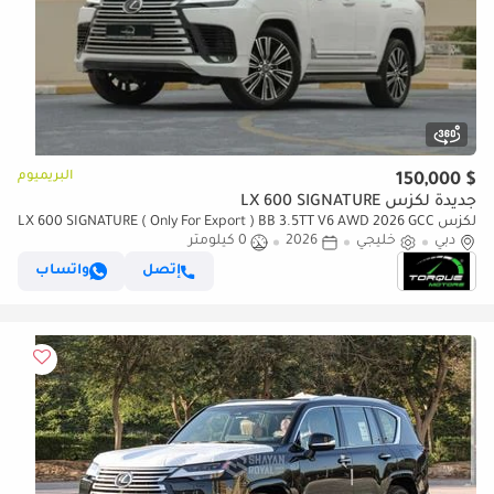
البريميوم
$ 150,000
جديدة لكزس LX 600 SIGNATURE
لكزس LX 600 SIGNATURE ( Only For Export ) BB 3.5TT V6 AWD 2026 GCC
دبي
BRAND NEW
خليجي
2026
0 كيلومتر
إتصل
واتساب