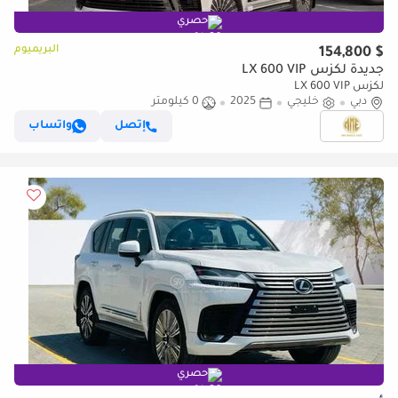
حصري
البريميوم
$ 154,800
جديدة لكزس LX 600 VIP
لكزس LX 600 VIP
دبي
خليجي
2025
0 كيلومتر
إتصل
واتساب
حصري