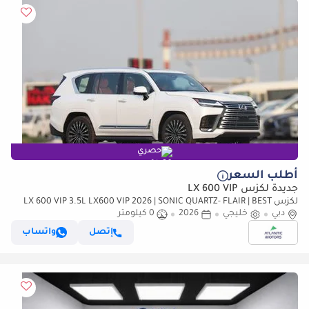
حصري
أطلب السعر
جديدة لكزس LX 600 VIP
لكزس LX 600 VIP 3.5L LX600 VIP 2026 | SONIC QUARTZ- FLAIR | BEST
دبي
EXPORT PRICE (للتصدير فقط)
خليجي
2026
0 كيلومتر
إتصل
واتساب