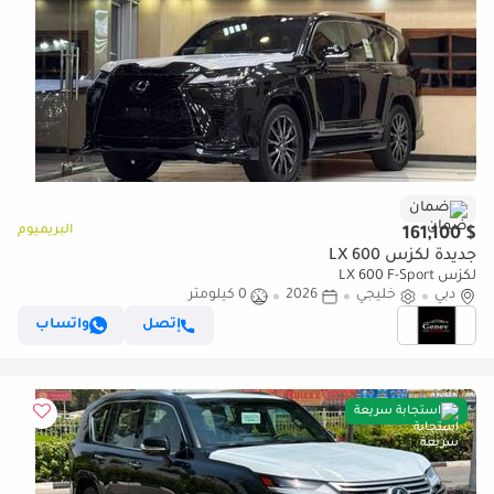
ضمان
البريميوم
$ 161,100
جديدة لكزس LX 600
لكزس LX 600 F-Sport
دبي
خليجي
2026
0 كيلومتر
إتصل
واتساب
استجابة سريعة