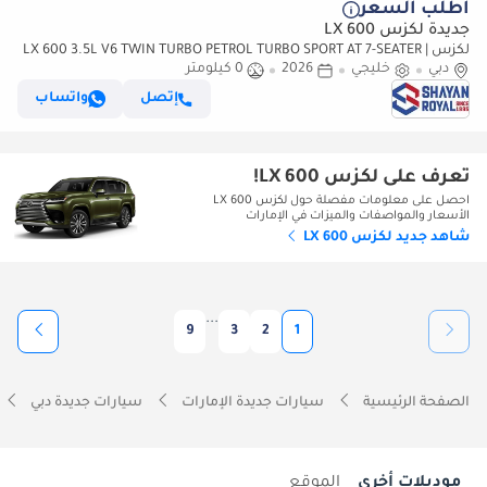
أطلب السعر
جديدة لكزس LX 600
لكزس LX 600 3.5L V6 TWIN TURBO PETROL TURBO SPORT AT 7-SEATER |
دبي
خليجي
25-MARK LEVINSON 2026MY
2026
0 كيلومتر
إتصل
واتساب
تعرف على لكزس LX 600!
احصل على معلومات مفصلة حول لكزس LX 600
الأسعار والمواصفات والميزات في الإمارات
شاهد جديد لكزس LX 600
...
9
3
2
1
الصفحة الرئيسية
سيارات جديدة الإمارات
سيارات جديدة دبي
موديلات أخرى
الموقع