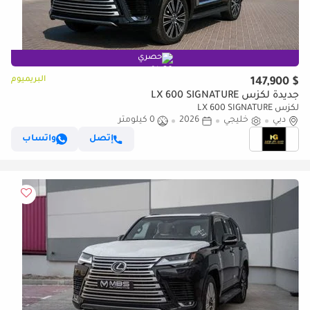
حصري
البريميوم
$ 147,900
جديدة لكزس LX 600 SIGNATURE
لكزس LX 600 SIGNATURE
دبي
خليجي
2026
0 كيلومتر
إتصل
واتساب