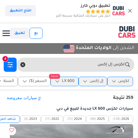
تطبيق دوبي كارز
افتح التطبيق
اعثر على سيارتك المثالية بسرعة أكبر
بع
تطبيق
الشحن إلى
الولايات المتحدة
4
لكزس إل إكس
جديدة
لكزس
إل إكس
LX 600
السعر ($)
السنة
259 نتيجة
سيارات لكزس LX 600 جديدة للبيع في دبي
2026
(138)
2025
(89)
2024
(15)
2022
(11)
2023
(6)
شاهد المزي