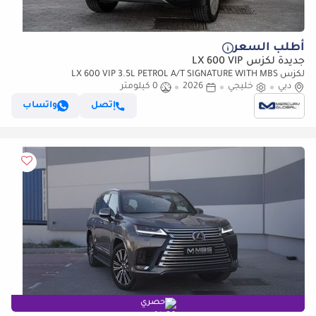
أطلب السعر
جديدة لكزس LX 600 VIP
لكزس LX 600 VIP 3.5L PETROL A/T SIGNATURE WITH MBS
دبي
خليجي
AUTOBIOGRAPHY VIP SEATS (للتصدير فقط)
2026
0 كيلومتر
إتصل
واتساب
حصري