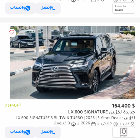
إتصل
واتساب
البريميوم
$ 164,400
جديدة لكزس LX 600 SIGNATURE
لكزس LX 600 SIGNATURE 3.5L TWIN TURBO | 2026 | 3 Years Dealer
دبي
خليجي
2026
0 كيلومتر
Warranty | For Local Registration +10%
إتصل
واتساب