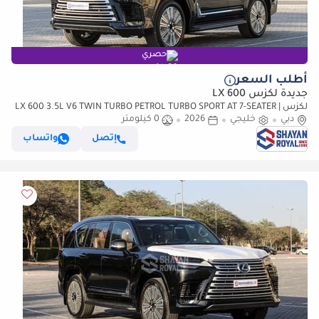
حصري
أطلب السعر
جديدة لكزس LX 600
لكزس LX 600 3.5L V6 TWIN TURBO PETROL TURBO SPORT AT 7-SEATER |
دبي
خليجي
25-MARK LEVINSON 2026MY
2026
0 كيلومتر
إتصل
واتساب