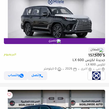
حصري
ضمان
البريميوم
$ 157,500
جديدة لكزس LX 600
لكزس LX 600 .
دبي
أخرى
2026
0 كيلومتر
إتصل
واتساب