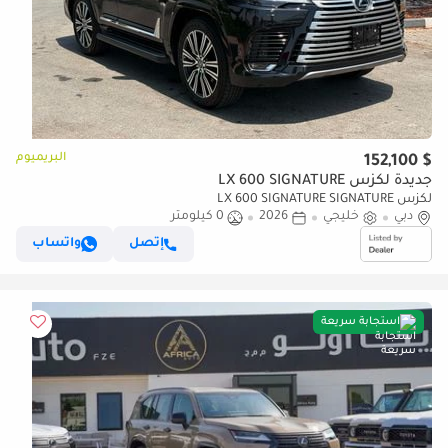
البريميوم
$ 152,100
جديدة لكزس LX 600 SIGNATURE
لكزس LX 600 SIGNATURE SIGNATURE
دبي
خليجي
2026
0 كيلومتر
إتصل
واتساب
استجابة سريعة