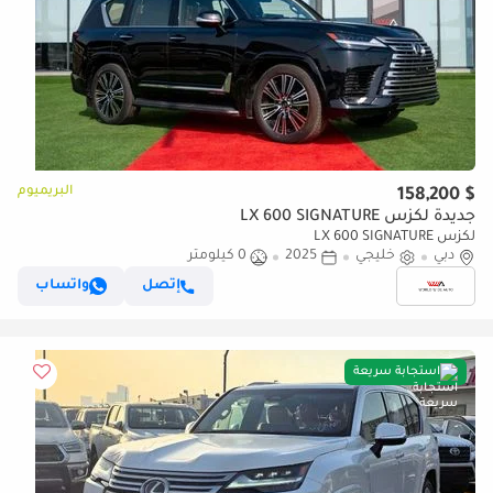
البريميوم
$ 158,200
جديدة لكزس LX 600 SIGNATURE
لكزس LX 600 SIGNATURE
دبي
خليجي
2025
0 كيلومتر
إتصل
واتساب
استجابة سريعة