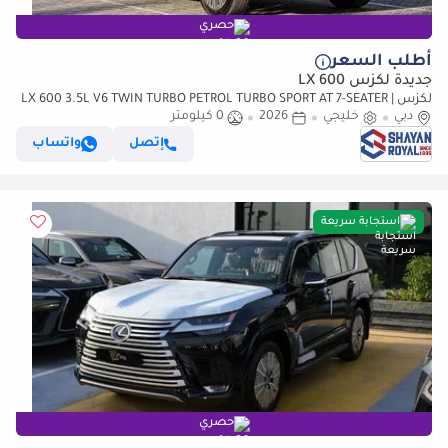
حصري
أطلب السعر
جديدة لكزس LX 600
لكزس LX 600 3.5L V6 TWIN TURBO PETROL TURBO SPORT AT 7-SEATER |
دبي
خليجي
25-MARK LEVINSON 2026MY
2026
0 كيلومتر
إتصل
واتساب
استجابة سريعة
حصري