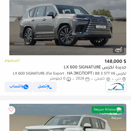
البريميوم
$ 148,000
جديدة لكزس LX 600 SIGNATURE
لكزس LX 600 SIGNATURE (For Export , НА ЭКСПОРТ) BB 3.5TT V6
دبي
خليجي
2026
0 كيلومتر
AWD GCC 2026 Без пробега
إتصل
واتساب
استجابة سريعة