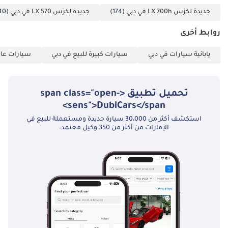
جديدة لكزس LX 700h في دبي
(174)
جديدة لكزس LX 570 في دبي
(40)
روابط أخرى
يابانية سيارات في دبي
سيارات كبيرة للبيع في دبي
سيارات عائل
تحميل تطبيق <span class="open-
sens">DubiCars</span>
استكشف أكثر من 30،000 سيارة جديدة ومستعملة للبيع في
الإمارات من أكثر من 350 وكيل معتمد.