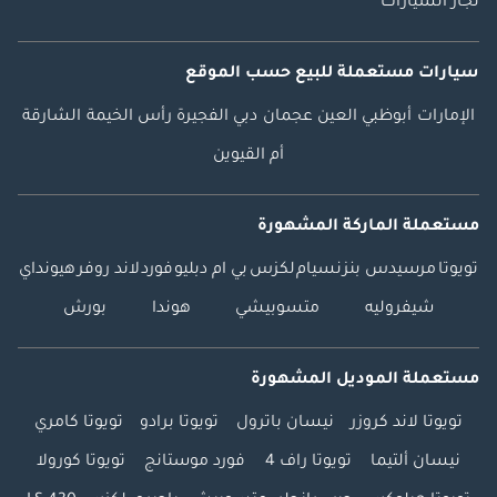
تجار السيارات
سيارات مستعملة
للبيع
حسب الموقع
الإمارات
أبوظبي
العين
عجمان
دبي
الفجيرة
رأس الخيمة
الشارقة
أم القيوين
مستعملة الماركة المشهورة
تويوتا
مرسيدس بنز
نسيام
لكزس
بي ام دبليو
فورد
لاند روفر
هيونداي
شيفروليه
متسوبيشي
هوندا
بورش
مستعملة الموديل المشهورة
تويوتا لاند كروزر
نيسان باترول
تويوتا برادو
تويوتا كامري
نيسان ألتيما
تويوتا راف 4
فورد موستانج
تويوتا كورولا