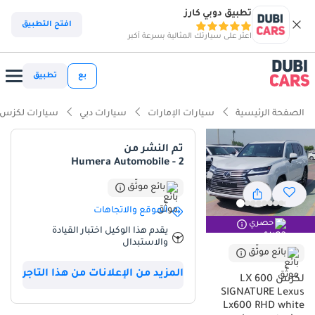
تطبيق دوبي كارز
ذكاء دوبي كارز
افتح التطبيق
اعثر على سيارتك المثالية بسرعة أكبر
ذكاء دوبيكارز
بع
تطبيق
أبرز المواصفات
الصفحة الرئيسية
سيارات الإمارات
سيارات دبي
سيارات لكزس
مصمم خصيصًا للطرق الوعرة
تم النشر من
Humera Automobile - 2
سعة 7 مقاعد أو أكثر مع مقاعد الكابتن
بائع موثّق
أقل معدل استهلاك في فئته
الموقع والاتجاهات
حصري
ملخص
يقدم هذا الوكيل اختبار القيادة
والاستبدال
تمثل لكزس LX600 سيجنتشر 2025 قمة الموثوقية والفخامة في سوق
بائع موثّق
دول مجلس التعاون الخليجي، لا سيما بلونها الأبيض الخارجي الجذاب الذي
المزيد من الإعلانات من هذا التاجر
لكزس LX 600
يوفر أعلى قيمة عند إعادة البيع في المنطقة. وباعتبارها طرازًا جديدًا كليًا
SIGNATURE Lexus
لعام 2025 بمواصفات يابانية، فإنها تتيح فرصة فريدة لامتلاك أحدث نسخة
Lx600 RHD white
من هذه السيارة الرياضية متعددة الاستخدامات الرائدة والمعروفة