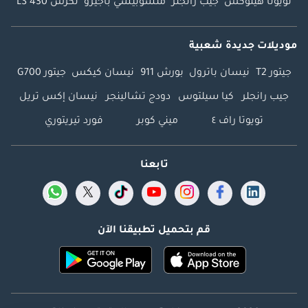
تويوتا هيلوكس
جيب رانجلر
متسوبيشي باجيرو
لكزس LS 430
موديلات جديدة شعبية
جيتور T2
نيسان باترول
بورش 911
نيسان كيكس
جيتور G700
جيب رانجلر
كيا سيلتوس
دودج تشالينجر
نيسان إكس تريل
تويوتا راف ٤
ميني كوبر
فورد تيريتوري
تابعنا
قم بتحميل تطبيقنا الآن