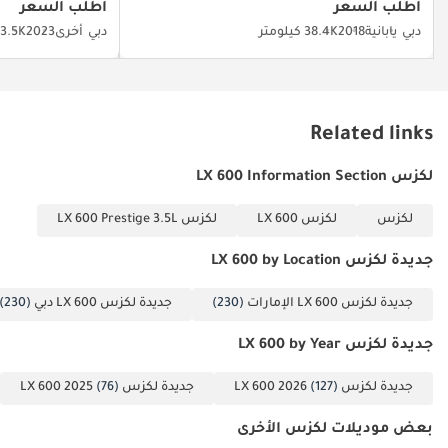
أشعة الشمس
أطلب السعر
أطلب السعر
أنحاء شبه الجزيرة العربية.
الحارقة والحفاظ
دبي
يابانية
2018
38.4K كيلومتر
دبي
أخرى
2023
13.5K كيلوم
تم إنشاء هذه الإحصاءات بواسطة الذكاء الاصطناعي اعتماداً على بيانات
على درجة حرارة
خبراء السوق. يُرجى دائماً فحص السيارة قبل الشراء.
المقصورة
معتدلة خلال
ذروة الصيف.
Related links
لكزس LX 600 Information Section
لكزس
لكزس LX 600
لكزس LX 600 Prestige 3.5L
جديدة لكزس LX 600 by Location
جديدة لكزس LX 600 الإمارات
(230)
جديدة لكزس LX 600 دبي
(230)
جديدة لكزس LX 600 by Year
جديدة لكزس LX 600 2026
(127)
جديدة لكزس LX 600 2025
(76)
بعض موديلات لكزس الأخرى