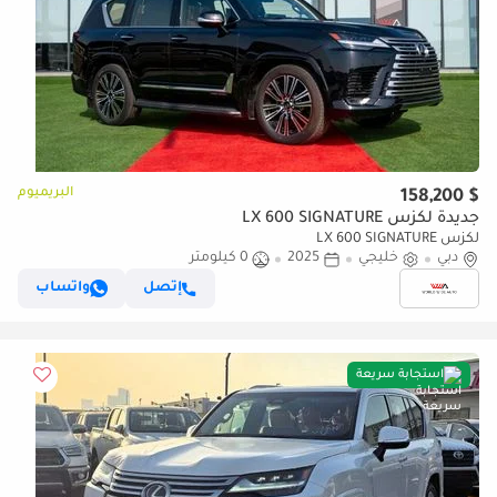
البريميوم
$ 158,200
جديدة لكزس LX 600 SIGNATURE
لكزس LX 600 SIGNATURE
دبي
خليجي
2025
0 كيلومتر
إتصل
واتساب
استجابة سريعة