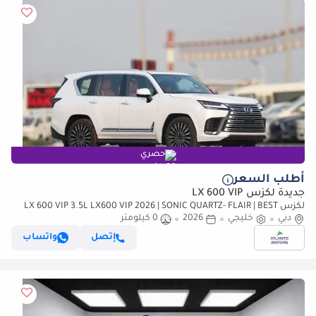
حصري
أطلب السعر
جديدة لكزس LX 600 VIP
لكزس LX 600 VIP 3.5L LX600 VIP 2026 | SONIC QUARTZ- FLAIR | BEST
دبي
EXPORT PRICE (للتصدير فقط)
خليجي
2026
0 كيلومتر
إتصل
واتساب