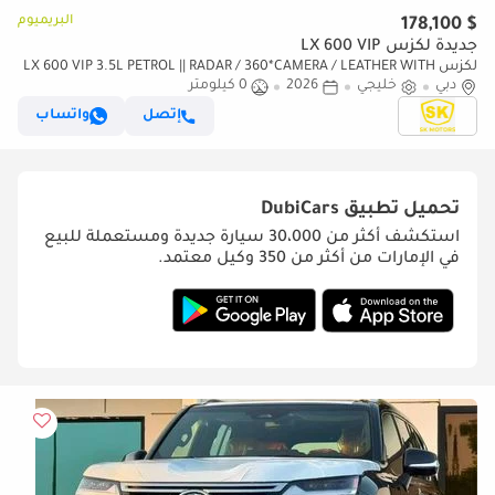
البريميوم
$ 178,100
جديدة لكزس LX 600 VIP
لكزس LX 600 VIP 3.5L PETROL || RADAR / 360*CAMERA / LEATHER WITH
دبي
خليجي
2026
0 كيلومتر
PWR SEATS / SUNROOF / REAR ENTERTAINMENT SCREEN
إتصل
واتساب
تحميل تطبيق
DubiCars
استكشف أكثر من 30،000 سيارة جديدة ومستعملة للبيع
في الإمارات من أكثر من 350 وكيل معتمد.