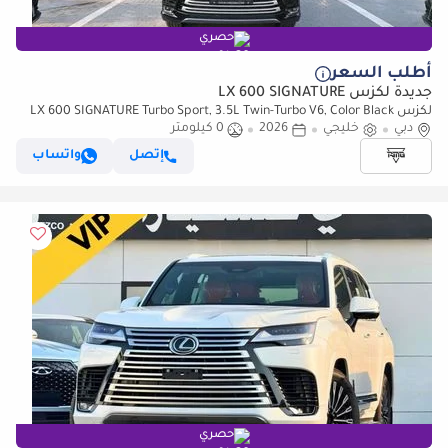
حصري
أطلب السعر
جديدة لكزس LX 600 SIGNATURE
لكزس LX 600 SIGNATURE Turbo Sport, 3.5L Twin-Turbo V6, Color Black
دبي
خليجي
2026
0 كيلومتر
إتصل
واتساب
حصري