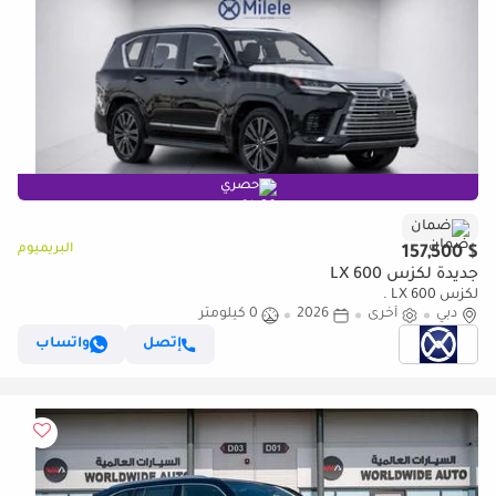
حصري
ضمان
البريميوم
$ 157,500
جديدة لكزس LX 600
لكزس LX 600 .
دبي
أخرى
2026
0 كيلومتر
إتصل
واتساب