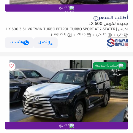
حصري
أطلب السعر
جديدة لكزس LX 600
لكزس LX 600 3.5L V6 TWIN TURBO PETROL TURBO SPORT AT 7-SEATER |
دبي
خليجي
25-MARK LEVINSON 2026MY
2026
0 كيلومتر
إتصل
واتساب
استجابة سريعة
حصري