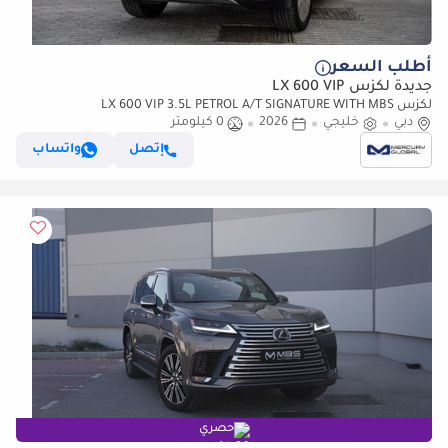
أطلب السعر
جديدة لكزس LX 600 VIP
لكزس LX 600 VIP 3.5L PETROL A/T SIGNATURE WITH MBS
دبي
خليجي
AUTOBIOGRAPHY VIP SEATS (للتصدير فقط)
2026
0 كيلومتر
إتصل
واتساب
حصري