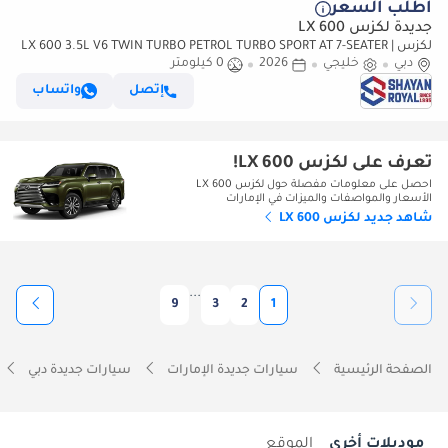
أطلب السعر
جديدة لكزس LX 600
لكزس LX 600 3.5L V6 TWIN TURBO PETROL TURBO SPORT AT 7-SEATER |
دبي
خليجي
25-MARK LEVINSON 2026MY
2026
0 كيلومتر
إتصل
واتساب
تعرف على لكزس LX 600!
احصل على معلومات مفصلة حول لكزس LX 600
الأسعار والمواصفات والميزات في الإمارات
شاهد جديد لكزس LX 600
...
9
3
2
1
الصفحة الرئيسية
سيارات جديدة الإمارات
سيارات جديدة دبي
موديلات أخرى
الموقع