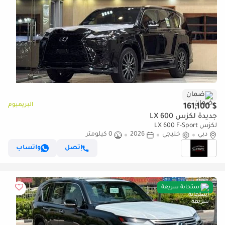
ضمان
البريميوم
$ 161,100
جديدة لكزس LX 600
لكزس LX 600 F-Sport
دبي
خليجي
2026
0 كيلومتر
إتصل
واتساب
استجابة سريعة