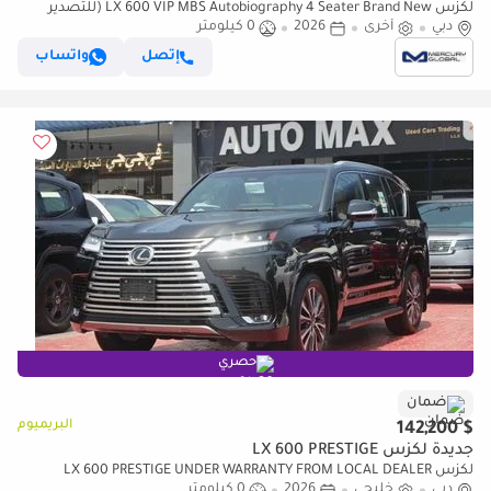
لكزس LX 600 VIP MBS Autobiography 4 Seater Brand New (للتصدير
فقط)
دبي
أخرى
2026
0 كيلومتر
إتصل
واتساب
حصري
ضمان
البريميوم
$ 142,200
جديدة لكزس LX 600 PRESTIGE
لكزس LX 600 PRESTIGE UNDER WARRANTY FROM LOCAL DEALER
دبي
خليجي
2026
0 كيلومتر