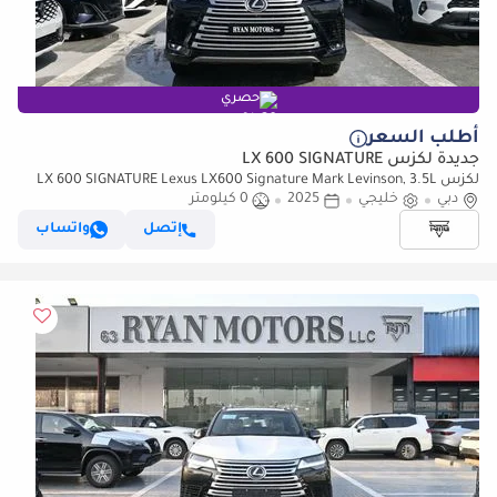
حصري
أطلب السعر
جديدة لكزس LX 600 SIGNATURE
لكزس LX 600 SIGNATURE Lexus LX600 Signature Mark Levinson, 3.5L
دبي
خليجي
2025
0 كيلومتر
Twin-Turbo V6, Petrol, Model 2025 Color Black
إتصل
واتساب