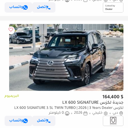
إتصل
واتساب
البريميوم
$ 164,400
جديدة لكزس LX 600 SIGNATURE
لكزس LX 600 SIGNATURE 3.5L TWIN TURBO | 2026 | 3 Years Dealer
دبي
خليجي
2026
0 كيلومتر
Warranty | For Local Registration +10%
إتصل
واتساب