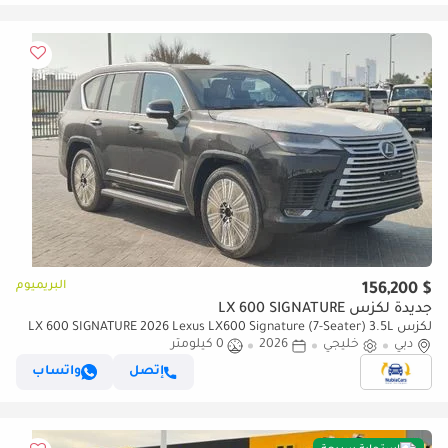
البريميوم
$ 156,200
جديدة لكزس LX 600 SIGNATURE
لكزس LX 600 SIGNATURE 2026 Lexus LX600 Signature (7-Seater) 3.5L
دبي
خليجي
2026
0 كيلومتر
V6 Twin-Turbo Petrol A/T 4WD Export Only
إتصل
واتساب