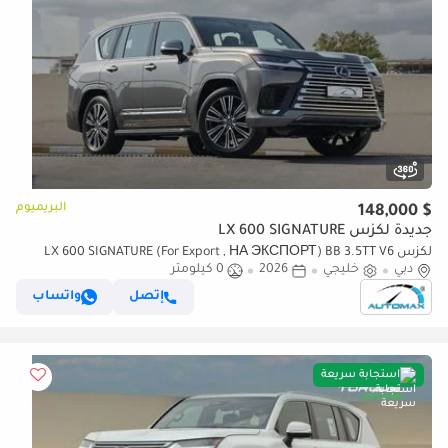
البريميوم
$ 148,000
جديدة لكزس LX 600 SIGNATURE
لكزس LX 600 SIGNATURE (For Export , НА ЭКСПОРТ) BB 3.5TT V6
دبي
خليجي
2026
0 كيلومتر
AWD GCC 2026 Без пробега
إتصل
واتساب
استجابة سريعة