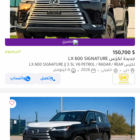
حصري
البريميوم
$ 150,700
جديدة لكزس LX 600 SIGNATURE
لكزس LX 600 SIGNATURE || 3.5L V6 PETROL / RADAR / REAR
دبي
خليجي
2026
0 كيلومتر
ENTERTAINMENT SCREEN / HEADS UP DISPALY / COOL BOX (CODE
إتصل
واتساب