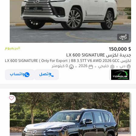
البريميوم
$ 150,000
جديدة لكزس LX 600 SIGNATURE
لكزس LX 600 SIGNATURE ( Only For Export ) BB 3.5TT V6 AWD 2026 GCC
دبي
BRAND NEW
خليجي
2026
0 كيلومتر
إتصل
واتساب