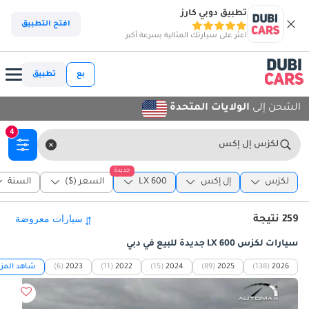
تطبيق دوبي كارز
افتح التطبيق
اعثر على سيارتك المثالية بسرعة أكبر
بع
تطبيق
الشحن إلى
الولايات المتحدة
4
لكزس إل إكس
جديدة
لكزس
إل إكس
LX 600
السعر ($)
السنة
259 نتيجة
سيارات لكزس LX 600 جديدة للبيع في دبي
2026
(138)
2025
(89)
2024
(15)
2022
(11)
2023
(6)
شاهد المزي