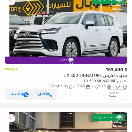
استجابة سريعة
حصري
البريميوم
$ 153,400
جديدة لكزس LX 600 SIGNATURE
لكزس LX 600 SIGNATURE
دبي
خليجي
2026
0 كيلومتر
إتصل
واتساب
استجابة سريعة