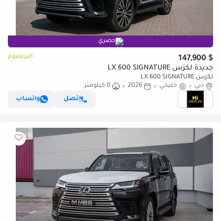
حصري
البريميوم
$ 147,900
جديدة لكزس LX 600 SIGNATURE
لكزس LX 600 SIGNATURE
دبي
خليجي
2026
0 كيلومتر
إتصل
واتساب