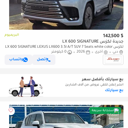
البريميوم
$ 142,500
جديدة لكزس LX 600 SIGNATURE
لكزس LX 600 SIGNATURE LEXUS LX600 3.5l A/T SUV 7 Seats white color
دبي
2026 Model
أخرى
2026
0 كيلومتر
إتصل
واتساب
بع سيارتك بأفضل سعر
انشر إعلان لتلقي عروض من آلاف الشارين
بع سيارتك
استجابة سريعة