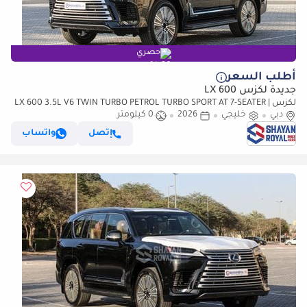
حصري
أطلب السعر
جديدة لكزس LX 600
لكزس LX 600 3.5L V6 TWIN TURBO PETROL TURBO SPORT AT 7-SEATER |
دبي
خليجي
25-MARK LEVINSON 2026MY
2026
0 كيلومتر
إتصل
واتساب