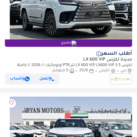
حصري
أطلب السعر
جديدة لكزس LX 600 VIP
لكزس LX 600 VIP LX600 VIP 3.5 لتر PTR أوتوماتيك // 2026 // كاملة
دبي
المواصفات: مقاعد VIP، رادار وشاشة عرض رأسية، كاميرا
خليجي
2026
0 كيلومتر
إتصل
واتساب