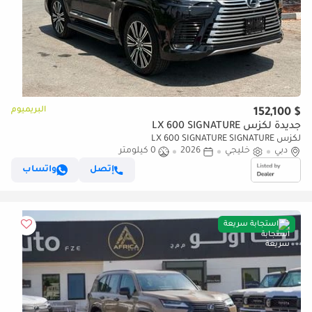
البريميوم
$ 152,100
جديدة لكزس LX 600 SIGNATURE
لكزس LX 600 SIGNATURE SIGNATURE
دبي
خليجي
2026
0 كيلومتر
إتصل
واتساب
استجابة سريعة