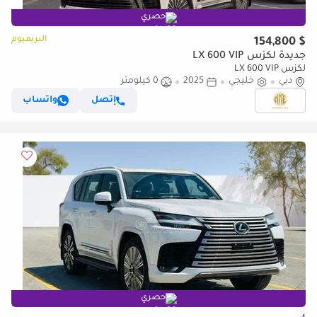
حصري
البريميوم
$ 154,800
جديدة لكزس LX 600 VIP
لكزس LX 600 VIP
دبي
خليجي
2025
0 كيلومتر
إتصل
واتساب
حصري