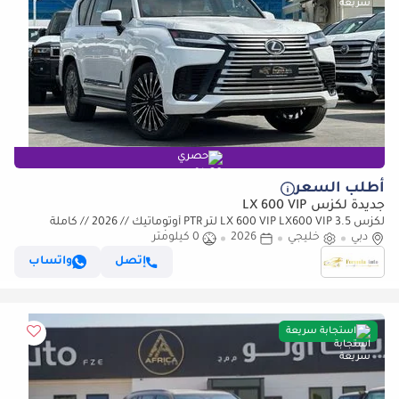
حصري
أطلب السعر
جديدة لكزس LX 600 VIP
لكزس LX 600 VIP LX600 VIP 3.5 لتر PTR أوتوماتيك // 2026 // كاملة
دبي
المواصفات: مقاعد VIP، رادار وشاشة عرض رأسية، كاميرا
خليجي
2026
0 كيلومتر
إتصل
واتساب
استجابة سريعة