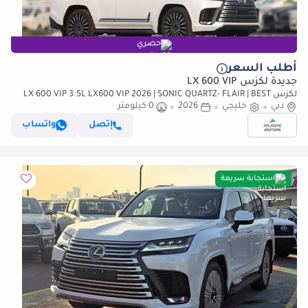
حصري
أطلب السعر
جديدة لكزس LX 600 VIP
لكزس LX 600 VIP 3.5L LX600 VIP 2026 | SONIC QUARTZ- FLAIR | BEST
دبي
EXPORT PRICE (للتصدير فقط)
خليجي
2026
0 كيلومتر
إتصل
واتساب
استجابة سريعة