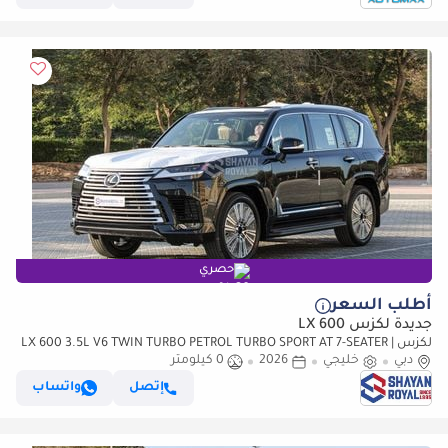
حصري
أطلب السعر
جديدة لكزس LX 600
لكزس LX 600 3.5L V6 TWIN TURBO PETROL TURBO SPORT AT 7-SEATER |
دبي
خليجي
25-MARK LEVINSON 2026MY
2026
0 كيلومتر
إتصل
واتساب