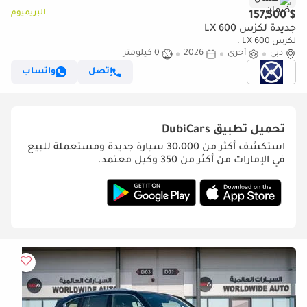
البريميوم
$ 157,500
جديدة لكزس LX 600
لكزس LX 600 .
دبي
أخرى
2026
0 كيلومتر
إتصل
واتساب
تحميل تطبيق
DubiCars
استكشف أكثر من 30،000 سيارة جديدة ومستعملة للبيع
في الإمارات من أكثر من 350 وكيل معتمد.