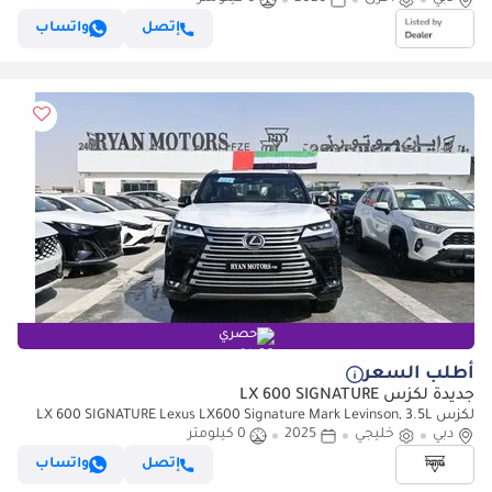
إتصل
واتساب
حصري
أطلب السعر
جديدة لكزس LX 600 SIGNATURE
لكزس LX 600 SIGNATURE Lexus LX600 Signature Mark Levinson, 3.5L
دبي
خليجي
2025
0 كيلومتر
Twin-Turbo V6, Petrol, Model 2025 Color Black
إتصل
واتساب