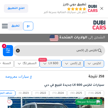
تطبيق دوبي كارز
افتح التطبيق
اعثر على سيارتك المثالية بسرعة أكبر
بع
تطبيق
الشحن إلى
الولايات المتحدة
4
لكزس إل إكس
جديدة
لكزس
إل إكس
LX 600
السعر ($)
السنة
258 نتيجة
سيارات لكزس LX 600 جديدة للبيع في دبي
2026
(136)
2025
(90)
2024
(15)
2022
(11)
2023
(6)
شاهد المزي
استجابة سريعة