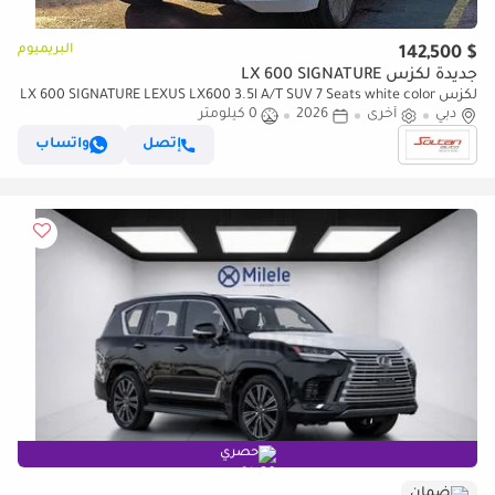
البريميوم
$ 142,500
جديدة لكزس LX 600 SIGNATURE
لكزس LX 600 SIGNATURE LEXUS LX600 3.5l A/T SUV 7 Seats white color
دبي
2026 Model
أخرى
2026
0 كيلومتر
إتصل
واتساب
حصري
ضمان