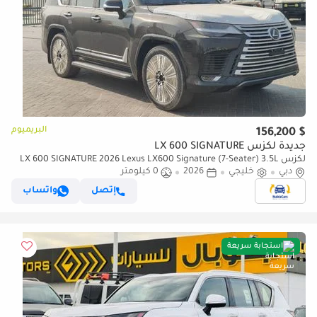
البريميوم
$ 156,200
جديدة لكزس LX 600 SIGNATURE
لكزس LX 600 SIGNATURE 2026 Lexus LX600 Signature (7-Seater) 3.5L
دبي
خليجي
2026
0 كيلومتر
V6 Twin-Turbo Petrol A/T 4WD Export Only
إتصل
واتساب
استجابة سريعة