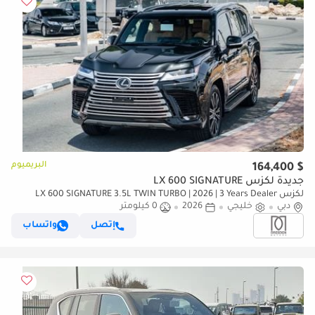
البريميوم
$ 164,400
جديدة لكزس LX 600 SIGNATURE
لكزس LX 600 SIGNATURE 3.5L TWIN TURBO | 2026 | 3 Years Dealer
دبي
خليجي
2026
0 كيلومتر
Warranty | For Local Registration +10%
إتصل
واتساب