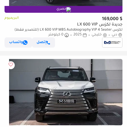
حصري
البريميوم
$ 169,000
جديدة لكزس LX 600 VIP
لكزس LX 600 VIP MBS Autobiography VIP 4 Seater (للتصدير فقط)
دبي
خليجي
2025
0 كيلومتر
إتصل
واتساب