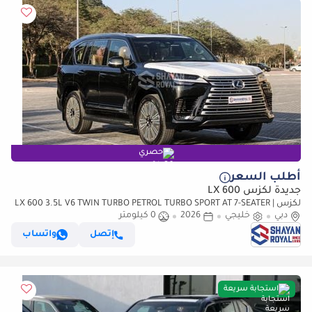
حصري
أطلب السعر
جديدة لكزس LX 600
لكزس LX 600 3.5L V6 TWIN TURBO PETROL TURBO SPORT AT 7-SEATER |
دبي
خليجي
25-MARK LEVINSON 2026MY
2026
0 كيلومتر
إتصل
واتساب
استجابة سريعة