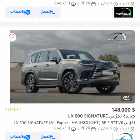
دبي
BRAND NEW
خليجي
2026
0 كيلومتر
إتصل
واتساب
البريميوم
$ 148,000
جديدة لكزس LX 600 SIGNATURE
لكزس LX 600 SIGNATURE (For Export , НА ЭКСПОРТ) BB 3.5TT V6
دبي
خليجي
2026
0 كيلومتر
AWD GCC 2026 Без пробега
إتصل
واتساب