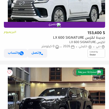
حصري
البريميوم
$ 153,400
جديدة لكزس LX 600 SIGNATURE
لكزس LX 600 SIGNATURE
دبي
خليجي
2026
0 كيلومتر
إتصل
واتساب
استجابة سريعة