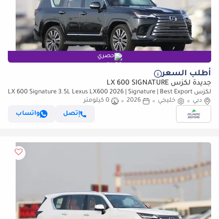
حصري
أطلب السعر
جديدة لكزس LX 600 SIGNATURE
لكزس LX 600 Signature 3.5L Lexus LX600 2026 | Signature | Best Export
Price
دبي
خليجي
2026
0 كيلومتر
إتصل
واتساب