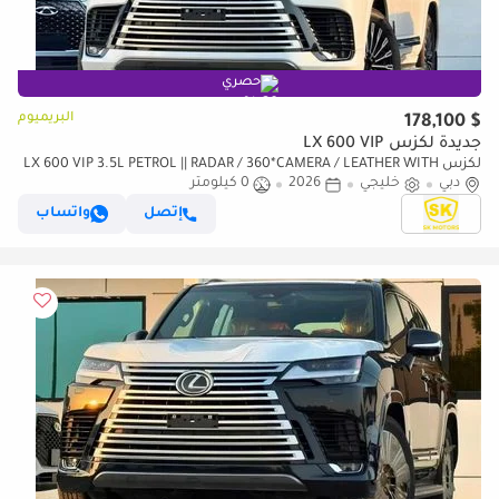
حصري
البريميوم
$ 178,100
جديدة لكزس LX 600 VIP
لكزس LX 600 VIP 3.5L PETROL || RADAR / 360*CAMERA / LEATHER WITH
دبي
خليجي
2026
0 كيلومتر
PWR SEATS / SUNROOF / REAR ENTERTAINMENT SCREEN
إتصل
واتساب