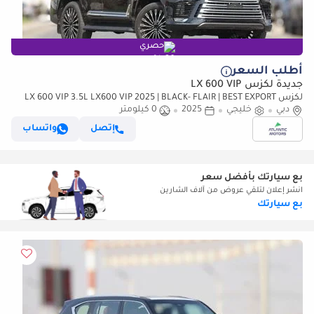
حصري
أطلب السعر
جديدة لكزس LX 600 VIP
لكزس LX 600 VIP 3.5L LX600 VIP 2025 | BLACK- FLAIR | BEST EXPORT
PRICE (للتصدير فقط)
دبي
خليجي
2025
0 كيلومتر
إتصل
واتساب
بع سيارتك بأفضل سعر
انشر إعلان لتلقي عروض من آلاف الشارين
بع سيارتك