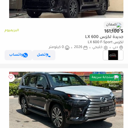
ضمان
البريميوم
$ 161,100
جديدة لكزس LX 600
لكزس LX 600 F-Sport
دبي
خليجي
2026
0 كيلومتر
إتصل
واتساب
استجابة سريعة