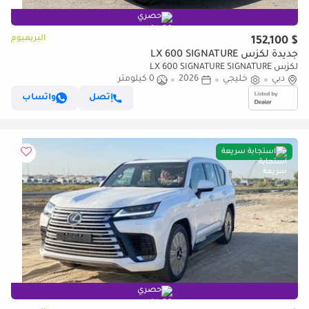
حصري
البريميوم
$ 152,100
جديدة لكزس LX 600 SIGNATURE
لكزس LX 600 SIGNATURE SIGNATURE
دبي
خليجي
2026
0 كيلومتر
إتصل
واتساب
استجابة سريعة
حصري