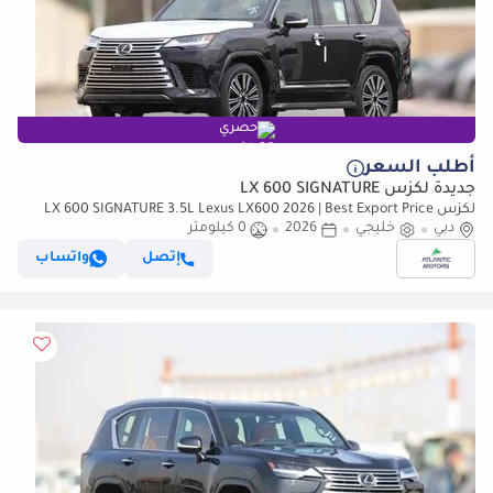
حصري
أطلب السعر
جديدة لكزس LX 600 SIGNATURE
لكزس LX 600 SIGNATURE 3.5L Lexus LX600 2026 | Best Export Price
دبي
(للتصدير فقط)
خليجي
2026
0 كيلومتر
إتصل
واتساب