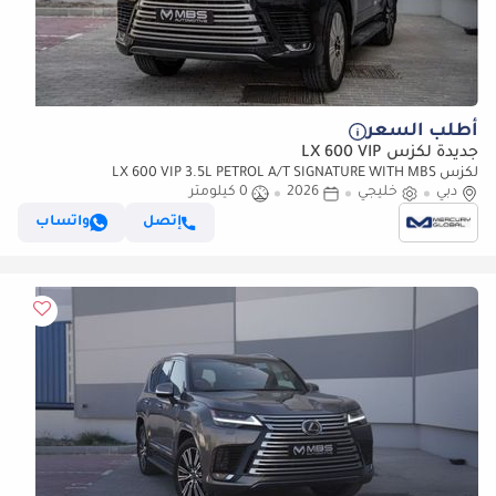
أطلب السعر
جديدة لكزس LX 600 VIP
لكزس LX 600 VIP 3.5L PETROL A/T SIGNATURE WITH MBS
دبي
خليجي
AUTOBIOGRAPHY VIP SEATS (للتصدير فقط)
2026
0 كيلومتر
إتصل
واتساب