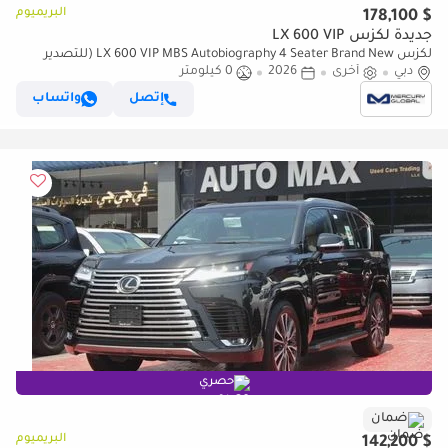
البريميوم
$ 178,100
جديدة لكزس LX 600 VIP
لكزس LX 600 VIP MBS Autobiography 4 Seater Brand New (للتصدير
فقط)
دبي
أخرى
2026
0 كيلومتر
إتصل
واتساب
حصري
ضمان
البريميوم
$ 142,200