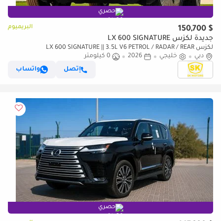
حصري
البريميوم
$ 150,700
جديدة لكزس LX 600 SIGNATURE
لكزس LX 600 SIGNATURE || 3.5L V6 PETROL / RADAR / REAR
دبي
خليجي
2026
0 كيلومتر
ENTERTAINMENT SCREEN / HEADS UP DISPALY / COOL BOX (CODE
إتصل
واتساب
حصري