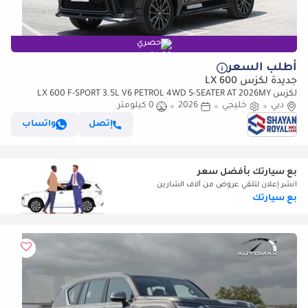
حصري
أطلب السعر
جديدة لكزس LX 600
لكزس LX 600 F-SPORT 3.5L V6 PETROL 4WD 5-SEATER AT 2026MY
دبي
خليجي
2026
0 كيلومتر
إتصل
واتساب
بع سيارتك بأفضل سعر
انشر إعلان لتلقي عروض من آلاف الشارين
بع سيارتك