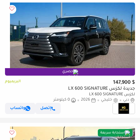
حصري
البريميوم
$ 147,900
جديدة لكزس LX 600 SIGNATURE
لكزس LX 600 SIGNATURE
دبي
خليجي
2026
0 كيلومتر
إتصل
واتساب
استجابة سريعة