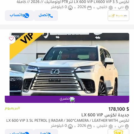
لكزس LX 600 VIP LX600 VIP 3.5 لتر PTR أوتوماتيك // 2026 // كاملة
دبي
المواصفات: مقاعد VIP، رادار وشاشة عرض رأسية، كاميرا
خليجي
2026
0 كيلومتر
إتصل
واتساب
حصري
البريميوم
$ 178,100
جديدة لكزس LX 600 VIP
لكزس LX 600 VIP 3.5L PETROL || RADAR / 360*CAMERA / LEATHER WITH
دبي
خليجي
2026
0 كيلومتر
PWR SEATS / SUNROOF / REAR ENTERTAINMENT SCREEN