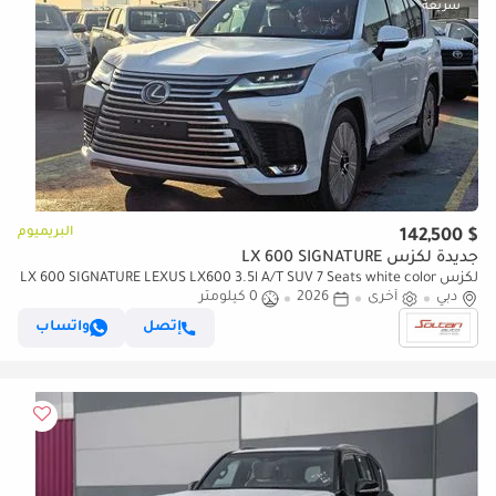
البريميوم
$ 142,500
جديدة لكزس LX 600 SIGNATURE
لكزس LX 600 SIGNATURE LEXUS LX600 3.5l A/T SUV 7 Seats white color
دبي
2026 Model
أخرى
2026
0 كيلومتر
إتصل
واتساب