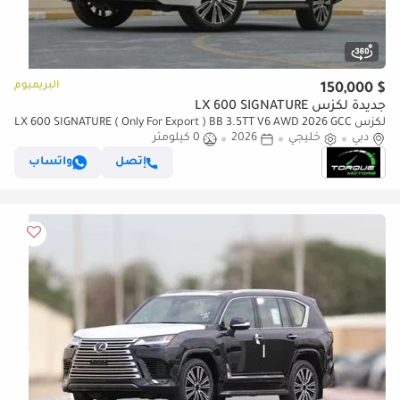
البريميوم
$ 150,000
جديدة لكزس LX 600 SIGNATURE
لكزس LX 600 SIGNATURE ( Only For Export ) BB 3.5TT V6 AWD 2026 GCC
دبي
BRAND NEW
خليجي
2026
0 كيلومتر
إتصل
واتساب