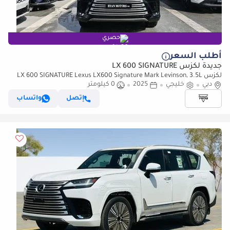
حصري
أطلب السعر
جديدة لكزس LX 600 SIGNATURE
لكزس LX 600 SIGNATURE Lexus LX600 Signature Mark Levinson, 3.5L
دبي
خليجي
2025
0 كيلومتر
Twin-Turbo V6, Petrol, Model 2025 Color Black
إتصل
واتساب