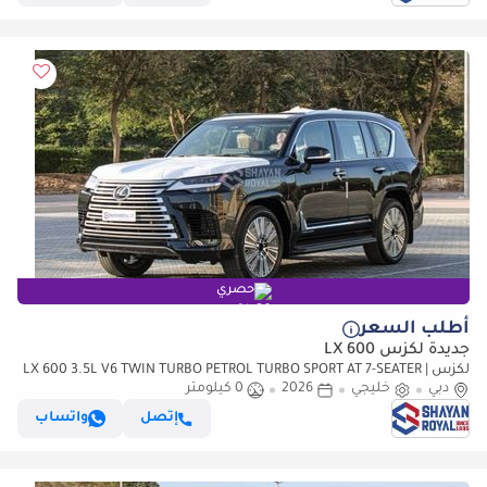
حصري
أطلب السعر
جديدة لكزس LX 600
لكزس LX 600 3.5L V6 TWIN TURBO PETROL TURBO SPORT AT 7-SEATER |
دبي
خليجي
25-MARK LEVINSON 2026MY
2026
0 كيلومتر
إتصل
واتساب