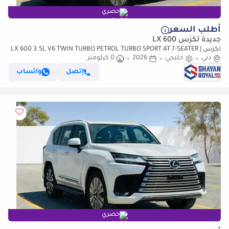
حصري
أطلب السعر
جديدة لكزس LX 600
لكزس LX 600 3.5L V6 TWIN TURBO PETROL TURBO SPORT AT 7-SEATER |
دبي
خليجي
25-MARK LEVINSON 2026MY
2026
0 كيلومتر
إتصل
واتساب
حصري