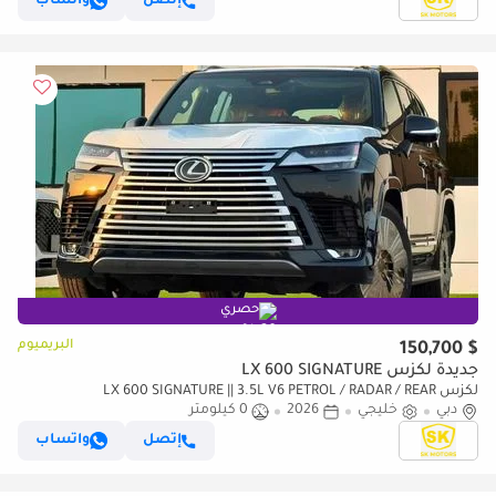
إتصل
واتساب
حصري
البريميوم
$ 150,700
جديدة لكزس LX 600 SIGNATURE
لكزس LX 600 SIGNATURE || 3.5L V6 PETROL / RADAR / REAR
دبي
خليجي
2026
0 كيلومتر
ENTERTAINMENT SCREEN / HEADS UP DISPALY / COOL BOX (CODE
إتصل
واتساب