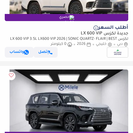
حصري
أطلب السعر
جديدة لكزس LX 600 VIP
لكزس LX 600 VIP 3.5L LX600 VIP 2026 | SONIC QUARTZ- FLAIR | BEST
دبي
EXPORT PRICE (للتصدير فقط)
خليجي
2026
0 كيلومتر
إتصل
واتساب