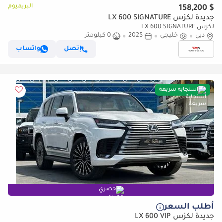
البريميوم
$ 158,200
جديدة لكزس LX 600 SIGNATURE
لكزس LX 600 SIGNATURE
دبي
خليجي
2025
0 كيلومتر
إتصل
واتساب
استجابة سريعة
حصري
أطلب السعر
جديدة لكزس LX 600 VIP