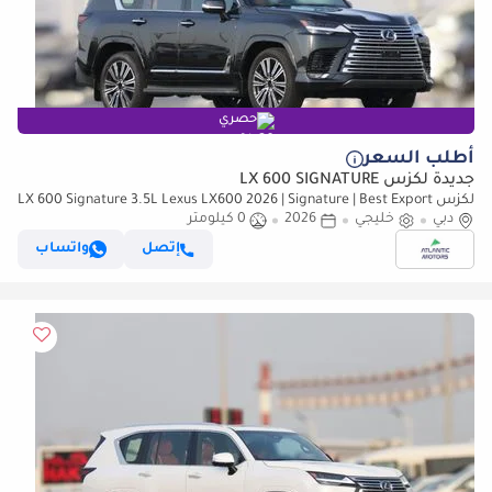
حصري
أطلب السعر
جديدة لكزس LX 600 SIGNATURE
لكزس LX 600 Signature 3.5L Lexus LX600 2026 | Signature | Best Export
Price
دبي
خليجي
2026
0 كيلومتر
إتصل
واتساب