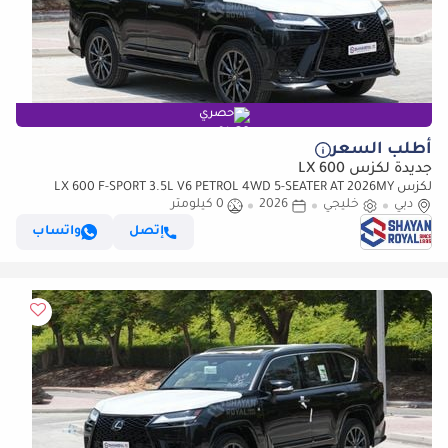
حصري
أطلب السعر
جديدة لكزس LX 600
لكزس LX 600 F-SPORT 3.5L V6 PETROL 4WD 5-SEATER AT 2026MY
دبي
خليجي
2026
0 كيلومتر
إتصل
واتساب