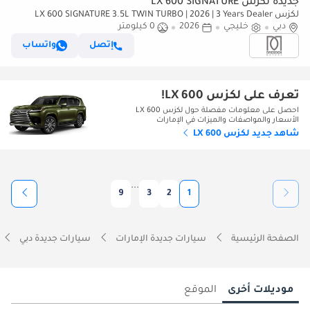
جديدة لكزس LX 600 SIGNATURE
لكزس LX 600 SIGNATURE 3.5L TWIN TURBO | 2026 | 3 Years Dealer
دبي
خليجي
2026
0 كيلومتر
Warranty | For Local Registration +10%
إتصل
واتساب
تعرف على لكزس LX 600!
احصل على معلومات مفصلة حول لكزس LX 600
الأسعار والمواصفات والميزات في الإمارات
شاهد جديد لكزس LX 600
...
9
3
2
1
الصفحة الرئيسية
سيارات جديدة الإمارات
سيارات جديدة دبي
موديلات أخرى
الموقع