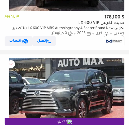
البريميوم
$ 178,100
جديدة لكزس LX 600 VIP
لكزس LX 600 VIP MBS Autobiography 4 Seater Brand New (للتصدير
فقط)
دبي
أخرى
2026
0 كيلومتر
إتصل
واتساب
حصري