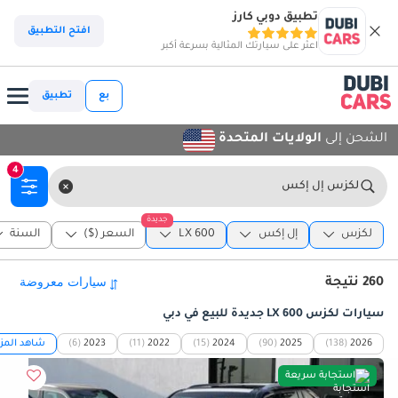
تطبيق دوبي كارز
افتح التطبيق
اعثر على سيارتك المثالية بسرعة أكبر
بع
تطبيق
الشحن إلى
الولايات المتحدة
4
لكزس إل إكس
جديدة
لكزس
إل إكس
LX 600
السعر ($)
السنة
260 نتيجة
سيارات لكزس LX 600 جديدة للبيع في دبي
2026
(138)
2025
(90)
2024
(15)
2022
(11)
2023
(6)
شاهد المزي
استجابة سريعة