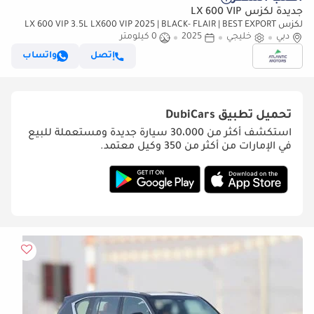
جديدة لكزس LX 600 VIP
لكزس LX 600 VIP 3.5L LX600 VIP 2025 | BLACK- FLAIR | BEST EXPORT
PRICE (للتصدير فقط)
دبي
خليجي
2025
0 كيلومتر
إتصل
واتساب
تحميل تطبيق
DubiCars
استكشف أكثر من 30،000 سيارة جديدة ومستعملة للبيع
في الإمارات من أكثر من 350 وكيل معتمد.