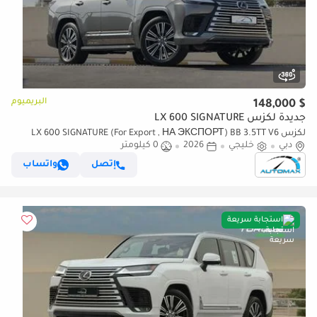
البريميوم
$ 148,000
جديدة لكزس LX 600 SIGNATURE
لكزس LX 600 SIGNATURE (For Export , НА ЭКСПОРТ) BB 3.5TT V6
دبي
خليجي
2026
0 كيلومتر
AWD GCC 2026 Без пробега
إتصل
واتساب
استجابة سريعة