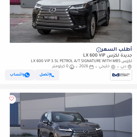
أطلب السعر
جديدة لكزس LX 600 VIP
لكزس LX 600 VIP 3.5L PETROL A/T SIGNATURE WITH MBS
دبي
خليجي
AUTOBIOGRAPHY VIP SEATS (للتصدير فقط)
2026
0 كيلومتر
إتصل
واتساب