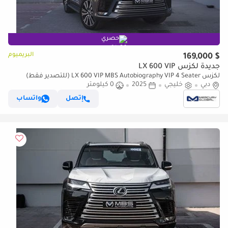
حصري
البريميوم
$ 169,000
جديدة لكزس LX 600 VIP
لكزس LX 600 VIP MBS Autobiography VIP 4 Seater (للتصدير فقط)
دبي
خليجي
2025
0 كيلومتر
إتصل
واتساب