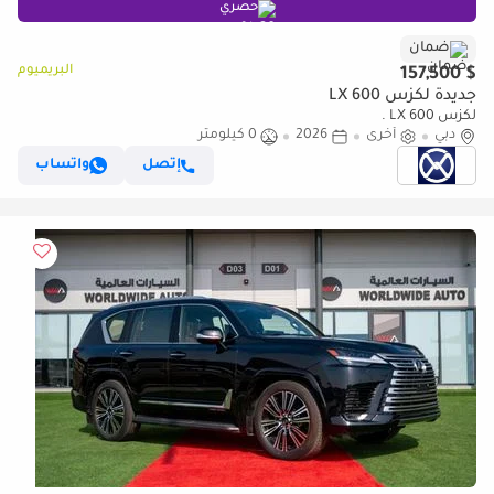
حصري
ضمان
البريميوم
$ 157,500
جديدة لكزس LX 600
لكزس LX 600 .
دبي
أخرى
2026
0 كيلومتر
إتصل
واتساب