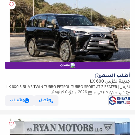
حصري
أطلب السعر
جديدة لكزس LX 600
لكزس LX 600 3.5L V6 TWIN TURBO PETROL TURBO SPORT AT 7-SEATER |
دبي
خليجي
25-MARK LEVINSON 2026MY
2026
0 كيلومتر
إتصل
واتساب