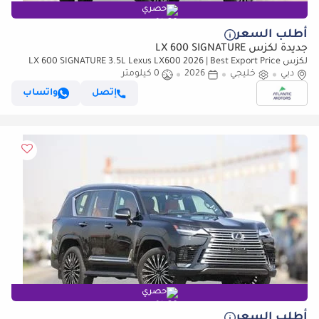
حصري
أطلب السعر
جديدة لكزس LX 600 SIGNATURE
لكزس LX 600 SIGNATURE 3.5L Lexus LX600 2026 | Best Export Price
دبي
(للتصدير فقط)
خليجي
2026
0 كيلومتر
إتصل
واتساب
حصري
أطلب السعر