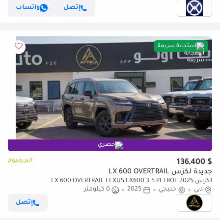
إتصل
واتساب
استجابة سريعة
حصري
البريميوم
$ 136,400
جديدة لكزس LX 600 OVERTRAIL
لكزس LX 600 OVERTRAIL LEXUS LX600 3.5 PETROL 2025
دبي
خليجي
2025
0 كيلومتر
إتصل