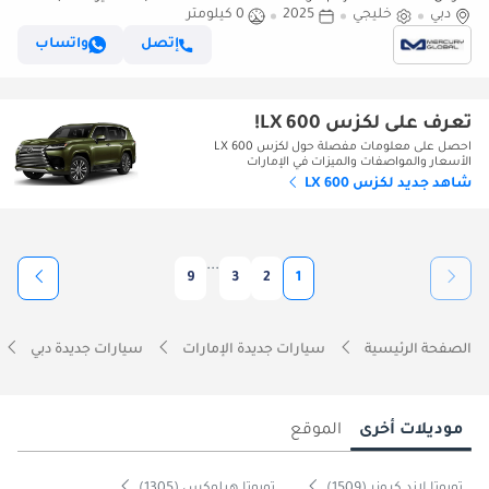
دبي
خليجي
2025
0 كيلومتر
إتصل
واتساب
تعرف على لكزس LX 600!
احصل على معلومات مفصلة حول لكزس LX 600
الأسعار والمواصفات والميزات في الإمارات
شاهد جديد لكزس LX 600
...
9
3
2
1
الصفحة الرئيسية
سيارات جديدة الإمارات
سيارات جديدة دبي
موديلات أخرى
الموقع