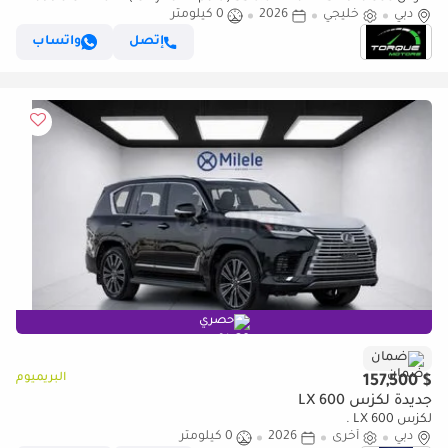
دبي
BRAND NEW
خليجي
2026
0 كيلومتر
إتصل
واتساب
حصري
ضمان
البريميوم
$ 157,500
جديدة لكزس LX 600
لكزس LX 600 .
دبي
أخرى
2026
0 كيلومتر