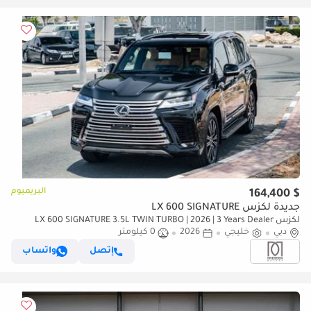
البريميوم
$ 164,400
جديدة لكزس LX 600 SIGNATURE
لكزس LX 600 SIGNATURE 3.5L TWIN TURBO | 2026 | 3 Years Dealer
دبي
خليجي
2026
0 كيلومتر
Warranty | For Local Registration +10%
إتصل
واتساب