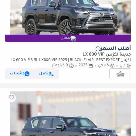
حصري
أطلب السعر
جديدة لكزس LX 600 VIP
لكزس LX 600 VIP 3.5L LX600 VIP 2025 | BLACK- FLAIR | BEST EXPORT
PRICE (للتصدير فقط)
دبي
خليجي
2025
0 كيلومتر
إتصل
واتساب