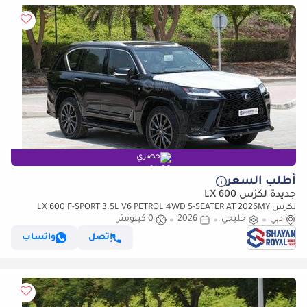
حصري
أطلب السعر
جديدة لكزس LX 600
لكزس LX 600 F-SPORT 3.5L V6 PETROL 4WD 5-SEATER AT 2026MY
دبي
خليجي
2026
0 كيلومتر
إتصل
واتساب