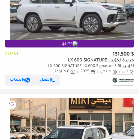
حصري
البريميوم
$ 131,500
جديدة لكزس LX 600 SIGNATURE
لكزس LX 600 SIGNATURE LX 600 Signature 3.5L
دبي
خليجي
2025
0 كيلومتر
إتصل
واتساب