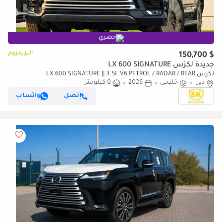
حصري
البريميوم
$ 150,700
جديدة لكزس LX 600 SIGNATURE
لكزس LX 600 SIGNATURE || 3.5L V6 PETROL / RADAR / REAR
دبي
خليجي
2026
0 كيلومتر
ENTERTAINMENT SCREEN / HEADS UP DISPALY / COOL BOX (CODE
إتصل
واتساب