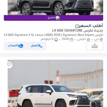
حصري
أطلب السعر
جديدة لكزس LX 600 SIGNATURE
لكزس LX 600 Signature 3.5L Lexus LX600 2026 | Signature | Best Export
Price
دبي
خليجي
2026
0 كيلومتر
إتصل
واتساب