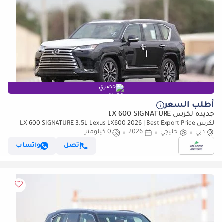
حصري
أطلب السعر
جديدة لكزس LX 600 SIGNATURE
لكزس LX 600 SIGNATURE 3.5L Lexus LX600 2026 | Best Export Price
دبي
(للتصدير فقط)
خليجي
2026
0 كيلومتر
إتصل
واتساب