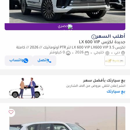
حصري
أطلب السعر
جديدة لكزس LX 600 VIP
لكزس LX 600 VIP LX600 VIP 3.5 لتر PTR أوتوماتيك // 2026 // كاملة
دبي
المواصفات: مقاعد VIP، رادار وشاشة عرض رأسية، كاميرا
خليجي
2026
0 كيلومتر
إتصل
واتساب
بع سيارتك بأفضل سعر
انشر إعلان لتلقي عروض من آلاف الشارين
بع سيارتك