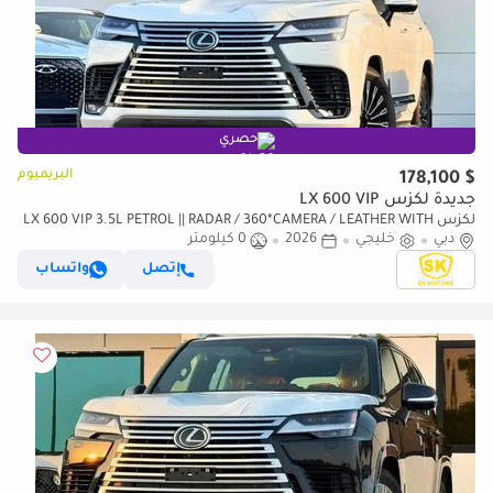
حصري
البريميوم
$ 178,100
جديدة لكزس LX 600 VIP
لكزس LX 600 VIP 3.5L PETROL || RADAR / 360*CAMERA / LEATHER WITH
دبي
خليجي
2026
0 كيلومتر
PWR SEATS / SUNROOF / REAR ENTERTAINMENT SCREEN
إتصل
واتساب