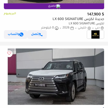
حصري
البريميوم
$ 147,900
جديدة لكزس LX 600 SIGNATURE
لكزس LX 600 SIGNATURE
دبي
خليجي
2026
0 كيلومتر
إتصل
واتساب