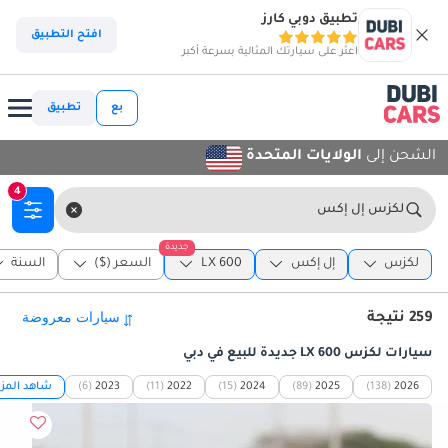
تطبيق دوبي كارز
افتح التطبيق
اعثر على سيارتك المثالية بسرعة أكبر
بع
تطبيق
الشحن إلى
الولايات المتحدة
4
لكزس إل إكس
جديدة
لكزس
إل إكس
LX 600
السعر ($)
السنة
259 نتيجة
سيارات لكزس LX 600 جديدة للبيع في دبي
2026
(138)
2025
(89)
2024
(15)
2022
(11)
2023
(6)
شاهد المزي