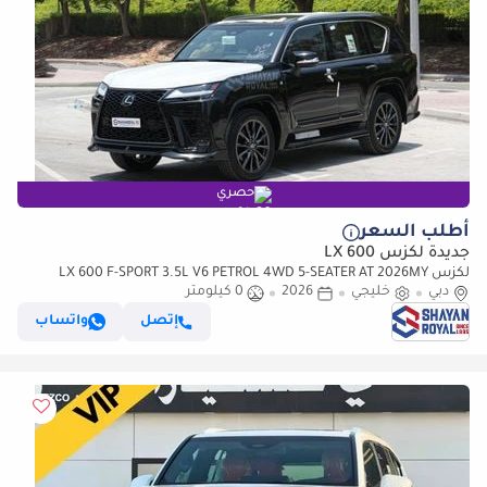
حصري
أطلب السعر
جديدة لكزس LX 600
لكزس LX 600 F-SPORT 3.5L V6 PETROL 4WD 5-SEATER AT 2026MY
دبي
خليجي
2026
0 كيلومتر
إتصل
واتساب