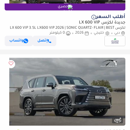
حصري
أطلب السعر
جديدة لكزس LX 600 VIP
لكزس LX 600 VIP 3.5L LX600 VIP 2026 | SONIC QUARTZ- FLAIR | BEST
دبي
EXPORT PRICE (للتصدير فقط)
خليجي
2026
0 كيلومتر
إتصل
واتساب