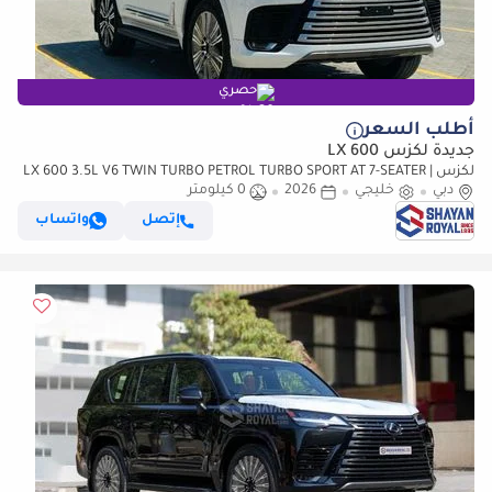
حصري
أطلب السعر
جديدة لكزس LX 600
لكزس LX 600 3.5L V6 TWIN TURBO PETROL TURBO SPORT AT 7-SEATER |
دبي
خليجي
25-MARK LEVINSON 2026MY
2026
0 كيلومتر
إتصل
واتساب