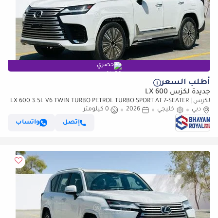
حصري
أطلب السعر
جديدة لكزس LX 600
لكزس LX 600 3.5L V6 TWIN TURBO PETROL TURBO SPORT AT 7-SEATER |
دبي
خليجي
25-MARK LEVINSON 2026MY
2026
0 كيلومتر
إتصل
واتساب