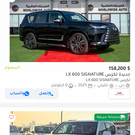
البريميوم
$ 158,200
جديدة لكزس LX 600 SIGNATURE
لكزس LX 600 SIGNATURE
دبي
خليجي
2025
0 كيلومتر
إتصل
واتساب
استجابة سريعة