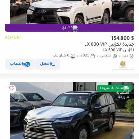
حصري
البريميوم
$ 154,800
جديدة لكزس LX 600 VIP
لكزس LX 600 VIP
دبي
خليجي
2025
0 كيلومتر
إتصل
واتساب
استجابة سريعة