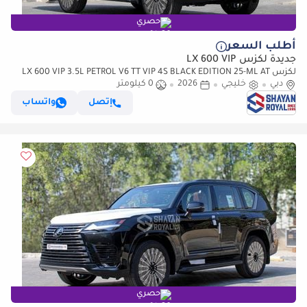
حصري
أطلب السعر
جديدة لكزس LX 600 VIP
لكزس LX 600 VIP 3.5L PETROL V6 TT VIP 4S BLACK EDITION 25-ML AT
دبي
2026MY
خليجي
2026
0 كيلومتر
إتصل
واتساب
حصري