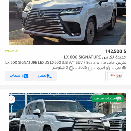
البريميوم
$ 142,500
جديدة لكزس LX 600 SIGNATURE
لكزس LX 600 SIGNATURE LEXUS LX600 3.5l A/T SUV 7 Seats white color
دبي
2026 Model
أخرى
2026
0 كيلومتر
إتصل
واتساب
استجابة سريعة