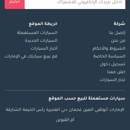
الخارجية - عجلة
انضم
مطروقة جديدة
مقاس 22 بوصة مع
معدن ممتاز
شركة
خريطة الموقع
(50/265R22) - صندوق
إتصل بنا
السيارات المستعملة
خلفي كهربائي مع
من نحن
السيارات الجديدة
مفتاح قفل مسبق
الشروط والأحكام
أخبار السيارات
ومستشعر ركلة -
السياسة الخاصة
قم ببيع سيارتك في الإمارات
مصابيح أمامية ثلاثية
تسجيل دخول
الشعاع LED مع نظام
اعلن معنا
شعاع عالي متكيف
تجار السيارات
ونظام شعاع عالي
تلقائي - شبكة أمامية
مغزلية مميزة من
سيارات مستعملة
للبيع
حسب الموقع
لكزس - واقيات من
الطين - فتحة سقف -
الإمارات
أبوظبي
العين
عجمان
دبي
الفجيرة
رأس الخيمة
الشارقة
قضبان سقف -
أم القيوين
مقابض أبواب مطلية