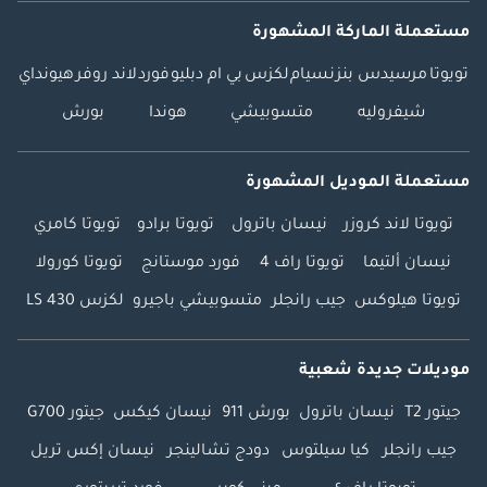
- مصابيح LED
للتشغيل النهاري -
مستعملة الماركة المشهورة
ألواح حماية مضاءة
تويوتا
مرسيدس بنز
نسيام
لكزس
بي ام دبليو
فورد
لاند روفر
هيونداي
للأبواب الأمامية
شيفروليه
متسوبيشي
هوندا
بورش
والخلفية - إضاءة
أرضية بشعار لكزس -
جناح خلفي - مساحات
مستعملة الموديل المشهورة
زجاج أمامي تستشعر
المطر تلقائيًا -
تويوتا لاند كروزر
نيسان باترول
تويوتا برادو
تويوتا كامري
غسالات المصابيح
نيسان ألتيما
تويوتا راف 4
فورد موستانج
تويوتا كورولا
الأمامية - مصابيح
تويوتا هيلوكس
جيب رانجلر
متسوبيشي باجيرو
لكزس LS 430
ضباب LED ومصابيح
الانعطاف - خطاف
محوري مع غطاء
موديلات جديدة شعبية
خطاف محوري خلفي -
إشارات انعطاف
جيتور T2
نيسان باترول
بورش 911
نيسان كيكس
جيتور G700
جانبية LED على المرايا
جيب رانجلر
كيا سيلتوس
دودج تشالينجر
نيسان إكس تريل
الخارجية بزخارف من