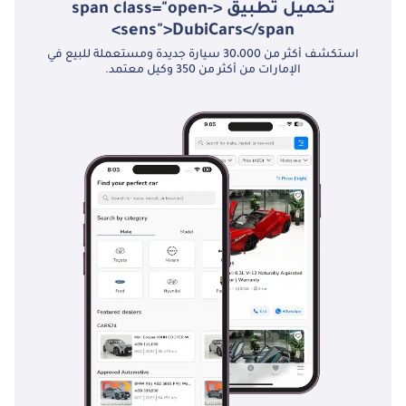
تحميل تطبيق <span class="open-
الخلفية، ولوحة
sens">DubiCars</span>
تشغيل متعددة
استكشف أكثر من 30،000 سيارة جديدة ومستعملة للبيع في
خلفية مع مقعد،
الإمارات من أكثر من 350 وكيل معتمد.
وصوت، وتكييف،
وأدوات تحكم في
الإضاءة - مساند راحة
اليد الخلفية اليمنى
واليسرى، وطاولة
مفكرة، ومصدر طاقة
تيار مستمر، ومقابس
سماعة رأس،
وصندوق وحدة التحكم
الخلفية - شاشات
خلفية مزدوجة قابلة
للتعديل للترفيه في
المقعد الخلفي مع
مدخل HDMI