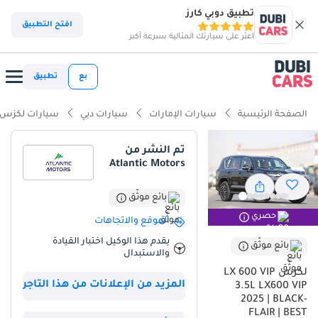
تطبيق دوبي كارز
ذكاء دوبي كارز
افتح التطبيق
اعثر على سيارتك المثالية بسرعة أكبر
ذكاء دوبيكارز
بع
تطبيق
أبرز المواصفات
الصفحة الرئيسية
سيارات الإمارات
سيارات دبي
سيارات لكزس
مصمم خصيصًا للطرق الوعرة
تم النشر من
Atlantic Motors
أقل معدل استهلاك في فئته
سعة 7 مقاعد أو أكثر مع مقاعد الكابتن
بائع موثّق
حصري
الموقع والاتجاهات
ملخص
يقدم هذا الوكيل اختبار القيادة
بائع موثّق
والاستبدال
يمثل هذا الطراز لعام 2025 ذروة سوق سيارات الدفع الرباعي الفاخرة في
دول مجلس التعاون الخليجي، إذ يجمع بين موثوقية أسطورية وتصميم
لكزس LX 600 VIP
المزيد من الإعلانات من هذا التاجر
داخلي فائق الفخامة. وباعتباره فئة VIP بتصميم أسود بالكامل، يتمتع هذا
3.5L LX600 VIP
2025 | BLACK-
الطراز بأعلى إمكانية لإعادة البيع في السوق المحلي، حيث تُقدّر الهندسة
FLAIR | BEST
اليابانية الراقية فوق كل شيء. ونظرًا لقلة عدد الوحدات المتاحة من هذا