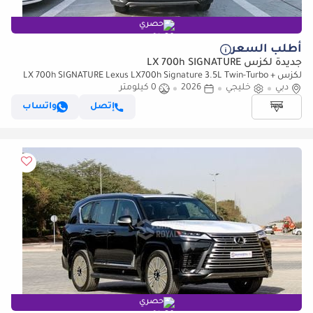
حصري
أطلب السعر
جديدة لكزس LX 700h SIGNATURE
لكزس LX 700h SIGNATURE Lexus LX700h Signature 3.5L Twin-Turbo +
دبي
خليجي
2026
0 كيلومتر
Hybrid V6, Model 2026, Color Black inside Red
إتصل
واتساب
حصري