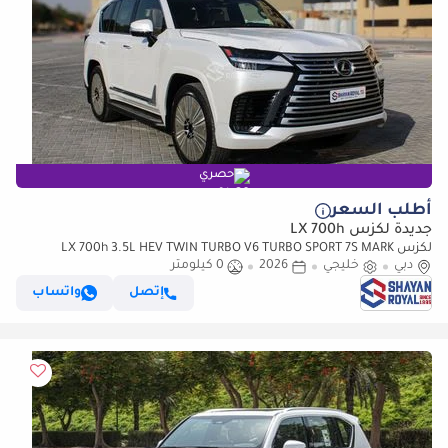
حصري
أطلب السعر
جديدة لكزس LX 700h
لكزس LX 700h 3.5L HEV TWIN TURBO V6 TURBO SPORT 7S MARK
دبي
خليجي
2026
LEVINSON | AUTO PARKING, 2026MY
0 كيلومتر
إتصل
واتساب