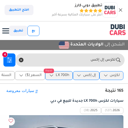
تطبيق دوبي كارز
افتح التطبيق
اعثر على سيارتك المثالية بسرعة أكبر
بع
تطبيق
الشحن إلى
الولايات المتحدة
4
لكزس إل إكس
جديدة
لكزس
إل إكس
LX 700h
السعر ($)
السنة
165 نتيجة
سيارات لكزس LX 700h جديدة للبيع في دبي
(38)
2025
(127)
2026