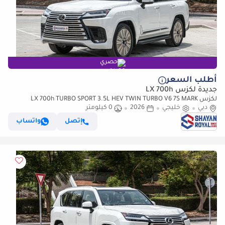
حصري
أطلب السعر
جديدة لكزس LX 700h
لكزس LX 700h TURBO SPORT 3.5L HEV TWIN TURBO V6 7S MARK
دبي
خليجي
2026
LEVINSON | AUTO PARKING, 2026MY
0 كيلومتر
إتصل
واتساب