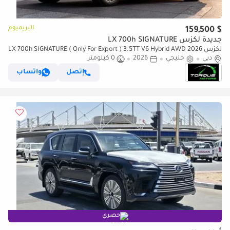
البريميوم
$ 159,500
جديدة لكزس LX 700h SIGNATURE
لكزس LX 700h SIGNATURE ( Only For Export ) 3.5TT V6 Hybrid AWD 2026
دبي
GCC BRAND NEW
خليجي
2026
0 كيلومتر
إتصل
واتساب
حصري