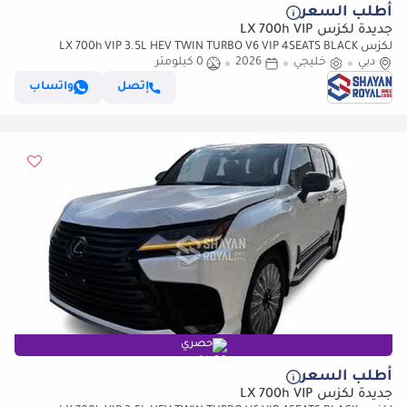
أطلب السعر
جديدة لكزس LX 700h VIP
لكزس LX 700h VIP 3.5L HEV TWIN TURBO V6 VIP 4SEATS BLACK
دبي
خليجي
2026
0 كيلومتر
EDITION | AUTO PARKING | AT 4WD 2026MY
إتصل
واتساب
حصري
أطلب السعر
جديدة لكزس LX 700h VIP