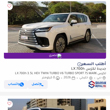
حصري
أطلب السعر
جديدة لكزس LX 700h
لكزس LX 700h 3.5L HEV TWIN TURBO V6 TURBO SPORT 7S MARK
دبي
خليجي
2026
LEVINSON | AUTO PARKING, 2026MY
0 كيلومتر
إتصل
واتساب