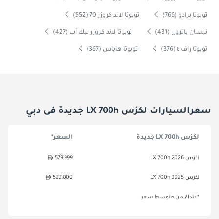
تويوتا برادو (766)
تويوتا لاند كروزر 70 (552)
نيسان باترول (431)
تويوتا لاند كروزر بيك آب (427)
تويوتا راف ٤ (376)
تويوتا هاياس (367)
سعرالسيارات لكزس LX 700h جديدة فى دبي
لكزس LX 700h جديدة
السعر*
لكزس LX 700h 2026
579,999
لكزس LX 700h 2025
522,000
*ابتداءً من متوسط سعر