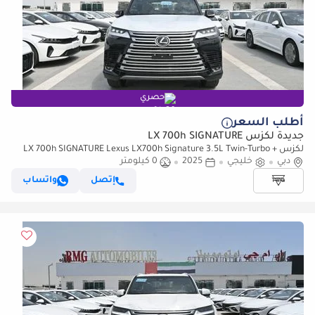
حصري
أطلب السعر
جديدة لكزس LX 700h SIGNATURE
لكزس LX 700h SIGNATURE Lexus LX700h Signature 3.5L Twin-Turbo +
دبي
خليجي
Hybrid V6, Petrol, Model 2025
2025
0 كيلومتر
إتصل
واتساب