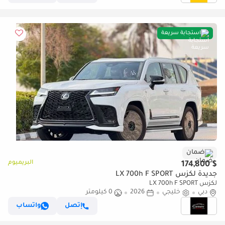
استجابة سريعة
ضمان
البريميوم
$ 174,800
جديدة لكزس LX 700h F SPORT
لكزس LX 700h F SPORT
دبي
خليجي
2026
0 كيلومتر
إتصل
واتساب