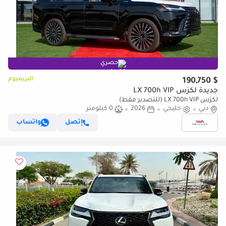
حصري
البريميوم
$ 190,750
جديدة لكزس LX 700h VIP
لكزس LX 700h VIP (للتصدير فقط)
دبي
خليجي
2026
0 كيلومتر
إتصل
واتساب