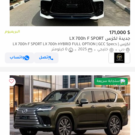
البريميوم
$ 171,000
جديدة لكزس LX 700h F SPORT
لكزس LX 700h F SPORT LX 700h HYBRID FULL OPTION | GCC Specs |
دبي
خليجي
Brand Hybrid Luxury
2025
0 كيلومتر
إتصل
واتساب
استجابة سريعة