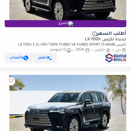
حصري
أطلب السعر
جديدة لكزس LX 700h
لكزس LX 700h 3.5L HEV TWIN TURBO V6 TURBO SPORT 7S MARK
دبي
خليجي
2026
LEVINSON | AUTO PARKING, 2026MY
0 كيلومتر
إتصل
واتساب