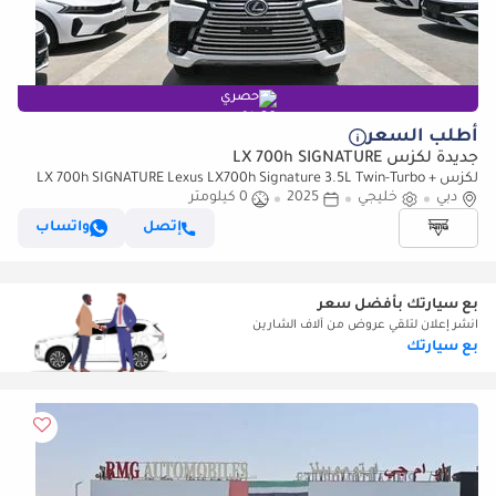
حصري
أطلب السعر
جديدة لكزس LX 700h SIGNATURE
لكزس LX 700h SIGNATURE Lexus LX700h Signature 3.5L Twin-Turbo +
دبي
خليجي
Hybrid V6, Petrol Model 2025
2025
0 كيلومتر
إتصل
واتساب
بع سيارتك بأفضل سعر
انشر إعلان لتلقي عروض من آلاف الشارين
بع سيارتك