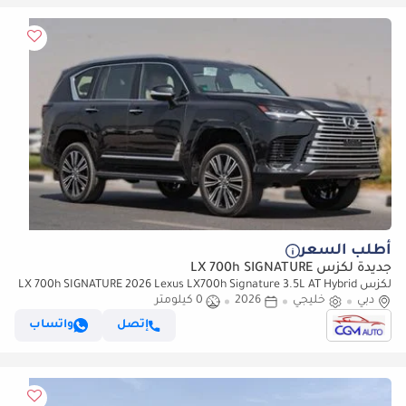
أطلب السعر
جديدة لكزس LX 700h SIGNATURE
لكزس LX 700h SIGNATURE 2026 Lexus LX700h Signature 3.5L AT Hybrid
دبي
خليجي
2026
07 Seaters With auto parking (Black)
0 كيلومتر
إتصل
واتساب