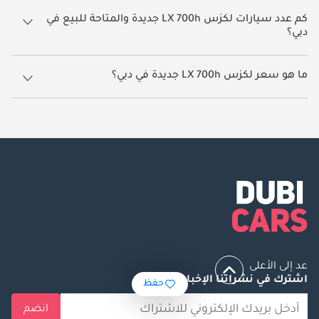
كم عدد سيارات لكزس LX 700h جديدة والمتاحة للبيع في
دبي؟
165 سيارة لكزس LX 700h جديدة متوفرة للبيع في دبي.
ما هو سعر لكزس LX 700h جديدة في دبي؟
يبدأ سعر سيارة لكزس LX 700h جديدة في دبي
577,999.
عد إلى الأعلى
اشترك في نشراتنا الإخبارية
حفظ
انضم