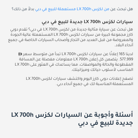
هل تبحث عن
من لكزس LX 700h مستعملة للبيع في دبي
بدلاً من ذلك؟
سيارات لكزس LX 700h جديدة للبيع في دبي
هل تبحث عن سيارة مثالية جديدة من لكزس LX 700h في دبي؟ تقدم دوبي
كارز مجموعة كبيرة من سيارات لكزس LX 700h المستعملة عالية الجودة
والمعروضة من قبل العديد من التجار وأصحاب السيارات الخاصة في جميع
أنحاء البلاد.
لدينا 165 إعلانًا عن سيارات لكزس LX 700h تبدأ من متوسط سعر
577,999. يتضمن كل إعلان LX 700h معلومات مفصلة عن المسافة
المقطوعة والحالة والمواصفات، مما يساعدك في العثور على LX 700h
المناسب لأسلوب حياتك وميزانيتك.
تصفح إعلانات دوبي كارز اليوم واكتشف سيارات لكزس LX 700h
المستعملة المناسبة لك في جميع أنحاء دبي.
أسئلة وأجوبة عن السيارات لكزس LX 700h
جديدة للبيع في دبي