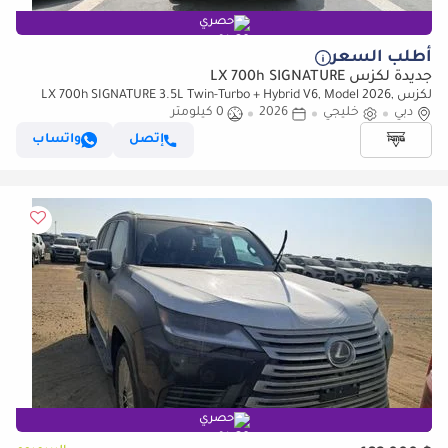
حصري
أطلب السعر
جديدة لكزس LX 700h SIGNATURE
لكزس LX 700h SIGNATURE 3.5L Twin-Turbo + Hybrid V6, Model 2026,
دبي
خليجي
Color Black inside Tan
2026
0 كيلومتر
إتصل
واتساب
حصري