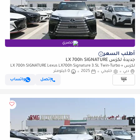
حصري
أطلب السعر
جديدة لكزس LX 700h SIGNATURE
لكزس LX 700h SIGNATURE Lexus LX700h Signature 3.5L Twin-Turbo +
دبي
خليجي
2025
0 كيلومتر
Hybrid V6, Model 2025, Color Green inside Red
إتصل
واتساب