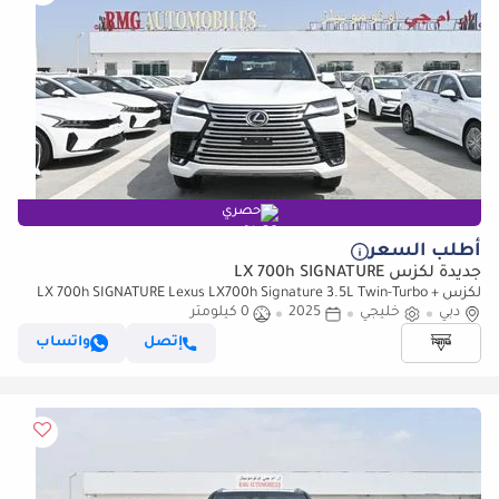
حصري
أطلب السعر
جديدة لكزس LX 700h SIGNATURE
لكزس LX 700h SIGNATURE Lexus LX700h Signature 3.5L Twin-Turbo +
دبي
خليجي
Hybrid V6, Petrol, Model 2025
2025
0 كيلومتر
إتصل
واتساب