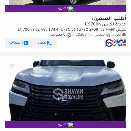
حصري
أطلب السعر
جديدة لكزس LX 700h
لكزس LX 700h 3.5L HEV TWIN TURBO V6 TURBO SPORT 7S MARK
دبي
خليجي
2026
LEVINSON | AUTO PARKING, 2026MY
0 كيلومتر
إتصل
واتساب
حصري