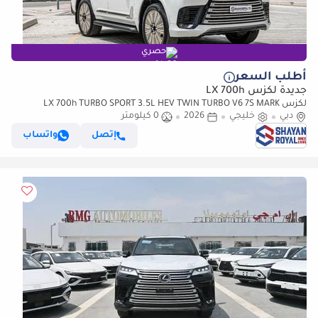
حصري
أطلب السعر
جديدة لكزس LX 700h
لكزس LX 700h TURBO SPORT 3.5L HEV TWIN TURBO V6 7S MARK
دبي
خليجي
2026
LEVINSON | AUTO PARKING, 2026MY
0 كيلومتر
إتصل
واتساب