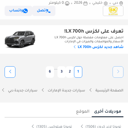
دبي
خليجي
2026
0 كيلومتر
SUNRROF | LETAHER WITH PWR SEATS (CODE # LX7S1)
إتصل
واتساب
تعرف على لكزس LX 700h!
احصل على معلومات مفصلة حول لكزس LX 700h
الأسعار والمواصفات والميزات في الإمارات
شاهد جديد لكزس LX 700h
...
6
3
2
1
الصفحة الرئيسية
سيارات جديدة الإمارات
سيارات جديدة دبي
موديلات أخرى
الموقع
تويوتا لاند كروزر (1506)
تويوتا هيلوكس (1305)