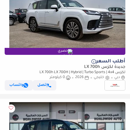
حصري
أطلب السعر
جديدة لكزس LX 700h
لكزس LX 700h LX 700H | Hybrid | Turbo Sports | 4x4
دبي
خليجي
2026
0 كيلومتر
إتصل
واتساب