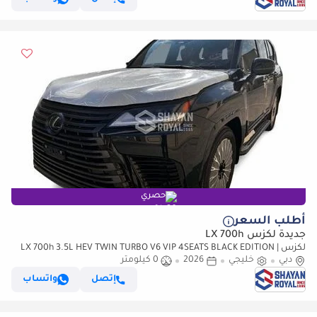
حصري
أطلب السعر
جديدة لكزس LX 700h
لكزس LX 700h 3.5L HEV TWIN TURBO V6 VIP 4SEATS BLACK EDITION |
دبي
خليجي
2026
AUTO PARKING | AT 4WD 2026MY
0 كيلومتر
إتصل
واتساب