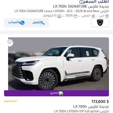
أطلب السعر
جديدة لكزس LX 700h SIGNATURE
لكزس LX 700h SIGNATURE Lexus LX700h - GCC - 2026 Brand New
دبي
(Export)
خليجي
2026
0 كيلومتر
إتصل
واتساب
حصري
البريميوم
$ 172,600
جديدة لكزس LX 700h
لكزس LX 700h LX700H VIP full option