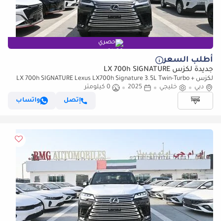
حصري
أطلب السعر
جديدة لكزس LX 700h SIGNATURE
لكزس LX 700h SIGNATURE Lexus LX700h Signature 3.5L Twin-Turbo +
دبي
خليجي
2025
0 كيلومتر
Hybrid V6, Model 2025, Color Green inside Tan
إتصل
واتساب