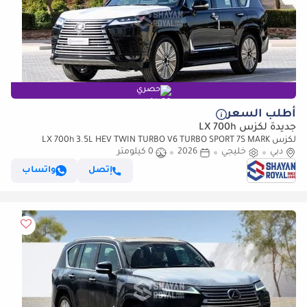
حصري
أطلب السعر
جديدة لكزس LX 700h
لكزس LX 700h 3.5L HEV TWIN TURBO V6 TURBO SPORT 7S MARK
دبي
خليجي
2026
LEVINSON | AUTO PARKING, 2026MY
0 كيلومتر
إتصل
واتساب