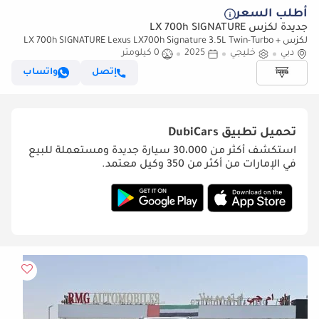
أطلب السعر
جديدة لكزس LX 700h SIGNATURE
لكزس LX 700h SIGNATURE Lexus LX700h Signature 3.5L Twin-Turbo +
دبي
خليجي
Hybrid V6, Petrol Model 2025
2025
0 كيلومتر
إتصل
واتساب
تحميل تطبيق
DubiCars
استكشف أكثر من 30،000 سيارة جديدة ومستعملة للبيع
في الإمارات من أكثر من 350 وكيل معتمد.