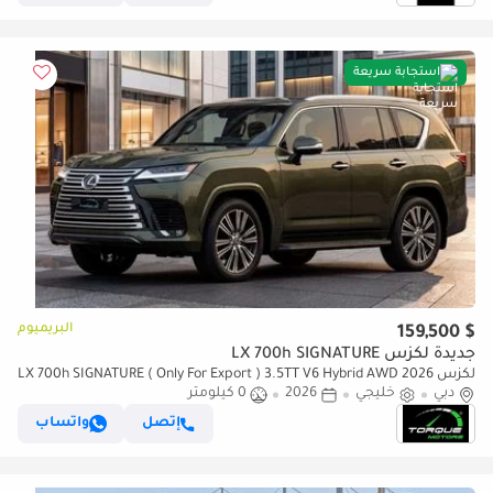
استجابة سريعة
البريميوم
$ 159,500
جديدة لكزس LX 700h SIGNATURE
لكزس LX 700h SIGNATURE ( Only For Export ) 3.5TT V6 Hybrid AWD 2026
دبي
GCC BRAND NEW
خليجي
2026
0 كيلومتر
إتصل
واتساب