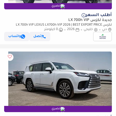
حصري
أطلب السعر
جديدة لكزس LX 700h VIP
لكزس LX 700h VIP LEXUS LX700h VIP 2026 | BEST EXPORT PRICE
دبي
(للتصدير فقط)
خليجي
2026
0 كيلومتر
إتصل
واتساب
حصري