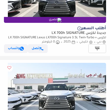
حصري
أطلب السعر
جديدة لكزس LX 700h SIGNATURE
لكزس LX 700h SIGNATURE Lexus LX700h Signature 3.5L Twin-Turbo +
دبي
خليجي
2025
0 كيلومتر
Hybrid V6, Model 2025, Color Green inside Tan
إتصل
واتساب