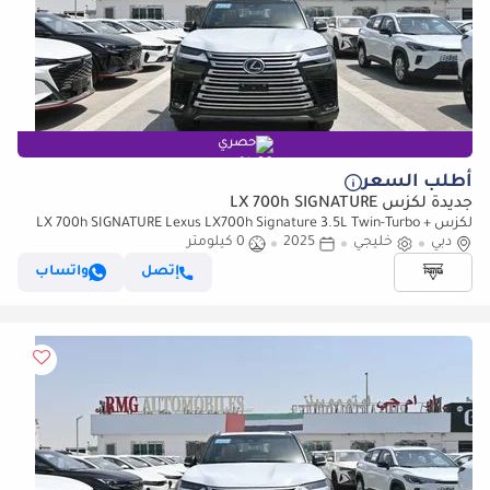
حصري
أطلب السعر
جديدة لكزس LX 700h SIGNATURE
لكزس LX 700h SIGNATURE Lexus LX700h Signature 3.5L Twin-Turbo +
دبي
خليجي
2025
0 كيلومتر
Hybrid V6, Model 2025, Color Green inside Red
إتصل
واتساب