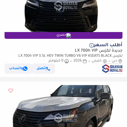
حصري
أطلب السعر
جديدة لكزس LX 700h VIP
لكزس LX 700h VIP 3.5L HEV TWIN TURBO V6 VIP 4SEATS BLACK
دبي
خليجي
2026
0 كيلومتر
EDITION | AUTO PARKING | AT 4WD 2026MY
إتصل
واتساب