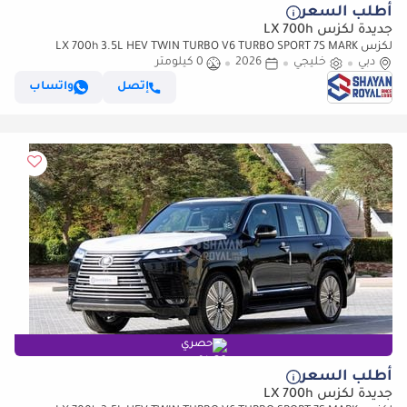
أطلب السعر
جديدة لكزس LX 700h
لكزس LX 700h 3.5L HEV TWIN TURBO V6 TURBO SPORT 7S MARK
دبي
خليجي
2026
LEVINSON | AUTO PARKING, 2026MY
0 كيلومتر
إتصل
واتساب
حصري
أطلب السعر
جديدة لكزس LX 700h