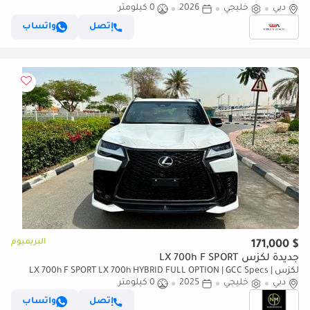
دبي
خليجي
2026
0 كيلومتر
إتصل
واتساب
البريميوم
$ 171,000
جديدة لكزس LX 700h F SPORT
لكزس LX 700h F SPORT LX 700h HYBRID FULL OPTION | GCC Specs |
دبي
خليجي
Brand Hybrid Luxury
2025
0 كيلومتر
إتصل
واتساب