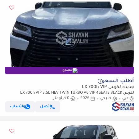
حصري
أطلب السعر
جديدة لكزس LX 700h VIP
لكزس LX 700h VIP 3.5L HEV TWIN TURBO V6 VIP 4SEATS BLACK
دبي
خليجي
2026
0 كيلومتر
EDITION | AUTO PARKING | AT 4WD 2026MY
إتصل
واتساب