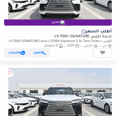
حصري
أطلب السعر
جديدة لكزس LX 700h SIGNATURE
لكزس LX 700h SIGNATURE Lexus LX700h Signature 3.5L Twin-Turbo +
دبي
خليجي
Hybrid V6, Petrol, Model 2025
2025
0 كيلومتر
إتصل
واتساب