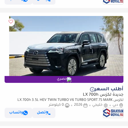
حصري
أطلب السعر
جديدة لكزس LX 700h
لكزس LX 700h 3.5L HEV TWIN TURBO V6 TURBO SPORT 7S MARK
دبي
خليجي
2026
LEVINSON | AUTO PARKING, 2026MY
0 كيلومتر
إتصل
واتساب