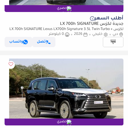
حصري
أطلب السعر
جديدة لكزس LX 700h SIGNATURE
لكزس LX 700h SIGNATURE Lexus LX700h Signature 3.5L Twin-Turbo +
دبي
خليجي
2026
0 كيلومتر
Hybrid V6, Model 2026, Color Black inside Red
إتصل
واتساب
حصري