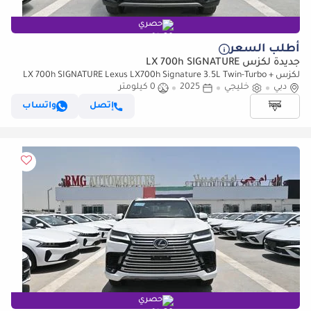
حصري
أطلب السعر
جديدة لكزس LX 700h SIGNATURE
لكزس LX 700h SIGNATURE Lexus LX700h Signature 3.5L Twin-Turbo +
دبي
خليجي
Hybrid V6, Petrol, Model 2025
2025
0 كيلومتر
إتصل
واتساب
حصري