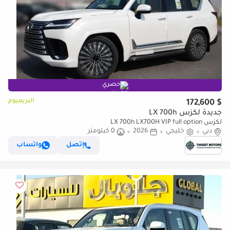
حصري
البريميوم
$ 172,600
جديدة لكزس LX 700h
لكزس LX 700h LX700H VIP full option
دبي
خليجي
2026
0 كيلومتر
إتصل
واتساب