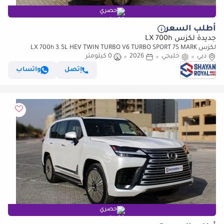
حصري
أطلب السعر
جديدة لكزس LX 700h
لكزس LX 700h 3.5L HEV TWIN TURBO V6 TURBO SPORT 7S MARK
دبي
خليجي
2026
LEVINSON | AUTO PARKING, 2026MY
0 كيلومتر
إتصل
واتساب
حصري