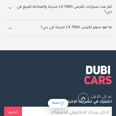
كم عدد سيارات لكزس LX 700h جديدة والمتاحة للبيع في
دبي؟
165 سيارة لكزس LX 700h جديدة متوفرة للبيع في دبي.
ما هو سعر لكزس LX 700h جديدة في دبي؟
يبدأ سعر سيارة لكزس LX 700h جديدة في دبي
577,999.
عد إلى الأعلى
اشترك في نشراتنا الإخبارية
حفظ
انضم