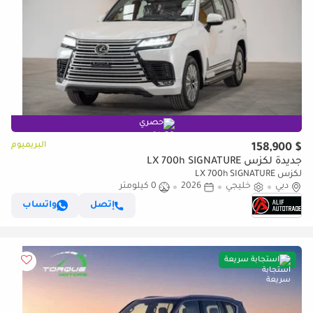
حصري
البريميوم
$ 158,900
جديدة لكزس LX 700h SIGNATURE
لكزس LX 700h SIGNATURE
دبي
خليجي
2026
0 كيلومتر
إتصل
واتساب
استجابة سريعة