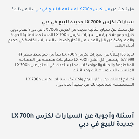
هل تبحث عن
من لكزس LX 700h مستعملة للبيع في دبي
بدلاً من ذلك؟
سيارات لكزس LX 700h جديدة للبيع في دبي
هل تبحث عن سيارة مثالية جديدة من لكزس LX 700h في دبي؟ تقدم دوبي
كارز مجموعة كبيرة من سيارات لكزس LX 700h المستعملة عالية الجودة
والمعروضة من قبل العديد من التجار وأصحاب السيارات الخاصة في جميع
أنحاء البلاد.
لدينا 165 إعلانًا عن سيارات لكزس LX 700h تبدأ من متوسط سعر
577,999. يتضمن كل إعلان LX 700h معلومات مفصلة عن المسافة
المقطوعة والحالة والمواصفات، مما يساعدك في العثور على LX 700h
المناسب لأسلوب حياتك وميزانيتك.
تصفح إعلانات دوبي كارز اليوم واكتشف سيارات لكزس LX 700h
المستعملة المناسبة لك في جميع أنحاء دبي.
أسئلة وأجوبة عن السيارات لكزس LX 700h
جديدة للبيع في دبي