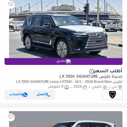
حصري
أطلب السعر
جديدة لكزس LX 700h SIGNATURE
لكزس LX 700h SIGNATURE Lexus LX700h - GCC - 2026 Brand New
دبي
(Export)
خليجي
2026
0 كيلومتر
إتصل
واتساب