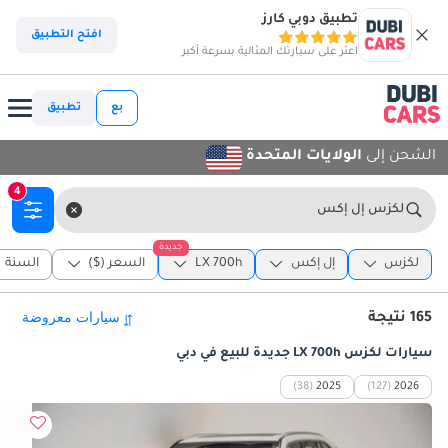
تطبيق دوبي كارز
افتح التطبيق
اعثر على سيارتك المثالية بسرعة أكبر
بع
تطبيق
الشحن إلى
الولايات المتحدة
4
لكزس إل إكس
جديدة
لكزس
إل إكس
LX 700h
السعر ($)
السنة
165 نتيجة
سيارات لكزس LX 700h جديدة للبيع في دبي
(38)
2025
(127)
2026