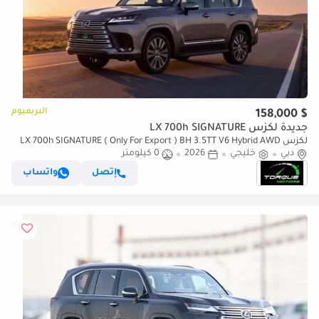
البريميوم
$ 158,000
جديدة لكزس LX 700h SIGNATURE
لكزس LX 700h SIGNATURE ( Only For Export ) BH 3.5TT V6 Hybrid AWD
دبي
خليجي
GCC 2026 BRAND NEW
2026
0 كيلومتر
إتصل
واتساب