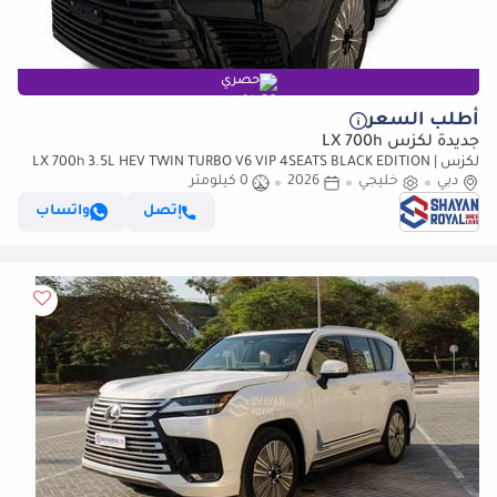
حصري
أطلب السعر
جديدة لكزس LX 700h
لكزس LX 700h 3.5L HEV TWIN TURBO V6 VIP 4SEATS BLACK EDITION |
دبي
خليجي
2026
AUTO PARKING | AT 4WD 2026MY
0 كيلومتر
إتصل
واتساب