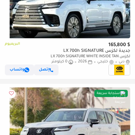
البريميوم
$ 165,800
جديدة لكزس LX 700h SIGNATURE
لكزس LX 700h SIGNATURE WHITE INSIDE TAN
دبي
خليجي
2026
0 كيلومتر
إتصل
واتساب
استجابة سريعة