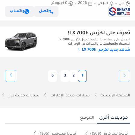
دبي
خليجي
2026
LEVINSON | AUTO PARKING, 2026MY
0 كيلومتر
إتصل
واتساب
تعرف على لكزس LX 700h!
احصل على معلومات مفصلة حول لكزس LX 700h
الأسعار والمواصفات والميزات في الإمارات
شاهد جديد لكزس LX 700h
...
6
3
2
1
الصفحة الرئيسية
سيارات جديدة الإمارات
سيارات جديدة دبي
موديلات أخرى
الموقع
تويوتا لاند كروزر (1509)
تويوتا هيلوكس (1305)