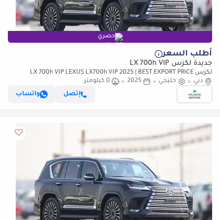
حصري
أطلب السعر
جديدة لكزس LX 700h VIP
لكزس LX 700h VIP LEXUS LX700h VIP 2025 | BEST EXPORT PRICE
دبي
(للتصدير فقط)
خليجي
2025
0 كيلومتر
إتصل
واتساب