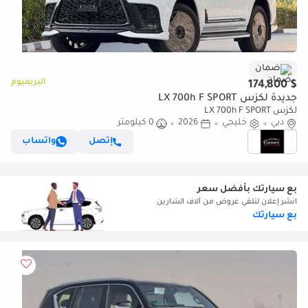
ضمان
البريميوم
$ 174,800
جديدة لكزس LX 700h F SPORT
لكزس LX 700h F SPORT
دبي
خليجي
2026
0 كيلومتر
إتصل
واتساب
بع سيارتك بأفضل سعر
انشر إعلان لتلقي عروض من آلاف الشارين
بع سيارتك