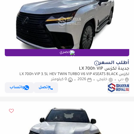
حصري
أطلب السعر
جديدة لكزس LX 700h VIP
لكزس LX 700h VIP 3.5L HEV TWIN TURBO V6 VIP 4SEATS BLACK
دبي
خليجي
2026
0 كيلومتر
EDITION | AUTO PARKING | AT 4WD 2026MY
إتصل
واتساب