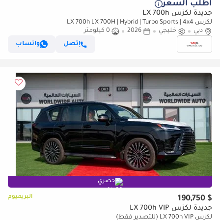
أطلب السعر
جديدة لكزس LX 700h
لكزس LX 700h LX 700H | Hybrid | Turbo Sports | 4x4
دبي
خليجي
2026
0 كيلومتر
إتصل
واتساب
حصري
البريميوم
$ 190,750
جديدة لكزس LX 700h VIP
لكزس LX 700h VIP (للتصدير فقط)