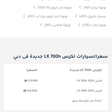
تويوتا برادو (767)
تويوتا لاند كروزر 70 (553)
نيسان باترول (431)
تويوتا لاند كروزر بيك آب (431)
تويوتا راف ٤ (376)
تويوتا هاياس (367)
سعرالسيارات لكزس LX 700h جديدة فى دبي
لكزس LX 700h جديدة
السعر*
لكزس LX 700h 2026
579,999
لكزس LX 700h 2025
522,000
*ابتداءً من متوسط سعر