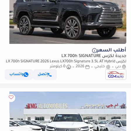
أطلب السعر
جديدة لكزس LX 700h SIGNATURE
لكزس LX 700h SIGNATURE 2026 Lexus LX700h Signature 3.5L AT Hybrid
دبي
خليجي
2026
07 Seaters With auto parking (Black)
0 كيلومتر
إتصل
واتساب