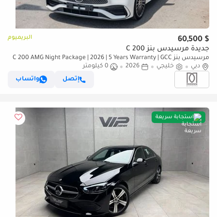
البريميوم
$ 60,500
جديدة مرسيدس بنز C 200
مرسيدس بنز C 200 AMG Night Package | 2026 | 5 Years Warranty | GCC
دبي
خليجي
Specs For Local Registration +10%
2026
0 كيلومتر
إتصل
واتساب
استجابة سريعة