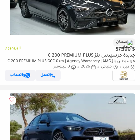
ضمان
البريميوم
$ 57,300
جديدة مرسيدس بنز C 200 PREMIUM PLUS
مرسيدس بنز C 200 PREMIUM PLUS GCC 0km | Agency Warranrty | AMG
دبي
Package
خليجي
2026
0 كيلومتر
إتصل
واتساب