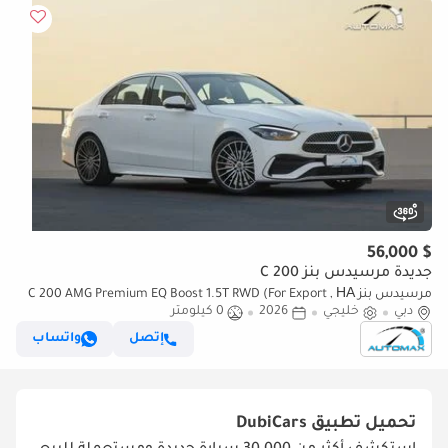
$ 56,000
جديدة مرسيدس بنز C 200
مرسيدس بنز C 200 AMG Premium EQ Boost 1.5T RWD (For Export , НА
دبي
خليجي
2026
0 كيلومتر
ЭКСПОРТ) GCC 2026 Без пробега
إتصل
واتساب
تحميل تطبيق
DubiCars