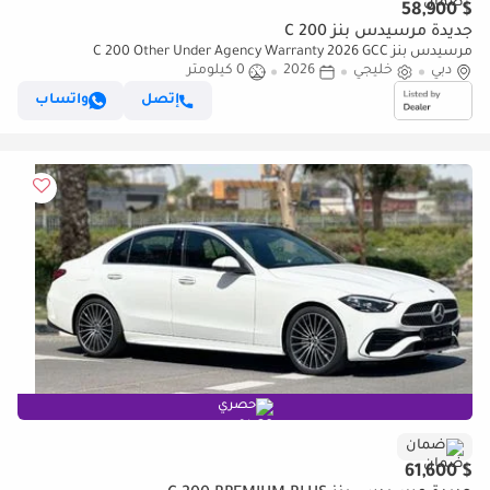
$ 58,900
جديدة مرسيدس بنز C 200
مرسيدس بنز C 200 Other Under Agency Warranty 2026 GCC
دبي
خليجي
2026
0 كيلومتر
إتصل
واتساب
حصري
ضمان
$ 61,600