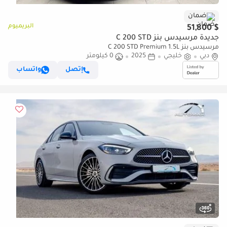
ضمان
البريميوم
$ 51,800
جديدة مرسيدس بنز C 200 STD
مرسيدس بنز C 200 STD Premium 1.5L
دبي
خليجي
2025
0 كيلومتر
إتصل
واتساب