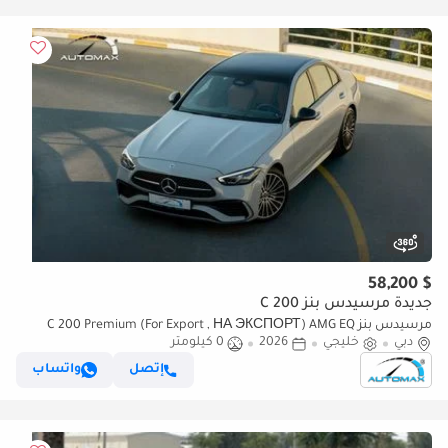
$ 58,200
جديدة مرسيدس بنز C 200
مرسيدس بنز C 200 Premium (For Export , НА ЭКСПОРТ) AMG EQ
دبي
خليجي
2026
0 كيلومتر
Boost 1.5L RWD 2026 GCC Без пробега
إتصل
واتساب