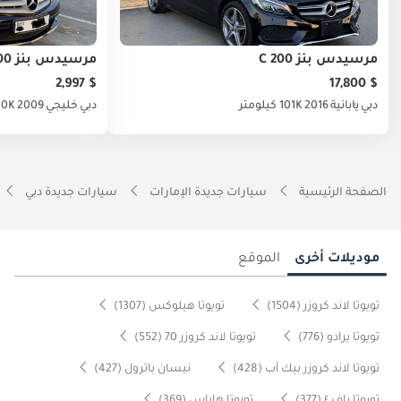
مرسيدس بنز C 200
مرسيدس بنز C 200
$ 2,997
$ 17,800
دبي
يابانية
2016
101K كيلومتر
دبي
خليجي
2009
210K كيل
الصفحة الرئيسية
سيارات جديدة الإمارات
سيارات جديدة دبي
موديلات أخرى
الموقع
تويوتا لاند كروزر (1504)
تويوتا هيلوكس (1307)
تويوتا برادو (776)
تويوتا لاند كروزر 70 (552)
تويوتا لاند كروزر بيك آب (428)
نيسان باترول (427)