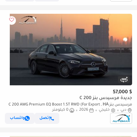
$ 57,000
جديدة مرسيدس بنز C 200
مرسيدس بنز C 200 AMG Premium EQ Boost 1.5T RWD (For Export , НА
دبي
خليجي
2026
0 كيلومتر
ЭКСПОРТ) GCC 2026 Без пробега
إتصل
واتساب