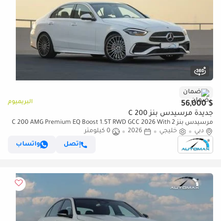
ضمان
البريميوم
$ 56,000
جديدة مرسيدس بنز C 200
مرسيدس بنز C 200 AMG Premium EQ Boost 1.5T RWD GCC 2026 With 2
دبي
خليجي
2026
0 كيلومتر
Years Warranty Unlimited Mileage @Official Dealer
إتصل
واتساب