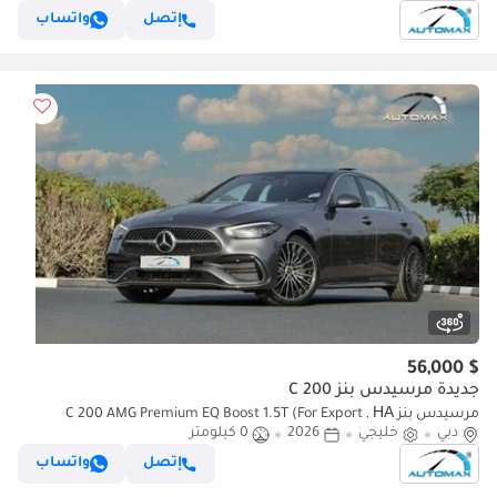
إتصل
واتساب
$ 56,000
جديدة مرسيدس بنز C 200
مرسيدس بنز C 200 AMG Premium EQ Boost 1.5T (For Export , НА
دبي
خليجي
2026
0 كيلومتر
ЭКСПОРТ) 2026 GCC Без пробега
إتصل
واتساب