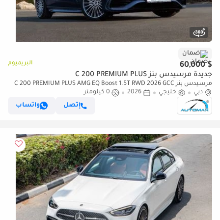
ضمان
البريميوم
$ 60,000
جديدة مرسيدس بنز C 200 PREMIUM PLUS
مرسيدس بنز C 200 PREMIUM PLUS AMG EQ Boost 1.5T RWD 2026 GCC
دبي
خليجي
2026
0 كيلومتر
With 2 Years Warranty Unlimited Mileage @Official Dealer
إتصل
واتساب