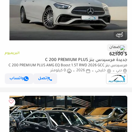
ضمان
البريميوم
$ 62,100
جديدة مرسيدس بنز C 200 PREMIUM PLUS
مرسيدس بنز C 200 PREMIUM PLUS AMG EQ Boost 1.5T RWD 2026 GCC
دبي
خليجي
2026
0 كيلومتر
With 2 Years Warranty Unlimited Mileage @Official Dealer
إتصل
واتساب