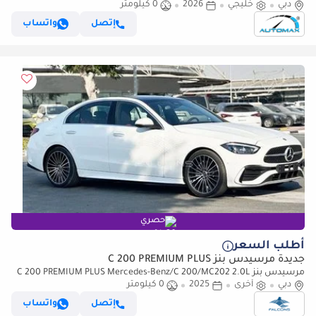
دبي
خليجي
2026
0 كيلومتر
Unlimited Mileage Warranty @Official Dealer
إتصل
واتساب
حصري
أطلب السعر
جديدة مرسيدس بنز C 200 PREMIUM PLUS
مرسيدس بنز C 200 PREMIUM PLUS Mercedes-Benz/C 200/MC202 2.0L
دبي
Petrol AT
أخرى
2025
0 كيلومتر
إتصل
واتساب