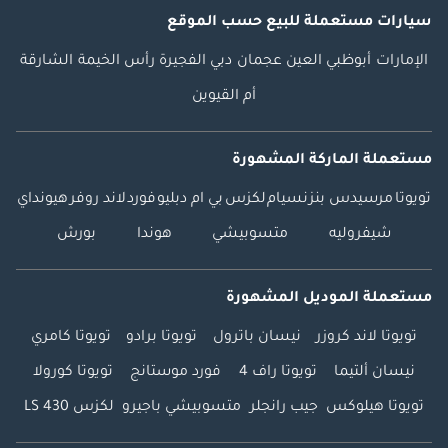
سيارات مستعملة
للبيع
حسب الموقع
الإمارات
أبوظبي
العين
عجمان
دبي
الفجيرة
رأس الخيمة
الشارقة
أم القيوين
مستعملة الماركة المشهورة
تويوتا
مرسيدس بنز
نسيام
لكزس
بي ام دبليو
فورد
لاند روفر
هيونداي
شيفروليه
متسوبيشي
هوندا
بورش
مستعملة الموديل المشهورة
تويوتا لاند كروزر
نيسان باترول
تويوتا برادو
تويوتا كامري
نيسان ألتيما
تويوتا راف 4
فورد موستانج
تويوتا كورولا
تويوتا هيلوكس
جيب رانجلر
متسوبيشي باجيرو
لكزس LS 430