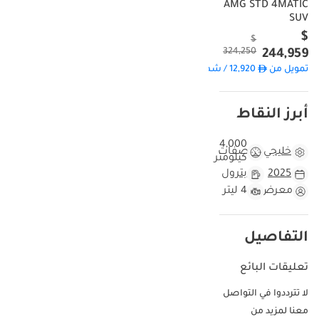
AMG STD 4MATIC
المعيار الذهبي لسيارات الدفع الرباعي الفاخرة في المنطقة، فهي توفر
SUV
مستوىً من الفخامة والقدرة على الطرق الوعرة لا يُضاهى من قبل
$
$
منافسيها من رينج روفر أو بي إم دبليو. بالنسبة للمشترين في دول مجلس
324,250
244,959
التعاون الخليجي، تكمن الميزة الرئيسية في المواصفات الإقليمية
تمويل من
12,920
/ شهر
المعتمدة، مما يضمن تحسين أنظمة التبريد ونظام الدفع لمواجهة حرارة
الصيف الشديدة. كما يمكن للمالكين الاستفادة من الدعم الكامل لشبكات
الخدمة المعتمدة في جميع الإمارات السبع ومنطقة الخليج العربي. تُعد
أبرز النقاط
هذه السيارة خيارًا مثاليًا لمن يرغب في استلام أحدث موديل فورًا دون
الحاجة إلى الانتظار في قوائم الانتظار المعتادة لدى الوكالات المحلية.
4,000
خليجي
مواصفات
كيلومتر
مقارنة هذه السيارة بسيارات مرسيدس G63 AMG الأخرى
2025
بترول
موديل 2025
معرض
4 ليتر
بمسافة مقطوعة لا تتجاوز 4000 كيلومتر، تُعتبر هذه السيارة في مرحلة
التليين، مما يمنحها ميزة كبيرة في كفاءة استهلاك الوقود مقارنةً بالمعدل
المعتاد في سوق دول مجلس التعاون الخليجي، والذي يتراوح بين 20000
التفاصيل
و25000 كيلومتر. في حين أن العديد من طرازات 2025 بدأت للتو بالظهور
في سوق السيارات المستعملة، توفر هذه السيارة متعة امتلاك سيارة
تعليقات البائع
بحالة ممتازة دون الحاجة إلى إجراءات التسجيل المعقدة. يُعد اللون الأزرق
لا تترددوا في التواصل
الخارجي خيارًا استراتيجيًا للغاية في المنطقة؛ فهو يمنح السيارة مظهرًا
معنا لمزيد من
مميزًا وفخمًا يبرز بين السيارات البيضاء والسوداء المنتشرة في دبي، كما