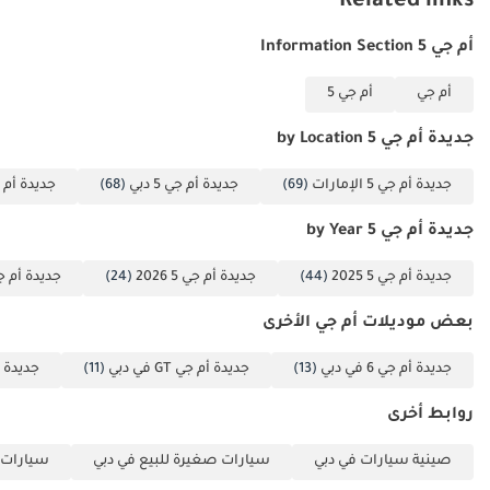
Related links
الخلاصة
أم جي 5 Information Section
بالنسبة للباحث عن تجربة قيادة عملية لعام 2025 بأقل تكاليف تشغيل
ممكنة، تُعدّ هذه السيدان ذات ناقل الحركة اليدوي فرصة لا تُفوّت. إنها خيار
أم جي
أم جي 5
موثوق واقتصادي في استهلاك الوقود، كما أنها تحافظ على قيمتها عند
إعادة البيع، ما يجعلها خيارًا مثاليًا لكل من يحتاج إلى سيارة يومية يُعتمد
جديدة أم جي 5 by Location
عليها في دول مجلس التعاون الخليجي.
جديدة أم جي 5 الإمارات
(69)
جديدة أم جي 5 دبي
(68)
جديدة أم جي 5 
تم إنشاء هذه الإحصاءات بواسطة الذكاء الاصطناعي اعتماداً على بيانات
خبراء السوق. يُرجى دائماً فحص السيارة قبل الشراء.
جديدة أم جي 5 by Year
جديدة أم جي 5 2025
(44)
جديدة أم جي 5 2026
(24)
جديدة أم جي 5 4
بعض موديلات أم جي الأخرى
جديدة أم جي 6 في دبي
(13)
جديدة أم جي GT في دبي
(11)
جديدة أم جي 
روابط أخرى
صينية سيارات في دبي
سيارات صغيرة للبيع في دبي
سيارات ع