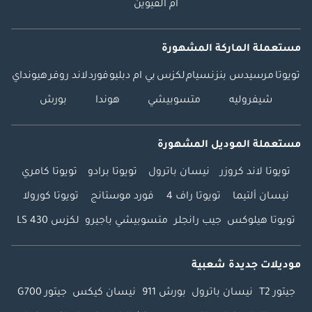
أم القيوين
مستعملة الماركة المشهورة
تويوتا
مرسيدس بنز
نسيام
لكزس
بي ام دبليو
فورد
لاند روفر
هيونداي
شيفروليه
متسوبيشي
هوندا
بورش
مستعملة الموديل المشهورة
تويوتا لاند كروزر
نيسان باترول
تويوتا برادو
تويوتا كامري
نيسان ألتيما
تويوتا راف 4
فورد موستانج
تويوتا كورولا
تويوتا هيلوكس
جيب رانجلر
متسوبيشي باجيرو
لكزس LS 430
موديلات جديدة شعبية
جيتور T2
نيسان باترول
بورش 911
نيسان كيكس
جيتور G700