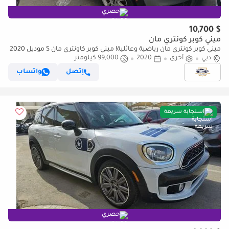
حصري
$ 10,700
ميني كوبر كونتري مان
ميني كوبر كونتري مان رياضية وعائلية! ميني كوبر كاونتري مان S موديل 2020
| فئة S الرياضية | 99,000 كم – بحالة ممتازة!
دبي
أخرى
2020
99,000 كيلومتر
إتصل
واتساب
استجابة سريعة
حصري