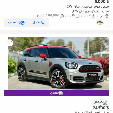
$ 9,000
ميني كوبر كونتري مان JCW
ميني كوبر كونتري مان JCW
دبي
أخرى
2018
84,804 كيلومتر
إتصل
واتساب
حصري
ضمان
$ 24,700