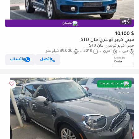
حصري
$ 10,100
ميني كوبر كونتري مان STD
ميني كوبر كونتري مان STD
دبي
أخرى
2018
39,000 كيلومتر
إتصل
واتساب
استجابة سريعة