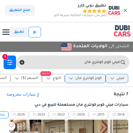
تطبيق دوبي كارز
افتح التطبيق
اعثر على سيارتك المثالية بسرعة أكبر
بع
تطبيق
الشحن إلى
الولايات المتحدة
3
ميني كوبر كونتري مان
جديدة
ميني
كوبر كونتري مان
النوع
السعر ($)
السن
7 نتيجة
سيارات ميني كوبر كونتري مان مستعملة للبيع في دبي
2018
(2)
2015
(1)
2020
(1)
2022
(1)
2023
(1)
2024
(1)
شاه