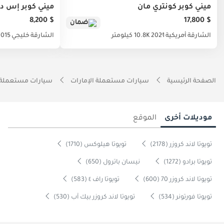
ميني كوبر كونتري مان
ميني كوبر إس د
$ 8,200
$ 17,800
ضمان
الشارقة
أمريكية
2021
10.8K كيلومتر
الشارقة
خليجي
2015
الصفحة الرئيسية
سيارات مستعملة الإمارات
سيارات مستعملة 
موديلات أخرى
الموقع
تويوتا لاند كروزر (2178)
تويوتا هيلوكس (1710)
تويوتا برادو (1272)
نيسان باترول (650)
تويوتا لاند كروزر 70 (600)
تويوتا راف ٤ (583)
تويوتا فورتونر (534)
تويوتا لاند كروزر بيك آب (530)