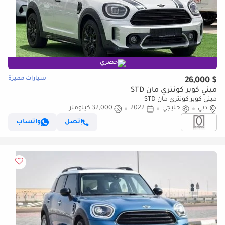
حصري
سيارات مميزة
$ 26,000
ميني كوبر كونتري مان STD
ميني كوبر كونتري مان STD
دبي
خليجي
2022
32,000 كيلومتر
إتصل
واتساب