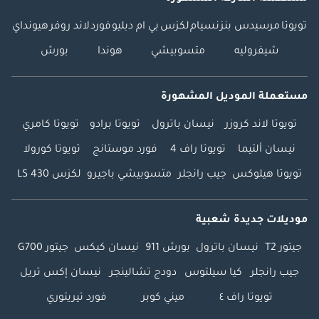
تويوتا
مرسيدس بنز
نسيام
لكزس
بي ام دبليو
فورد
لاند روفر
هيونداي
شيفروليه
متسوبيشي
هوندا
بورش
مستعملة الموديل المشهورة
تويوتا لاند كروزر
نيسان باترول
تويوتا برادو
تويوتا كامري
نيسان ألتيما
تويوتا راف 4
فورد موستانج
تويوتا كورولا
تويوتا هيلوكس
جيب رانجلر
متسوبيشي باجيرو
لكزس LS 430
موديلات جديدة شعبية
جيتور T2
نيسان باترول
بورش 911
نيسان كيكس
جيتور G700
جيب رانجلر
كيا سيلتوس
دودج تشالينجر
نيسان إكس تريل
تويوتا راف ٤
ميني كوبر
فورد تيريتوري