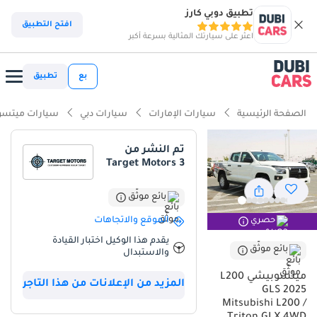
تطبيق دوبي كارز
ذكاء دوبي كارز
افتح التطبيق
اعثر على سيارتك المثالية بسرعة أكبر
ذكاء دوبيكارز
بع
تطبيق
أبرز المواصفات
الصفحة الرئيسية
سيارات الإمارات
سيارات دبي
سيارات ميتس
مؤهلة فعلياً للسير على الطرق الوعرة
تم النشر من
Target Motors 3
أقل نسبة انخفاض في القيمة في الفئة
تصنيف أمان 5 نجوم من NCAP
بائع موثّق
الموقع والاتجاهات
حصري
ملخص
يقدم هذا الوكيل اختبار القيادة
بائع موثّق
والاستبدال
تعتبر Mitsubishi L200 موديل 2025 في فئة GLS الخيار الأمثل لمن يبحث
عن شاحنة تجمع بين القوة والاعتمادية المطلقة في أسواق الخليج. بفضل
ميتسوبيشي L200
المزيد من الإعلانات من هذا التاجر
محركها سعة 2.4 L الذي يعمل بالديزل مع ناقل حركة يدوي، توفر هذه
GLS 2025
المركبة توازناً استثنائياً بين عزم الدوران اللازم للأعمال الشاقة وكفاءة
Mitsubishi L200 /
استهلاك الوقود التي يفضلها أصحاب المهام الطويلة. تأتي هذه النسخة