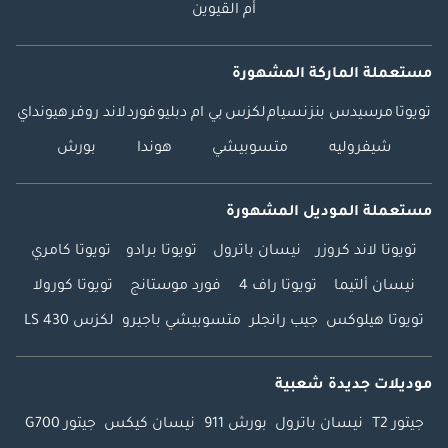
أم القيوين
مستعملة الماركة المشهورة
تويوتا
مرسيدس بنز
نسيام
لكزس
بي ام دبليو
فورد
لاند روفر
هيونداي
شيفروليه
متسوبيشي
هوندا
بورش
مستعملة الموديل المشهورة
تويوتا لاند كروزر
نيسان باترول
تويوتا برادو
تويوتا كامري
نيسان ألتيما
تويوتا راف 4
فورد موستانج
تويوتا كورولا
تويوتا هيلوكس
جيب رانجلر
متسوبيشي باجيرو
لكزس LS 430
موديلات جديدة شعبية
جيتور T2
نيسان باترول
بورش 911
نيسان كيكس
جيتور G700