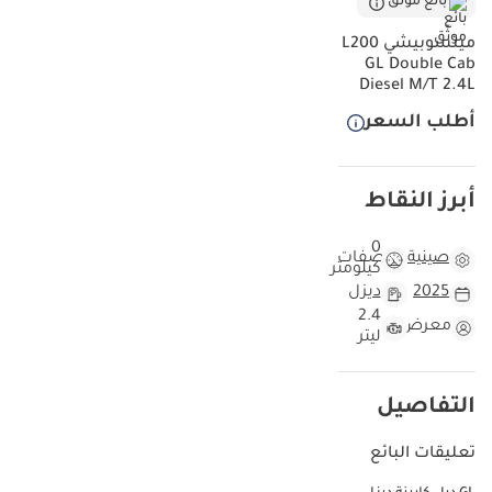
بائع موثّق
الإمارات العربية المتحدة والمملكة العربية السعودية الشديدة بكل
ميتسوبيشي L200
سهولة. يوفر ناقل الحركة اليدوي تحكمًا دقيقًا للسائق، وهو ما يُفضله عادةً
GL Double Cab
من يتعاملون مع الأحمال الثقيلة أو يتنقلون في المناطق الريفية. في
Diesel M/T 2.4L
منطقة تُعد فيها الموثوقية هي المعيار الأهم، يبرز هذا الطراز كاستثمار
ذكي وعالي الكفاءة للاستخدامات التجارية والشخصية على حد سواء. يُعد
أطلب السعر
عامل التكلفة مقابل الفائدة على المدى الطويل هو الاعتبار الأهم للمشتري
في دول مجلس التعاون الخليجي، وهو ما يظل الأفضل في فئة الشاحنات
الصغيرة متوسطة الحجم.
أبرز النقاط
مقارنة هذه السيارة بسيارات L200 الأخرى موديل 2025
0
صينية
مواصفات
كيلومتر
بينما تتجه معظم الوحدات الحديثة نحو الأنظمة الإلكترونية المعقدة، تركز
2025
ديزل
هذه النسخة اليدوية التي تعمل بالديزل على البساطة الميكانيكية وطول
2.4
العمر. في سوق دول مجلس التعاون الخليجي، حيث يصل متوسط
معرض
ليتر
المسافة المقطوعة سنويًا إلى 25,000 كيلومتر، يضمن لك امتلاك طراز
2025 الجديد كليًا بدء رحلة امتلاكك بأحدث التعزيزات الهيكلية وأنظمة
التبريد المُحسّنة. يُعد اللون الأبيض الخارجي الخيار الأكثر شيوعًا في
التفاصيل
المنطقة لأنه يعكس أشعة الشمس الصيفية القوية، مما يُحافظ على
برودة المقصورة ويُحافظ على جاذبيتها الجمالية لفترة أطول من الألوان
تعليقات البائع
الداكنة. تُمثل هذه المركبة فرصةً لامتلاك مركبة متعددة الاستخدامات
عالمية المستوى لم تُستخدم بعد، ولم تتعرض للغبار الكثيف أو التآكل