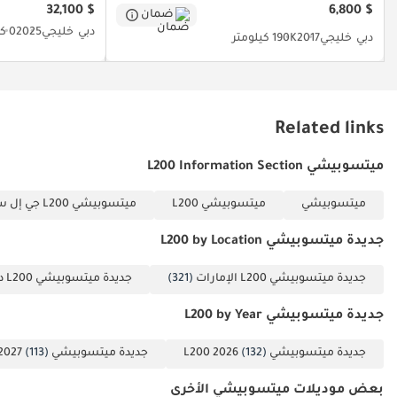
$ 32,100
$ 6,800
تُمثّل أحد أكثر القرارات المالية أمانًا في سوق السيارات المستعملة
ضمان
والجديدة تقريبًا.
دبي
خليجي
2025
0 كيلومتر
دبي
خليجي
2017
190K كيلومتر
تم إنشاء هذه الإحصاءات بواسطة الذكاء الاصطناعي اعتماداً على بيانات
خبراء السوق. يُرجى دائماً فحص السيارة قبل الشراء.
Related links
ميتسوبيشي L200 Information Section
ميتسوبيشي
ميتسوبيشي L200
ميتسوبيشي L200 جي إل سنجل كاب بترول 2.4L
جديدة ميتسوبيشي L200 by Location
جديدة ميتسوبيشي L200 الإمارات
(321)
جديدة ميتسوبيشي L200 دبي
جديدة ميتسوبيشي L200 by Year
جديدة ميتسوبيشي L200 2026
(132)
جديدة ميتسوبيشي L200 2027
(113)
بعض موديلات ميتسوبيشي الأخرى