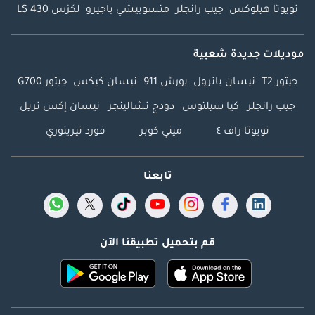
تويوتا هيلوكس
جيب رانجلر
متسوبيشي باجيرو
لكزس LS 430
موديلات جديدة شعبية
جيتور T2
نيسان باترول
بورش 911
نيسان كيكس
جيتور G700
جيب رانجلر
كيا سيلتوس
دودج تشالينجر
نيسان إكس تريل
تويوتا راف ٤
ميني كوبر
فورد تيريتوري
تابعنا
قم بتحميل تطبيقنا الآن