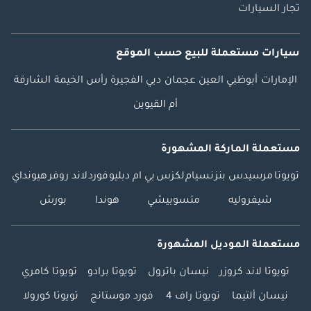
تجار السيارات
سيارات مستعملة
للبيع
حسب الموقع
الإمارات
أبوظبي
العين
عجمان
دبي
الفجيرة
رأس الخيمة
الشارقة
أم القيوين
مستعملة الماركة المشهورة
تويوتا
مرسيدس بنز
نسيام
لكزس
بي ام دبليو
فورد
لاند روفر
هيونداي
شيفروليه
متسوبيشي
هوندا
بورش
مستعملة الموديل المشهورة
تويوتا لاند كروزر
نيسان باترول
تويوتا برادو
تويوتا كامري
نيسان ألتيما
تويوتا راف 4
فورد موستانج
تويوتا كورولا