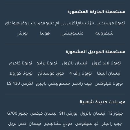
مستعملة الماركة المشهورة
تويوتا
مرسيدس بنز
نسيام
لكزس
بي ام دبليو
فورد
لاند روفر
هيونداي
شيفروليه
متسوبيشي
هوندا
بورش
مستعملة الموديل المشهورة
تويوتا لاند كروزر
نيسان باترول
تويوتا برادو
تويوتا كامري
نيسان ألتيما
تويوتا راف 4
فورد موستانج
تويوتا كورولا
تويوتا هيلوكس
جيب رانجلر
متسوبيشي باجيرو
لكزس LS 430
موديلات جديدة شعبية
جيتور T2
نيسان باترول
بورش 911
نيسان كيكس
جيتور G700
جيب رانجلر
كيا سيلتوس
دودج تشالينجر
نيسان إكس تريل