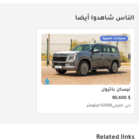
الخلاصة
هذه السيارة هي الخيار الذهبي لكل من يبحث عن وسيلة نقل عملية بجودة
الناس شاهدوا أيضا
2025 واعتمادية Nissan المشهورة في الخليج، فهي تجمع بين الاقتصاد
الفائق في الوقود والراحة التقنية التي توفرها فئة SV. إنها فرصة نادرة
لامتلاك سيارة بمواصفات خليجية تضمن لك أقل تكاليف تشغيل وأعلى
سيارات مميزة
قيمة عند إعادة البيع في المستقبل.
تم إنشاء هذه الإحصاءات بواسطة الذكاء الاصطناعي اعتماداً على بيانات
خبراء السوق. يُرجى دائماً فحص السيارة قبل الشراء.
نيسان باترول
$ 90,400
دبي
خليجي
2026
0 كيلومتر
Related links