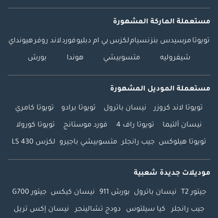
مستعملة الماركة المشهورة
تويوتا
مرسيدس بنز
نسيام
لكزس
بي ام دبليو
فورد
لاند روفر
هيونداي
شيفروليه
متسوبيشي
هوندا
بورش
مستعملة الموديل المشهورة
تويوتا لاند كروزر
نيسان باترول
تويوتا برادو
تويوتا كامري
نيسان ألتيما
تويوتا راف 4
فورد موستانج
تويوتا كورولا
تويوتا هيلوكس
جيب رانجلر
متسوبيشي باجيرو
لكزس LS 430
موديلات جديدة شعبية
جيتور T2
نيسان باترول
بورش 911
نيسان كيكس
جيتور G700
جيب رانجلر
كيا سيلتوس
دودج تشالينجر
نيسان إكس تريل