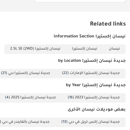
الخلاصة
تُعدّ هذه النسخة البلاتينية لعام 2025 الخيار الأمثل للعائلات التي تبحث عن
تجربة قيادة سيارة جديدة تتميز بفخامة استثنائية تفوق السيارات المتوفرة
Related links
في السوق المحلي. فهي تجمع بين الموثوقية اليابانية الأسطورية والميزات
المتطورة، مما يجعلها استثمارًا آمنًا وذكيًا وذا قيمة عالية على المدى
نيسان إكستيرا Information Section
الطويل.
نيسان
نيسان إكستيرا
نيسان إكستيرا 2.5L SE (2WD)
تم إنشاء هذه الإحصاءات بواسطة الذكاء الاصطناعي اعتماداً على بيانات
خبراء السوق. يُرجى دائماً فحص السيارة قبل الشراء.
جديدة نيسان إكستيرا by Location
جديدة نيسان إكستيرا الإمارات
(22)
جديدة نيسان إكستيرا دبي
(21)
جديدة نيسان إكستيرا by Year
جديدة نيسان إكستيرا 2023
(16)
جديدة نيسان إكستيرا 2025
(4)
بعض موديلات نيسان الأخرى
جديدة نيسان إكس تريل في دبي
(13)
جديدة نيسان باثفايندر في دبي
(4)