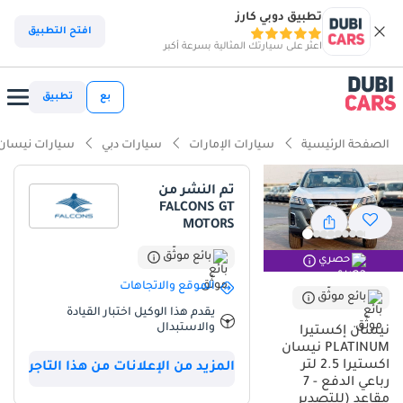
تطبيق دوبي كارز
ذكاء دوبي كارز
افتح التطبيق
اعثر على سيارتك المثالية بسرعة أكبر
ذكاء دوبيكارز
بع
تطبيق
أبرز المواصفات
الصفحة الرئيسية
سيارات الإمارات
سيارات دبي
سيارات نيسان
مصمم خصيصًا للطرق الوعرة
تم النشر من
FALCONS GT
سعة 7 مقاعد أو أكثر مع مقاعد الكابتن
MOTORS
أقل معدل استهلاك في فئته
بائع موثّق
حصري
الموقع والاتجاهات
ملخص
بائع موثّق
يقدم هذا الوكيل اختبار القيادة
تُتيح هذه السيارة الرياضية متعددة الاستخدامات موديل 2025 فرصةً نادرةً
والاستبدال
نيسان إكستيرا
لامتلاك سيارة من أحدث طرازات العام بمواصفات مميزة قلّما تجدها في
PLATINUM نيسان
السوق الإقليمية. وباعتبارها فئة بلاتينيوم، فهي تتميز بتصميم داخلي
اكستيرا 2.5 لتر
المزيد من الإعلانات من هذا التاجر
وخارجي أكثر فخامةً من الفئات القياسية، مما يجعلها خيارًا عمليًا ومتعدد
رباعي الدفع - 7
مقاعد (للتصدير
الاستخدامات للعائلة. ولأنها سيارة جديدة في السوق، فإن استخدامها