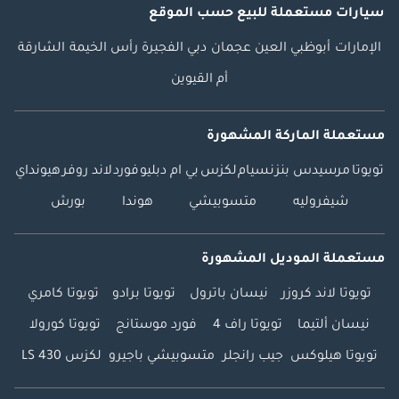
سيارات مستعملة
للبيع
حسب الموقع
الإمارات
أبوظبي
العين
عجمان
دبي
الفجيرة
رأس الخيمة
الشارقة
أم القيوين
مستعملة الماركة المشهورة
تويوتا
مرسيدس بنز
نسيام
لكزس
بي ام دبليو
فورد
لاند روفر
هيونداي
شيفروليه
متسوبيشي
هوندا
بورش
مستعملة الموديل المشهورة
تويوتا لاند كروزر
نيسان باترول
تويوتا برادو
تويوتا كامري
نيسان ألتيما
تويوتا راف 4
فورد موستانج
تويوتا كورولا
تويوتا هيلوكس
جيب رانجلر
متسوبيشي باجيرو
لكزس LS 430