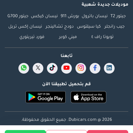
موديلات جديدة شعبية
جيتور T2
نيسان باترول
بورش 911
نيسان كيكس
جيتور G700
جيب رانجلر
كيا سيلتوس
دودج تشالينجر
نيسان إكس تريل
تويوتا راف ٤
ميني كوبر
فورد تيريتوري
تابعنا
قم بتحميل تطبيقنا الآن
Dubicars.com @ 2026. جميع الحقوق محفوظة.
العنوان: 2114 ، برج شذى ، المدينة الإعلامية ، دبي ، الإمارات