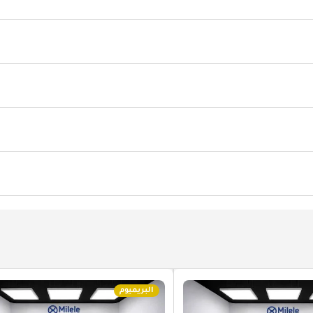
Power Mirrors
مكيّف
البريميوم