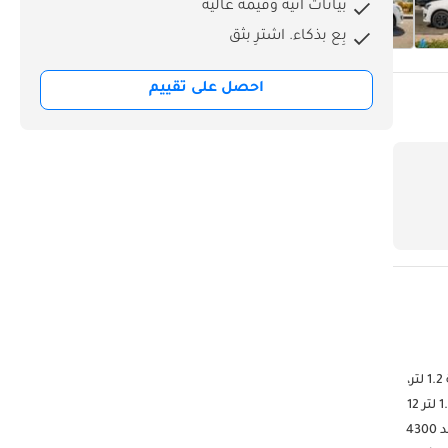
بيانات آنية وقيمة عالية
بِع بذكاء. اشترِ بثق
احصل على تقييم
تجمع سوزوكي ديزاير GLX موديل 2025 بين التصميم الأنيق وكفاءة النظام الهجين والراحة المتقدمة. تعمل بمحرك هجين خفيف SHVS ثلاثي الأسطوانات سعة 1.2 لتر،
مقترن بناقل حركة أوتوماتيكي CVT، مما يوفر أداءً سلسًا واقتصادًا ممتازًا في استهلاك الوقود وتجربة قيادة مميزة. ----------------- الأداء والمواصفات: المحرك: 1.2 لتر 12
فولت SHVS هجين خفيف ناقل الحركة: أوتوماتيكي (CVT) نظام الوقود: حقن متعدد النقاط القوة: 80.5 حصان عند 6000 دورة في الدقيقة العزم: 107 نيوتن متر عند 4300