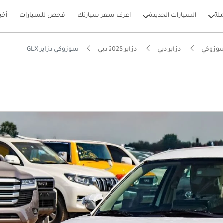
لة
السيارات الجديدة
اعرف سعر سيارتك
فحص للسيارات
أخب
وزوكي
دزاير دبي
دزاير 2025 دبي
سوزوكي دزاير GLX
بيكارز
تصاد في استهلاك الوقود في فئته
فة تشغيل في فئتها
ل استهلاك في فئته