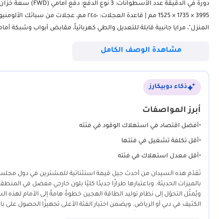
المنزل"، مرايا جانبية قابلة للتعديل والطي كهربائياً، مقابض أبواب وشبكة أ
مشاهدة الوصف الكامل
بالصوت ومثبت ال
مساعد الفرامل، كاميرا خل
ذكاء دوبيكارز
ذكي بدون مفتاح، تسوية المصابيح الأمامية (يدوي)، هالوجين مصابيح ضباب ومسا
أوتو؟ • شريك موثو
أبرز المواصفات
الإمارات العربية المتحدة • شحن تصدير عالمي ودعم مخصص • تحديثات تفاعل
•
أفضل اقتصاد في استهلاك الوقود في فئته
والسيارات الفاخرة---------------------- خدماتنا: • دعم ما بعد البيع • المس
لعملية التصدير---------------- ابقَ على اتصال: انستغرام | فيسبوك | لينكد إن | تويتر: @steerwellauto---------------------- تحقق من المخز
•
أقل تكلفة تشغيل في فئتها
•
أقل معدل استهلاك في فئته
تُقدّم هذه السيدان من أحدث جيل قيمة استثنائية للمشترين في دول مجلس
بالميزات الحديثة. وباعتبارها طرازًا جديدًا كليًا بلون خارجي مفضل في المنطق
ويُمثّل التحوّل إلى نظام توليد الطاقة الهجين خطوةً هامةً إلى الأمام لهذه 
الكثيف في دبي أو الرياض. ويضمن اختيار الفئة الأعلى تجهيزًا الحصول على با
الصيف. بالنسبة لمن يُفضّلون انخفاض التكلفة الإجمالية للملكية مع قيادة سي