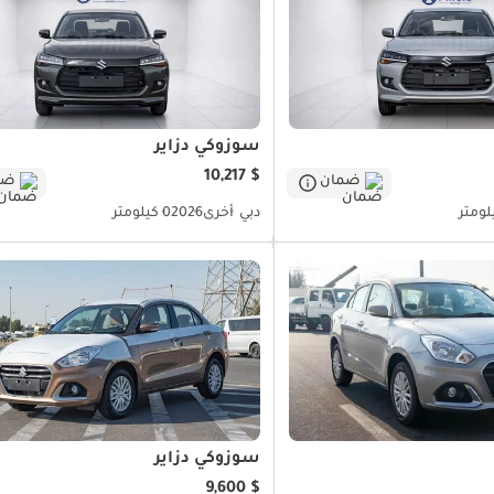
سوزوكي دزاير
$ 10,217
ضمان
ضم
دبي
أخرى
2026
0 كيلومتر
سوزوكي دزاير
$ 9,600