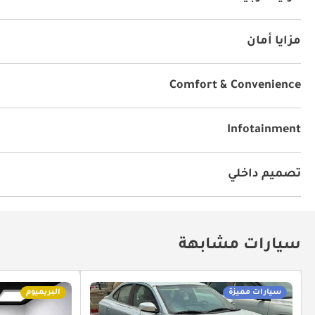
نظام الدخول بدون مفتاح
DRLs
أنوار للضباب
مزايا أمان
سحب أمامي
أنوار ليد أمامية
Comfort & Convenience
أجهزة استشعار للركن الأمامي
الضغظ على الزر للتشغيل
Infotainment
توصيل بلوتوث
تصميم داخلي
نظام المعلومات والترفيه
سيارات مشابهة
سيارات مميزة
البريميوم