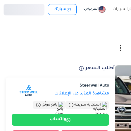
تسجيل دخول
العربية
ار السيارات
بع سيارتك
أطلب السعر
Steerwell Auto
مشاهدة المزيد من الإعلانات
استجابة سريعة
بائع موثّق
واتساب