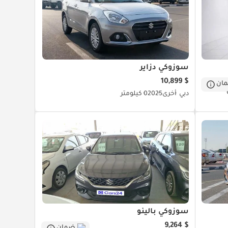
سوزوكي دزاير
$ 10,899
ان
دبي
أخرى
2025
0 كيلومتر
سوزوكي بالينو
$ 9,264