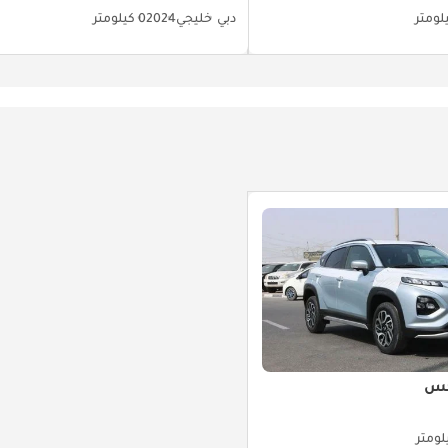
دبي
خليجي
2024
0 كيلومتر
كس