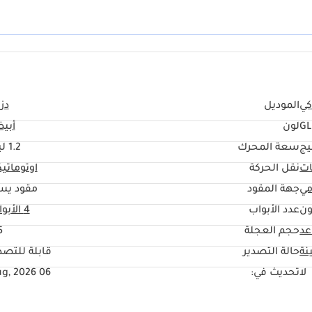
جّح أن تكون هذه السيارة من بين أسرع السيارات مبيعًا عند رغبتك في الترقية لاحقً
ي
الموديل
دزا
G
لون
أبي
يج
سعة المحرك
1.2 ليتر
ات
نقل الحركة
اوتوماتي
مي
جهة المقود
مقود يس
ون
عدد الأبواب
4 الأبواب
حجم العجلة
"
نة
حالة التصدير
قابلة للتصد
لا
تحديث في:
06 Aug, 2026