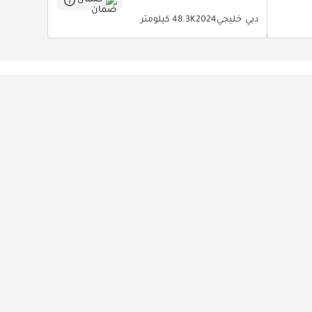
ضمان
دبي
خليجي
2024
48.3K كيلومتر