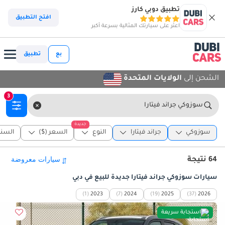
تطبيق دوبي كارز
افتح التطبيق
اعثر على سيارتك المثالية بسرعة أكبر
بع
تطبيق
الشحن إلى
الولايات المتحدة
3
سوزوكي جراند فيتارا
جديدة
سوزوكي
جراند فيتارا
النوع
السعر ($)
السنة
64 نتيجة
سيارات سوزوكي جراند فيتارا جديدة للبيع في دبي
(1)
2023
(7)
2024
(19)
2025
(37)
2026
استجابة سريعة