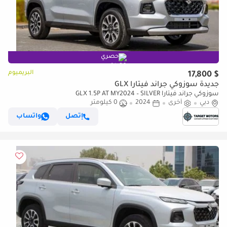
حصري
البريميوم
$ 17,800
جديدة سوزوكي جراند فيتارا GLX
سوزوكي جراند فيتارا GLX 1.5P AT MY2024 – SILVER
دبي
أخرى
2024
0 كيلومتر
إتصل
واتساب