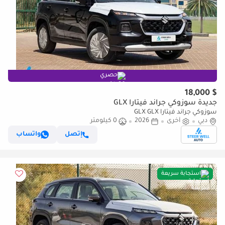
حصري
$ 18,000
جديدة سوزوكي جراند فيتارا GLX
سوزوكي جراند فيتارا GLX GLX
دبي
أخرى
2026
0 كيلومتر
إتصل
واتساب
استجابة سريعة