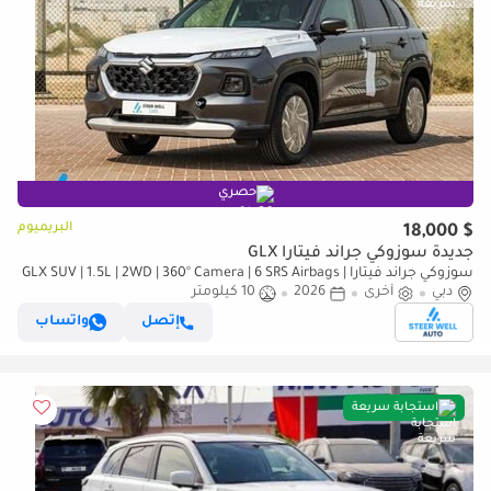
حصري
البريميوم
$ 18,000
جديدة سوزوكي جراند فيتارا GLX
سوزوكي جراند فيتارا GLX SUV | 1.5L | 2WD | 360° Camera | 6 SRS Airbags |
دبي
أخرى
2026
Panoramic Sunroof | Export Only
10 كيلومتر
إتصل
واتساب
استجابة سريعة