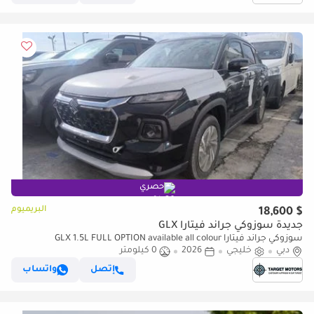
حصري
البريميوم
$ 18,600
جديدة سوزوكي جراند فيتارا GLX
سوزوكي جراند فيتارا GLX 1.5L FULL OPTION available all colour
دبي
خليجي
2026
0 كيلومتر
إتصل
واتساب