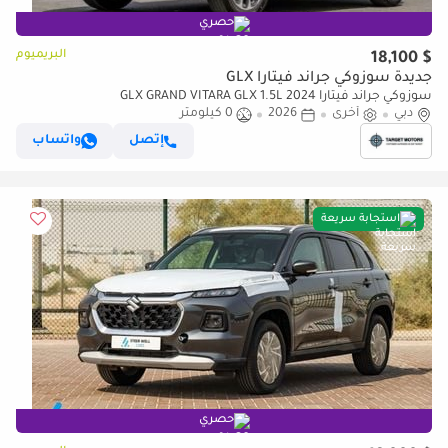
حصري
البريميوم
$ 18,100
جديدة سوزوكي جراند فيتارا GLX
سوزوكي جراند فيتارا GLX GRAND VITARA GLX 1.5L 2024
دبي
أخرى
2026
0 كيلومتر
إتصل
واتساب
استجابة سريعة
حصري