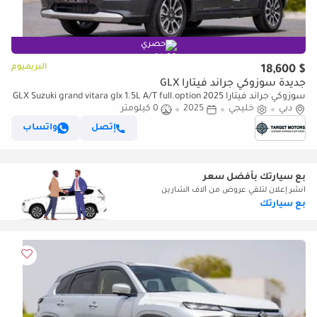
حصري
البريميوم
$ 18,600
جديدة سوزوكي جراند فيتارا GLX
سوزوكي جراند فيتارا GLX Suzuki grand vitara glx 1.5L A/T full.option 2025
دبي
خليجي
2025
0 كيلومتر
إتصل
واتساب
بع سيارتك بأفضل سعر
انشر إعلان لتلقي عروض من آلاف الشارين
بع سيارتك