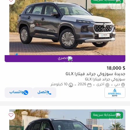
استجابة سريعة
حصري
$ 18,000
جديدة سوزوكي جراند فيتارا GLX
سوزوكي جراند فيتارا GLX
دبي
أخرى
2026
10 كيلومتر
إتصل
واتساب
استجابة سريعة