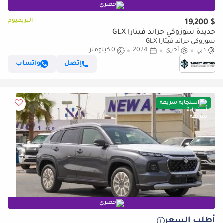
حصري
البريميوم
$ 19,200
جديدة سوزوكي جراند فيتارا GLX
سوزوكي جراند فيتارا GLX
دبي
أخرى
2024
0 كيلومتر
إتصل
واتساب
استجابة سريعة
حصري
أطلب السعر