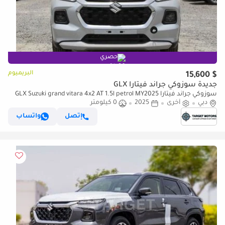
حصري
البريميوم
$ 15,600
جديدة سوزوكي جراند فيتارا GLX
سوزوكي جراند فيتارا GLX Suzuki grand vitara 4x2 AT 1.5l petrol MY2025
دبي
أخرى
2025
0 كيلومتر
إتصل
واتساب