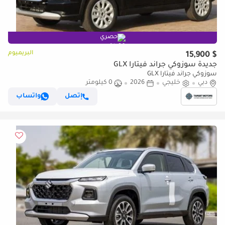
حصري
البريميوم
$ 15,900
جديدة سوزوكي جراند فيتارا GLX
سوزوكي جراند فيتارا GLX
دبي
خليجي
2026
0 كيلومتر
إتصل
واتساب