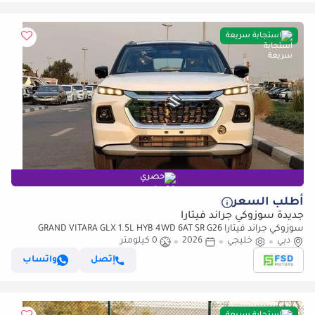
استجابة سريعة
حصري
أطلب السعر
جديدة سوزوكي جراند فيتارا
سوزوكي جراند فيتارا GRAND VITARA GLX 1.5L HYB 4WD 6AT SR G26
دبي
خليجي
2026
0 كيلومتر
إتصل
واتساب