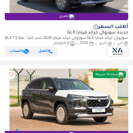
حصري
أطلب السعر
جديدة سوزوكي جراند فيتارا GLX
سوزوكي جراند فيتارا GLX سوزوكي جراند فيتارا 2026 جديد كلياً – فئة GLX 1.5
دبي
لتر هايبرد 4 سلندر مواصفات أفريقية – للتصدير فقط (للتصدير فقط)
أخرى
2026
0 كيلومتر
إتصل
واتساب
استجابة سريعة