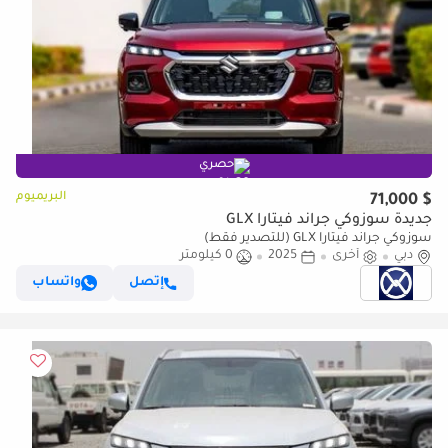
حصري
البريميوم
$ 71,000
جديدة سوزوكي جراند فيتارا GLX
سوزوكي جراند فيتارا GLX (للتصدير فقط)
دبي
أخرى
2025
0 كيلومتر
إتصل
واتساب