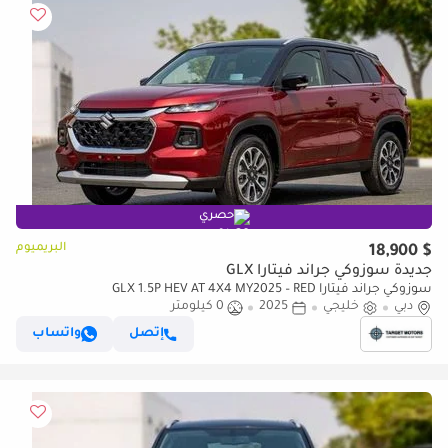
حصري
البريميوم
$ 18,900
جديدة سوزوكي جراند فيتارا GLX
سوزوكي جراند فيتارا GLX 1.5P HEV AT 4X4 MY2025 – RED
دبي
خليجي
2025
0 كيلومتر
إتصل
واتساب