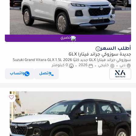
حصري
أطلب السعر
جديدة سوزوكي جراند فيتارا GLX
سوزوكي جراند فيتارا GLX جديد كليًا 2026 Suzuki Grand Vitara GLX 1.5L
هايبرد 4 أسطوانات SUV – المواصفات الأفريقية (للتصدير فقط)
دبي
خليجي
2026
0 كيلومتر
إتصل
واتساب