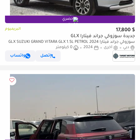
حصري
البريميوم
$ 17,800
جديدة سوزوكي جراند فيتارا GLX
سوزوكي جراند فيتارا GLX SUZUKI GRAND VITARA GLX 1.5L PETROL 2024
دبي
أخرى
2024
0 كيلومتر
إتصل
واتساب