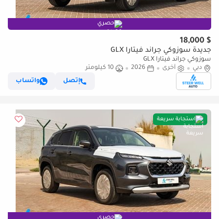
حصري
$ 18,000
جديدة سوزوكي جراند فيتارا GLX
سوزوكي جراند فيتارا GLX
دبي
أخرى
2026
10 كيلومتر
إتصل
واتساب
استجابة سريعة
حصري