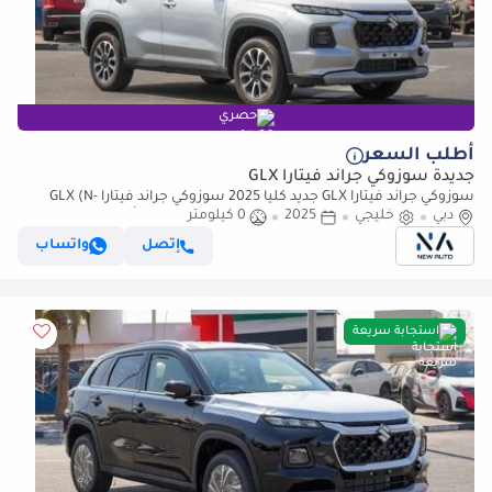
حصري
أطلب السعر
جديدة سوزوكي جراند فيتارا GLX
سوزوكي جراند فيتارا GLX جديد كلياً 2025 سوزوكي جراند فيتارا GLX (N-
دبي
VITRA-1.5-P-25) 1.5 لتر هايبرد | SUV 5 مقاعد | مواصفات أف (للتصدير فقط)
خليجي
2025
0 كيلومتر
إتصل
واتساب
استجابة سريعة