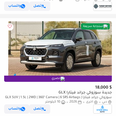
إتصل
واتساب
استجابة سريعة
حصري
$ 18,000
جديدة سوزوكي جراند فيتارا GLX
سوزوكي جراند فيتارا GLX SUV | 1.5L | 2WD | 360° Camera | 6 SRS Airbags |
دبي
أخرى
2026
Panoramic Sunroof | Export Only
10 كيلومتر
إتصل
واتساب