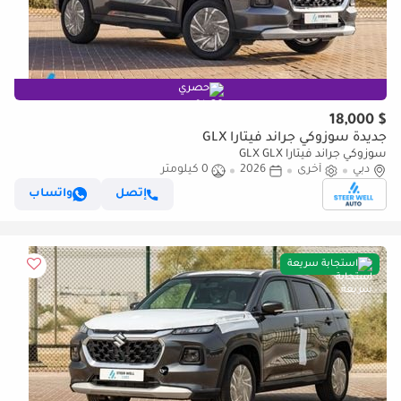
حصري
$ 18,000
جديدة سوزوكي جراند فيتارا GLX
سوزوكي جراند فيتارا GLX GLX
دبي
أخرى
2026
0 كيلومتر
إتصل
واتساب
استجابة سريعة