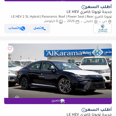
أطلب السعر
جديدة تويوتا كامري LE HEV
تويوتا كامري LE HEV 2.5L Hybrid | Panoramic Roof | Power Seat | Rear
دبي
خليجي
Camera | GCC Specs | Zero KM
2026
0 كيلومتر
إتصل
واتساب
حصري
أطلب السعر
جديدة تويوتا كامري LE HEV