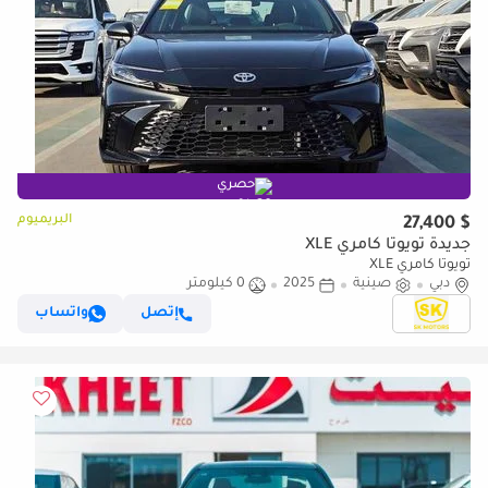
حصري
البريميوم
$ 27,400
جديدة تويوتا كامري XLE
تويوتا كامري XLE
دبي
صينية
2025
0 كيلومتر
إتصل
واتساب