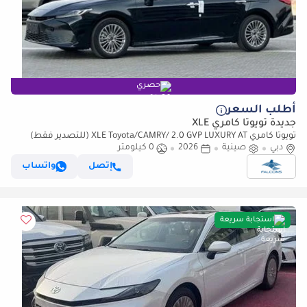
حصري
أطلب السعر
جديدة تويوتا كامري XLE
تويوتا كامري XLE Toyota/CAMRY/ 2.0 GVP LUXURY AT (للتصدير فقط)
دبي
صينية
2026
0 كيلومتر
إتصل
واتساب
استجابة سريعة