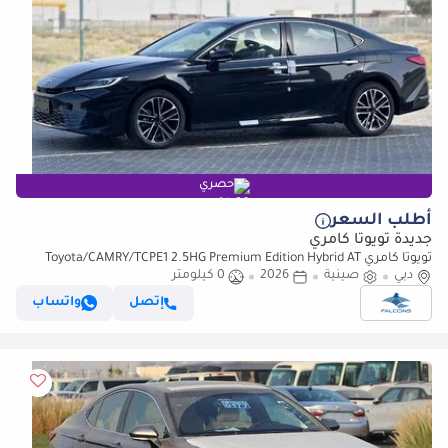
حصري
أطلب السعر
جديدة تويوتا كامري
تويوتا كامري Toyota/CAMRY/TCPE1 2.5HG Premium Edition Hybrid AT
دبي
(للتصدير فقط)
صينية
2026
0 كيلومتر
إتصل
واتساب