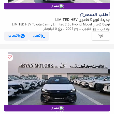
حصري
أطلب السعر
جديدة تويوتا كامري LIMITED HEV
تويوتا كامري LIMITED HEV Toyota Camry Limited 2.5L Hybrid, Model
دبي
2025, Color White
خليجي
2025
0 كيلومتر
إتصل
واتساب
حصري