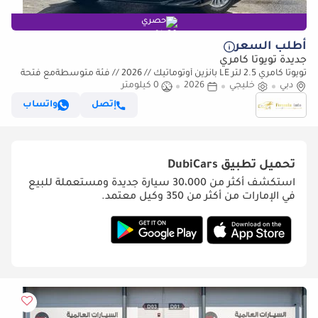
حصري
أطلب السعر
جديدة تويوتا كامري
تويوتا كامري 2.5 لتر LE بانزين أوتوماتيك // 2026 // فئة متوسطةمع فتحة
دبي
سقف، DVD وكاميرا خلفية،
خليجي
2026
0 كيلومتر
إتصل
واتساب
تحميل تطبيق
DubiCars
استكشف أكثر من 30،000 سيارة جديدة ومستعملة للبيع
في الإمارات من أكثر من 350 وكيل معتمد.