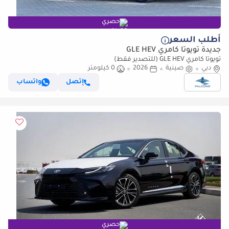
حصري
أطلب السعر
جديدة تويوتا كامري GLE HEV
تويوتا كامري GLE HEV (للتصدير فقط)
دبي
صينية
2026
0 كيلومتر
إتصل
واتساب
حصري