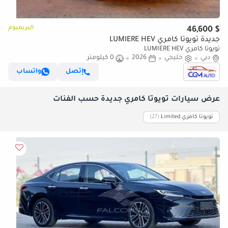
البريميوم
$ 46,600
جديدة تويوتا كامري LUMIERE HEV
تويوتا كامري LUMIERE HEV
دبي
خليجي
2026
0 كيلومتر
إتصل
واتساب
عرض سيارات تويوتا كامري جديدة حسب الفئات
تويوتا كامري Limited
‏(27)