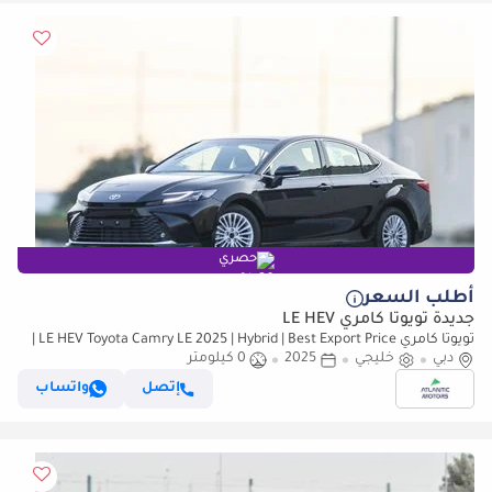
حصري
أطلب السعر
جديدة تويوتا كامري LE HEV
تويوتا كامري LE HEV Toyota Camry LE 2025 | Hybrid | Best Export Price |
دبي
(للتصدير فقط)
خليجي
2025
0 كيلومتر
إتصل
واتساب