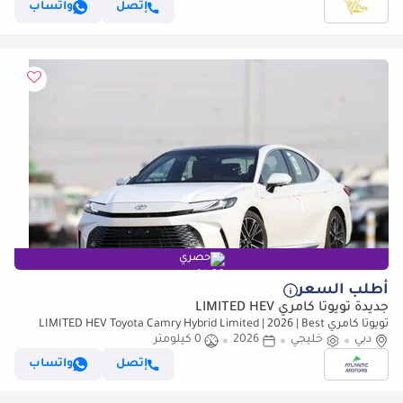
إتصل
واتساب
حصري
أطلب السعر
جديدة تويوتا كامري LIMITED HEV
تويوتا كامري LIMITED HEV Toyota Camry Hybrid Limited | 2026 | Best
دبي
Export Price (للتصدير فقط)
خليجي
2026
0 كيلومتر
إتصل
واتساب