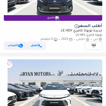
حصري
أطلب السعر
جديدة تويوتا كامري LE HEV
تويوتا كامري LE HEV
دبي
خليجي
2025
0 كيلومتر
إتصل
واتساب