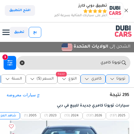
تطبيق دوبي كارز
افتح التطبيق
اعثر على سيارتك المثالية بسرعة أكبر
بع
تطبيق
الشحن إلى
الولايات المتحدة
3
تويوتا كامري
جديدة
تويوتا
كامري
النوع
السعر ($)
السنة
295 نتيجة
سيارات تويوتا كامري جديدة للبيع في دبي
2025
(137)
2026
(137)
2024
(13)
2023
(7)
2005
(1)
شاهد المزي