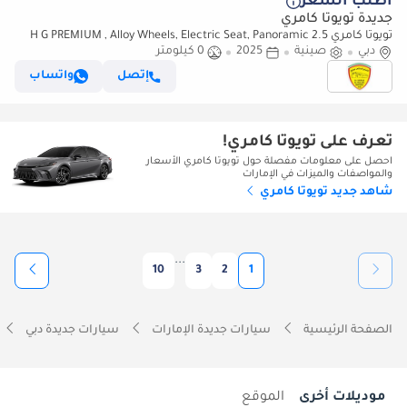
أطلب السعر
جديدة تويوتا كامري
تويوتا كامري 2.5 H G PREMIUM , Alloy Wheels, Electric Seat, Panoramic
دبي
صينية
2025
Roof, Model 2025, China Specs
0 كيلومتر
إتصل
واتساب
تعرف على تويوتا كامري!
احصل على معلومات مفصلة حول تويوتا كامري الأسعار
والمواصفات والميزات في الإمارات
شاهد جديد تويوتا كامري
...
10
3
2
1
الصفحة الرئيسية
سيارات جديدة الإمارات
سيارات جديدة دبي
موديلات أخرى
الموقع