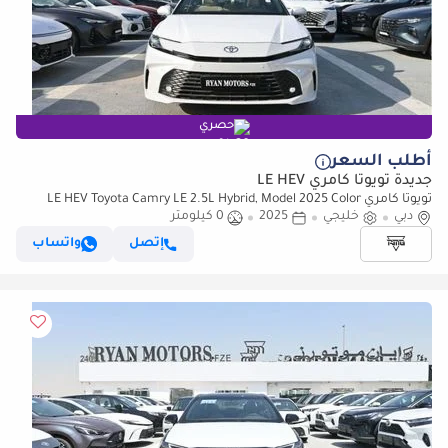
حصري
أطلب السعر
جديدة تويوتا كامري LE HEV
تويوتا كامري LE HEV Toyota Camry LE 2.5L Hybrid, Model 2025 Color
White
دبي
خليجي
2025
0 كيلومتر
إتصل
واتساب