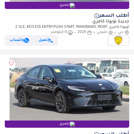
حصري
أطلب السعر
جديدة تويوتا كامري
تويوتا كامري 2.5LE, KEYLESS ENTRY,PUSH START, PANORAMIC ROOF,
دبي
خليجي
ALLOY WHEELS, MODEL 2026
2026
0 كيلومتر
إتصل
واتساب
حصري