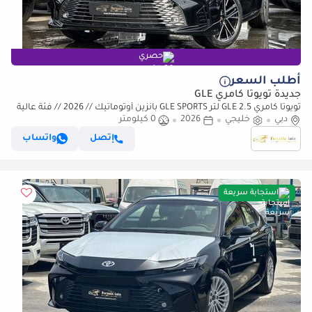
حصري
أطلب السعر
جديدة تويوتا كامري GLE
تويوتا كامري GLE 2.5 لتر GLE SPORTS بانزين أوتوماتيك // 2026 // فئة عالية
دبي
مع رادار، DVD وكاميرا خلفية، بانوراما // عر
خليجي
2026
0 كيلومتر
إتصل
واتساب
استجابة سريعة