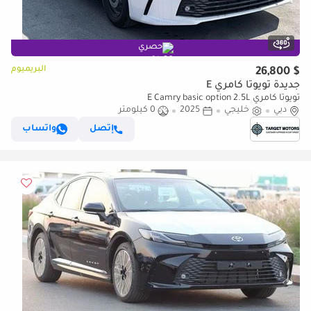
حصري
البريميوم
$ 26,800
جديدة تويوتا كامري E
تويوتا كامري E Camry basic option 2.5L
دبي
خليجي
2025
0 كيلومتر
إتصل
واتساب