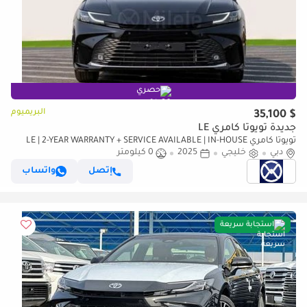
حصري
البريميوم
$ 35,100
جديدة تويوتا كامري LE
تويوتا كامري LE | 2-YEAR WARRANTY + SERVICE AVAILABLE | IN-HOUSE
دبي
خليجي
2025
0 كيلومتر
FINANCING | 0% DOWNPAYMENT (BANK)
إتصل
واتساب
استجابة سريعة