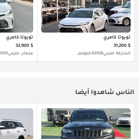
تويوتا كامري
تويوتا كامري
$ 32,900
$ 31,200
الشارقة
خليجي
2026
0 كيلومتر
عجمان
خليجي
2025
الناس شاهدوا أيضا