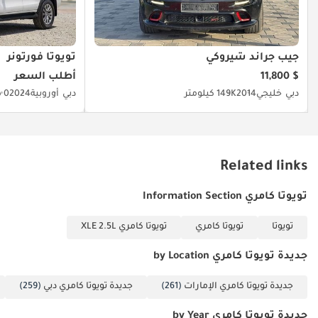
جيب جراند شيروكي
تويوتا فورتونر
$ 11,800
أطلب السعر
دبي
خليجي
2014
149K كيلومتر
دبي
أوروبية
2024
0 كيلومتر
Related links
تويوتا كامري Information Section
تويوتا
تويوتا كامري
تويوتا كامري XLE 2.5L
جديدة تويوتا كامري by Location
جديدة تويوتا كامري الإمارات
(261)
جديدة تويوتا كامري دبي
(259)
جديدة تويوتا كامري by Year