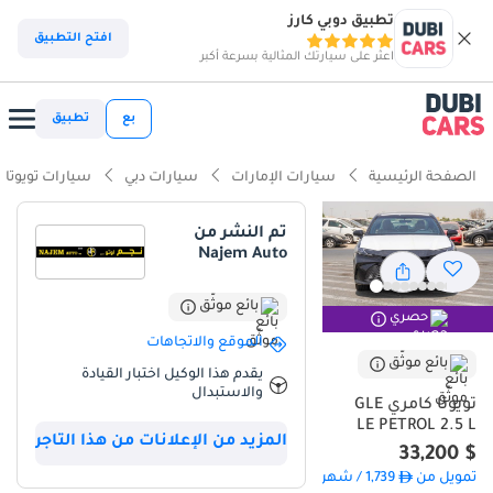
تطبيق دوبي كارز
افتح التطبيق
اعثر على سيارتك المثالية بسرعة أكبر
بع
تطبيق
الصفحة الرئيسية
سيارات الإمارات
سيارات دبي
سيارات تويوتا
تم النشر من
Najem Auto
بائع موثّق
حصري
الموقع والاتجاهات
بائع موثّق
يقدم هذا الوكيل اختبار القيادة
والاستبدال
تويوتا كامري GLE
LE PETROL 2.5 L
المزيد من الإعلانات من هذا التاجر
$ 33,200
تمويل من
1,739
/ شهر