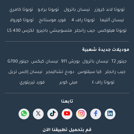
تويوتا لاند كروزر
نيسان باترول
تويوتا برادو
تويوتا كامري
نيسان ألتيما
تويوتا راف 4
فورد موستانج
تويوتا كورولا
تويوتا هيلوكس
جيب رانجلر
متسوبيشي باجيرو
لكزس LS 430
موديلات جديدة شعبية
جيتور T2
نيسان باترول
بورش 911
نيسان كيكس
جيتور G700
جيب رانجلر
كيا سيلتوس
دودج تشالينجر
نيسان إكس تريل
تويوتا راف ٤
ميني كوبر
فورد تيريتوري
تابعنا
قم بتحميل تطبيقنا الآن