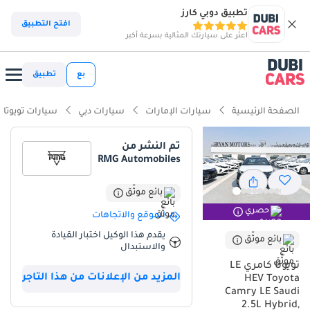
تطبيق دوبي كارز
ذكاء دوبي كارز
افتح التطبيق
اعثر على سيارتك المثالية بسرعة أكبر
ذكاء دوبيكارز
بع
تطبيق
أبرز المواصفات
الصفحة الرئيسية
سيارات الإمارات
سيارات دبي
سيارات تويوتا
أفضل كفاءة استهلاك وقود في فئتها
تم النشر من
RMG Automobiles
أقل تكلفة تشغيل في فئتها
أقل معدل انخفاض في القيمة في فئتها
بائع موثّق
حصري
الموقع والاتجاهات
ملخص
يقدم هذا الوكيل اختبار القيادة
بائع موثّق
والاستبدال
تمثل Toyota Camry 2025 بجيلها الجديد كلياً قمة الاعتمادية الممزوجة
بالابتكار التقني، خاصة في فئة LE HEV التي توفر توازناً مثالياً بين الاقتصاد
تويوتا كامري LE
المزيد من الإعلانات من هذا التاجر
والرفاهية. كسيارة هجينة، توفر هذه النسخة كفاءة استثنائية في استهلاك
HEV Toyota
Camry LE Saudi
الوقود تجعلها الخيار الأول لمواجهة ازدحام المدن في دبي والرياض أو
2.5L Hybrid,
الرحلات الطويلة عبر دول الخليج. اللون الأسود يمنحها هيبة خاصة ويضمن