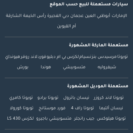
سيارات مستعملة
للبيع
حسب الموقع
الإمارات
أبوظبي
العين
عجمان
دبي
الفجيرة
رأس الخيمة
الشارقة
أم القيوين
مستعملة الماركة المشهورة
تويوتا
مرسيدس بنز
نسيام
لكزس
بي ام دبليو
فورد
لاند روفر
هيونداي
شيفروليه
متسوبيشي
هوندا
بورش
مستعملة الموديل المشهورة
تويوتا لاند كروزر
نيسان باترول
تويوتا برادو
تويوتا كامري
نيسان ألتيما
تويوتا راف 4
فورد موستانج
تويوتا كورولا
تويوتا هيلوكس
جيب رانجلر
متسوبيشي باجيرو
لكزس LS 430