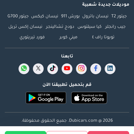
موديلات جديدة شعبية
جيتور T2
نيسان باترول
بورش 911
نيسان كيكس
جيتور G700
جيب رانجلر
كيا سيلتوس
دودج تشالينجر
نيسان إكس تريل
تويوتا راف ٤
ميني كوبر
فورد تيريتوري
تابعنا
قم بتحميل تطبيقنا الآن
Dubicars.com @ 2026. جميع الحقوق محفوظة.
العنوان: 2114 ، برج شذى ، المدينة الإعلامية ، دبي ، الإمارات