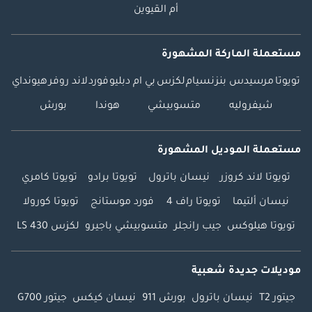
أم القيوين
مستعملة الماركة المشهورة
تويوتا
مرسيدس بنز
نسيام
لكزس
بي ام دبليو
فورد
لاند روفر
هيونداي
شيفروليه
متسوبيشي
هوندا
بورش
مستعملة الموديل المشهورة
تويوتا لاند كروزر
نيسان باترول
تويوتا برادو
تويوتا كامري
نيسان ألتيما
تويوتا راف 4
فورد موستانج
تويوتا كورولا
تويوتا هيلوكس
جيب رانجلر
متسوبيشي باجيرو
لكزس LS 430
موديلات جديدة شعبية
جيتور T2
نيسان باترول
بورش 911
نيسان كيكس
جيتور G700