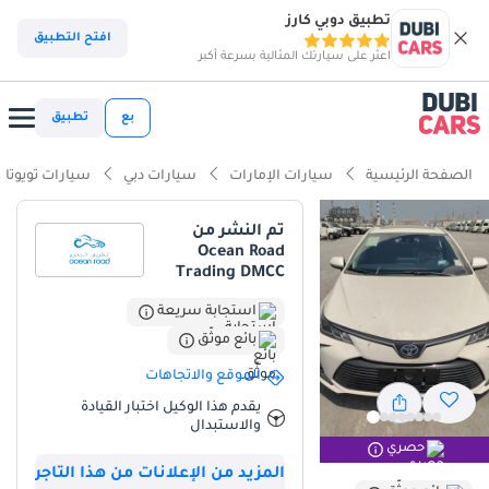
تطبيق دوبي كارز
ذكاء دوبي كارز
افتح التطبيق
اعثر على سيارتك المثالية بسرعة أكبر
ذكاء دوبيكارز
بع
تطبيق
أبرز المواصفات
الصفحة الرئيسية
سيارات الإمارات
سيارات دبي
سيارات تويوتا
أفضل اقتصاد في استهلاك الوقود في فئته
تم النشر من
Ocean Road
أقل تكلفة تشغيل في فئتها
Trading DMCC
أقل معدل استهلاك في فئته
استجابة سريعة
بائع موثّق
ملخص
الموقع والاتجاهات
تُمثل هذه السيارة السيدان الهجينة الأحدث استثمارًا ذكيًا لمشتري
يقدم هذا الوكيل اختبار القيادة
السيارات في دول مجلس التعاون الخليجي، إذ تجمع بين الموثوقية العالية
والاستبدال
والتقنية الكهربائية الحديثة التي تُقلل بشكل كبير من استهلاك الوقود.
حصري
وباعتبارها الفئة التنفيذية، فإنها تُوفر مقصورة داخلية أكثر فخامة تُميزها
المزيد من الإعلانات من هذا التاجر
خلال التنقلات اليومية بين الإمارات. يُعد اللون الأبيض الخارجي الخيار الأمثل