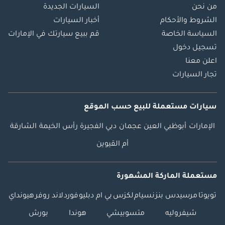
من نحن
السيارات الجديدة
الشروط والأحكام
أخبار السيارات
السياسة الخاصة
قم ببيع سيارتك في الإمارات
تسجيل دخول
اعلن معنا
تجار السيارات
سيارات مستعملة
للبيع
حسب الموقع
الإمارات
أبوظبي
العين
عجمان
دبي
الفجيرة
رأس الخيمة
الشارقة
أم القيوين
مستعملة الماركة المشهورة
تويوتا
مرسيدس بنز
نسيام
لكزس
بي ام دبليو
فورد
لاند روفر
هيونداي
شيفروليه
متسوبيشي
هوندا
بورش