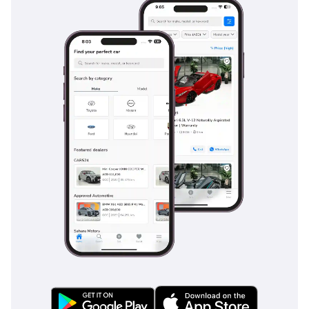
للعائلات أو المهنيين في دول مجلس التعاون الخليجي الذين يبحثون عن
سيارة جديدة كلياً تُعوّض ثمنها بسهولة بفضل قيمتها العالية عند إعادة
البيع وانخفاض تكاليف تشغيلها بالديزل. في السوق المحلي، قلّما تجد
سيارات تُقدّم هذه المساحة الرحبة والفخامة التي يتميّز بها موديل 2025 مع
تكلفة ملكية طويلة الأجل منخفضة ومُتوقّعة.
تم إنشاء هذه الإحصاءات بواسطة الذكاء الاصطناعي اعتماداً على بيانات
خبراء السوق. يُرجى دائماً فحص السيارة قبل الشراء.