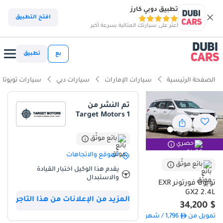
تطبيق دوبي كارز
ذكاء دوبي كارز
افتح التطبيق
اعثر على سيارتك المثالية بسرعة أكبر
ذكاء دوبيكارز
بع
تطبيق
أبرز المواصفات
الصفحة الرئيسية
سيارات الإمارات
سيارات دبي
سيارات تويوتا
أقل معدل استهلاك في فئته
تم النشر من
Target Motors 1
أقل تكلفة تشغيل في فئتها
تصنيف السلامة 5 نجوم من NCAP
بائع موثّق
حصري
الموقع والاتجاهات
ملخص
بائع موثّق
يقدم هذا الوكيل اختبار القيادة
والاستبدال
تُقدّم هذه السيارة الرياضية متعددة الاستخدامات موديل 2025 مزيجًا مثاليًا
تويوتا فورتونر EXR
من الموثوقية العالية والجدوى الاقتصادية طويلة الأجل للمشتري العملي
GX2 2.4L
المزيد من الإعلانات من هذا التاجر
في دول مجلس التعاون الخليجي. صُمّم محرك الديزل بكفاءة ومتانة
$ 34,200
فائقتين، مما يجعله خيارًا مثاليًا لمن يُفضّلون انخفاض تكاليف التشغيل
تمويل من
1,796
/ شهر
اليومية مع مدى قيادة طويل بين عمليات التزود بالوقود. وباعتبارها موديلًا