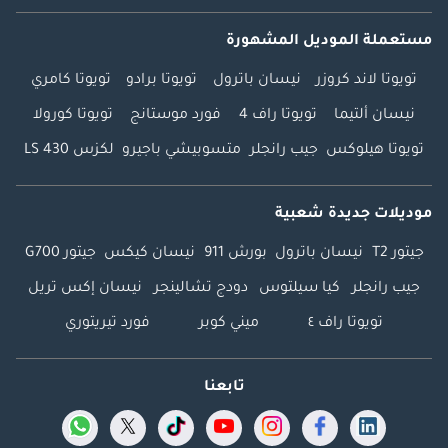
مستعملة الموديل المشهورة
تويوتا لاند كروزر
نيسان باترول
تويوتا برادو
تويوتا كامري
نيسان ألتيما
تويوتا راف 4
فورد موستانج
تويوتا كورولا
تويوتا هيلوكس
جيب رانجلر
متسوبيشي باجيرو
لكزس LS 430
موديلات جديدة شعبية
جيتور T2
نيسان باترول
بورش 911
نيسان كيكس
جيتور G700
جيب رانجلر
كيا سيلتوس
دودج تشالينجر
نيسان إكس تريل
تويوتا راف ٤
ميني كوبر
فورد تيريتوري
تابعنا