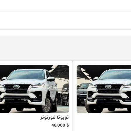
ة الأطفال
فذ كهربائية
كاميرا خلفية
فتحات المكيف الخلفي
وضعيات ال
روليكي
مكيّف
جهاز التحكم بالمناخ
تثبيت السرعة
برات صوت أمامية
مكبرات صوت خلفية
تويوتا فورتونر
$ 46,000