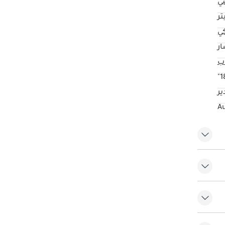
ي
كي
ار
18
ير
ات