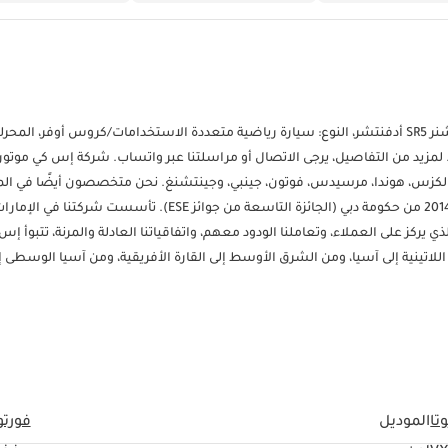
ويسعدني مساعدتكم. لمزيد من التفاصيل، يرجى الاتصال أو مراسلتنا عبر واتساب. شركة إس كي موتو
 لكزس، هوندا، مرسيدس، فوتون، جينبي، وجينتشنغ. نحن متخصصون أيضًا في الم
التجارية. حازت شركة إس كي موتورز على جائزة أكبر مُصدِّر مُعاد تصديره لعام 2014 من حكومة دبي (الجائزة التاسعة من جوائز ESE
اريخنا الحافل بالنجاحات على مدار 19 عامًا، ونهجنا الذي يركز على العملاء، وتعاملنا الودود معهم، واتفاقياتنا العادلة والمرنة، تتبوأ
 اللاتينية إلى آسيا، ومن الشرق الأوسط إلى القارة الأفريقية، ومن آسيا الوسطى إ
ارية اليابانية والصينية والكورية والأمريكية والأوروبية، بأسعار تنافسية ومرنة
 اللوجستية لدينا خصيصًا لضمان الحصول على سعر اقتصادي وشحن أي سيارة تطل
السيارات والبحث عن سيارتكم المُرادة. ----------------------------------------------
----------------------- لمزيد من التفاصيل، يُرجى التواصل مع السيد نعمان على الرقم ------------------------------------------------------------------------------- العنوان: 
تا
الموديل
فورتو