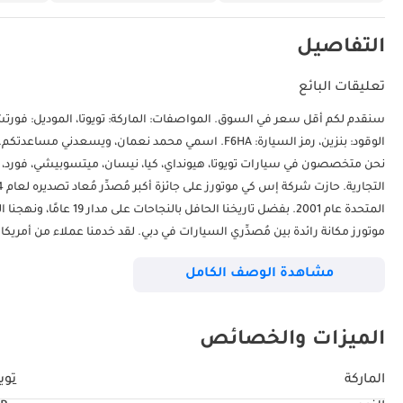
التفاصيل
تعليقات البائع
الوقود: بنزين، رمز السيارة: F6HA. اسمي محمد نعمان، 
نحن متخصصون في سيارات تويوتا، هيونداي، كيا، نيسان، ميتسوبيشي، فورد،
المتحدة عام 2001. بفضل ت
موتورز مكانة رائدة بين مُصدِّري السيارات في دبي. لقد خدمنا عملاء من أمريكا
روسيا. نتعامل مع جميع أنواع السيارات الجديدة والمستعملة، من العلامات التج
مشاهدة الوصف الكامل
الاعتماد على نصائح فريق مبيعاتنا المؤهل والمدرب. صُمِّم قسم الخدمات
الوقت المحدد. نبذل قصارى جهدنا لتحقيق رضاكم التام. تواصلوا معنا الآن لدخول عالم 
الميزات والخصائص
الحرة دوكامز، سوق السيارات المستعملة، صالات العرض رقم 120، 121، 122، 138، 139، 392، 8. "الأسعار قابلة للتغيير حسب التوافر وظروف السوق الحالية."
الماركة
تويو