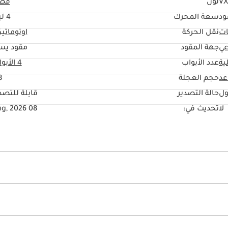
VX
لون
فض
ود
سعة المحرك
4 ليتر
ات
نقل الحركة
اوتوماتي
عي
جهة المقود
مقود يس
ية
عدد الأبواب
4 الأبواب
حجم العجلة
"
ول
حالة التصدير
قابلة للتصد
لا
تحديث في:
08 Aug, 2026
يو أس بي
 مؤشرات
الدعاسات الجانبية
المساحات الخلفية
ائية
أنوار ليد أمامية
نظام التحكم بالانزلاق
نظام قفل العجل