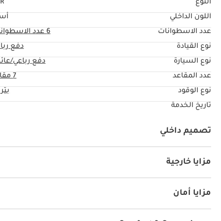
النوع
R
اللون الداخلي
أس
عدد الاسطوانات
6
عدد الاسطوان
نوع القيادة
دفع ربا
نوع السيارة
دفع رباعي/عائل
عدد المقاعد
7 مقاعد
نوع الوقود
بتر
تاريخ الخدمة
تصميم داخلي
نظام آي يو أكس
كراسي جلد
كراسي مع ذاكرة
راديو
مزايا خارجية
نظام الدخول بدون مفتاح
سبويلر خلفي
مرايا جانبية مع
مزايا أمان
دفع رباعي
نظام المكابح المانعة للانغلاق ABS
وسائد هو