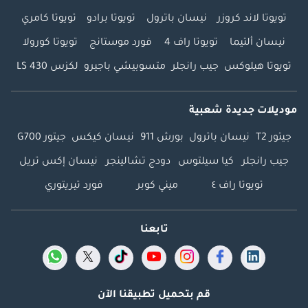
تويوتا لاند كروزر
نيسان باترول
تويوتا برادو
تويوتا كامري
نيسان ألتيما
تويوتا راف 4
فورد موستانج
تويوتا كورولا
تويوتا هيلوكس
جيب رانجلر
متسوبيشي باجيرو
لكزس LS 430
موديلات جديدة شعبية
جيتور T2
نيسان باترول
بورش 911
نيسان كيكس
جيتور G700
جيب رانجلر
كيا سيلتوس
دودج تشالينجر
نيسان إكس تريل
تويوتا راف ٤
ميني كوبر
فورد تيريتوري
تابعنا
قم بتحميل تطبيقنا الآن