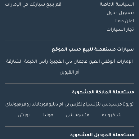
السياسة الخاصة
قم ببيع سيارتك في الإمارات
تسجيل دخول
اعلن معنا
تجار السيارات
سيارات مستعملة
للبيع
حسب الموقع
الإمارات
أبوظبي
العين
عجمان
دبي
الفجيرة
رأس الخيمة
الشارقة
أم القيوين
مستعملة الماركة المشهورة
تويوتا
مرسيدس بنز
نسيام
لكزس
بي ام دبليو
فورد
لاند روفر
هيونداي
شيفروليه
متسوبيشي
هوندا
بورش
مستعملة الموديل المشهورة