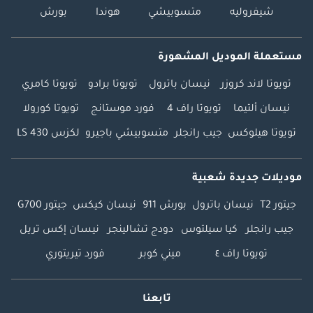
شيفروليه
متسوبيشي
هوندا
بورش
مستعملة الموديل المشهورة
تويوتا لاند كروزر
نيسان باترول
تويوتا برادو
تويوتا كامري
نيسان ألتيما
تويوتا راف 4
فورد موستانج
تويوتا كورولا
تويوتا هيلوكس
جيب رانجلر
متسوبيشي باجيرو
لكزس LS 430
موديلات جديدة شعبية
جيتور T2
نيسان باترول
بورش 911
نيسان كيكس
جيتور G700
جيب رانجلر
كيا سيلتوس
دودج تشالينجر
نيسان إكس تريل
تويوتا راف ٤
ميني كوبر
فورد تيريتوري
تابعنا