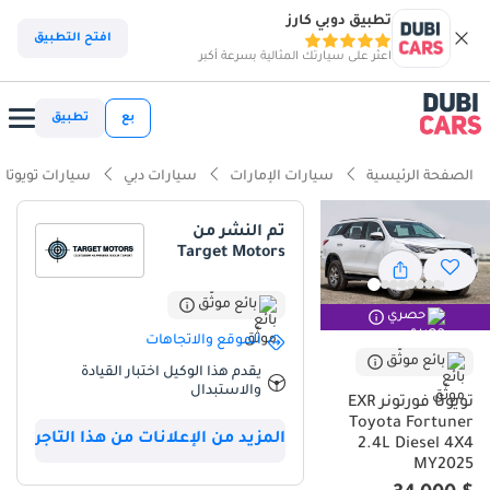
تطبيق دوبي كارز
ذكاء دوبي كارز
افتح التطبيق
اعثر على سيارتك المثالية بسرعة أكبر
ذكاء دوبيكارز
بع
تطبيق
أبرز المواصفات
الصفحة الرئيسية
سيارات الإمارات
سيارات دبي
سيارات تويوتا
قدرات دفع رباعي حقيقية
تم النشر من
Target Motors
أقل معدل استهلاك للقيمة في فئتها
سعة 7 مقاعد مع تبريد خلفي
بائع موثّق
حصري
الموقع والاتجاهات
ملخص
بائع موثّق
يقدم هذا الوكيل اختبار القيادة
والاستبدال
تعتبر Toyota Fortuner 2025 بمحرك Diesel الخيار الأذكى للعائلات الباحثة
تويوتا فورتونر EXR
عن التوازن المثالي بين الأداء القوي والتوفير في الاستهلاك، خاصة وأنها
Toyota Fortuner
المزيد من الإعلانات من هذا التاجر
تأتي باللون الأبيض الذي يعد الأكثر طلباً وإعادة بيعاً في سوق الخليج. تمتاز
2.4L Diesel 4X4
هذه السيارة بقدرتها الفائقة على تحمل درجات الحرارة المرتفعة وطول
MY2025
المسافات بين مدن المنطقة بفضل نظام التبرید المتطور ومحركها