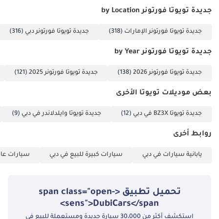
اشتهرت بها
الأسطورية مع قيمة إعادة بيع ممتازة، فإن Fortuner EXR 2025 هي الخيار
جديدة تويوتا فورتونر by Location
العلامة.
الذي لا يمكن تجاوزه. هذه الفرصة مثالية لمن يريد سيارة بحالة الوكالة
وموديل السنة الحالية مع توفير ذكي في السعر.
جديدة تويوتا فورتونر الإمارات
(318)
جديدة تويوتا فورتونر دبي
(316)
تم إنشاء هذه الإحصاءات بواسطة الذكاء الاصطناعي اعتماداً على بيانات
جديدة تويوتا فورتونر by Year
خبراء السوق. يُرجى دائماً فحص السيارة قبل الشراء.
جديدة تويوتا فورتونر 2026
(138)
جديدة تويوتا فورتونر 2025
(121)
بعض موديلات تويوتا الأخرى
جديدة تويوتا BZ3X في دبي
(12)
جديدة تويوتا وايلدلاندر في دبي
(9)
روابط أخرى
يابانية سيارات في دبي
سيارات كبيرة للبيع في دبي
سيارات عائل
تحميل تطبيق <span class="open-
sens">DubiCars</span>
استكشف أكثر من 30،000 سيارة جديدة ومستعملة للبيع في