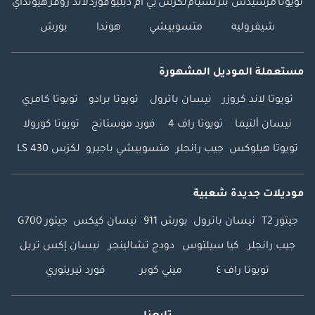
تويوتا
مرسيدس بنز
نسيام
لكزس
بي ام دبليو
فورد
لاند روفر
هيونداي
شيفروليه
متسوبيشي
هوندا
بورش
مستعملة الموديل المشهورة
تويوتا لاند كروزر
نيسان باترول
تويوتا برادو
تويوتا كامري
نيسان ألتيما
تويوتا راف 4
فورد موستانج
تويوتا كورولا
تويوتا هيلوكس
جيب رانجلر
متسوبيشي باجيرو
لكزس LS 430
موديلات جديدة شعبية
جيتور T2
نيسان باترول
بورش 911
نيسان كيكس
جيتور G700
جيب رانجلر
كيا سيلتوس
دودج تشالينجر
نيسان إكس تريل
تويوتا راف ٤
ميني كوبر
فورد تيريتوري