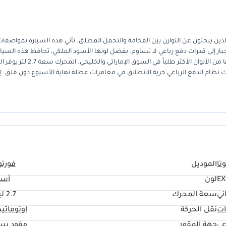
جبار إلى قدرات دفع رباعي لا تساوم. بفضل لونها الأسود الملكي، تحافظ هذه السيا
هيبة حضورها في شوارع المدينة وعلى جاذبية استثنائية عند إعادة البيع كونها من الألوان الأكثر طلباً في
 نظام الدفع الرباعي حرية الانطلاق في مغامرات عطلة نهاية الأسبوع دون قلق. إن
ف التشغيل المنطقية التي تجعلها استثماراً ذكياً على المدى البعيد. اقتناء هذا ال
تا
الموديل
فورتو
EX
لون
أسو
ني
سعة المحرك
2.7 ليتر
ات
نقل الحركة
اوتوماتي
عي
جهة المقود
مقود يس