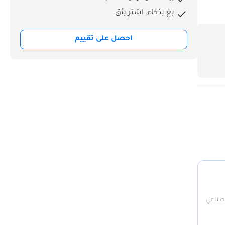
بِع بذكاء. اشترِ بثق
احصل على تقييم
صطناعي