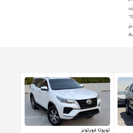
17
ير
تويوتا فورتونر