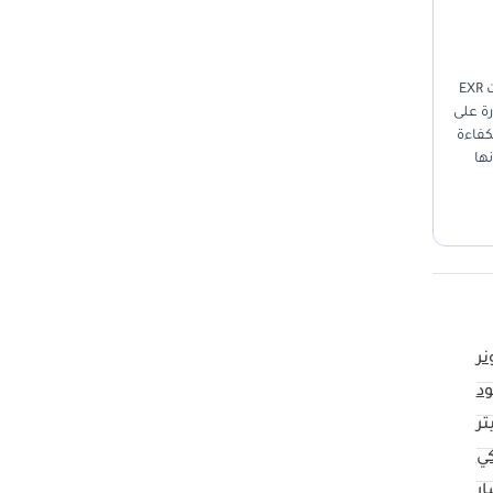
تعتبر Toyota Fortuner 2025 خياراً استراتيجياً للسائقين في منطقة الخليج الذين يبحثون عن التوازن بين الفخامة والتحمل المطلق. تأتي هذه السيارة بمواصفات EXR
رة على
 السوق الإماراتي والخليجي. المحرك سعة 2.7 لتر يوفر الكفاءة
ها
موديل
نر
د
كي
ار