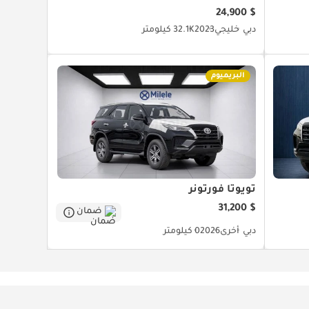
$ 24,900
دبي
خليجي
2023
32.1K كيلومتر
البريميوم
تويوتا فورتونر
$ 31,200
ضمان
دبي
أخرى
2026
0 كيلومتر