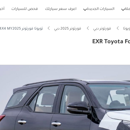
لة
السيارات الجديدة
اعرف سعر سيارتك
فحص للسيارات
أخب
يوتا
فورتونر دبي
فورتونر 2025 دبي
تويوتا فورتونر EXR Toyota Fortuner 2.7L Petrol 4X4 MY2025
بيكارز
 دفع رباعي حقيقية
دل استهلاك للقيمة في فئته