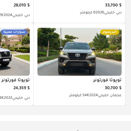
$ 28,010
$ 33,700
دبي
خليجي
2026
0 كيلومتر
دبي
خليجي
2024
54.2K
البريميوم
سيارات مميزة
تويوتا فورتونر
تويوتا فورتونر
$ 24,359
$ 30,700
عجمان
خليجي
2024
54K كيلومتر
دبي
خليجي
2022
63.3K 