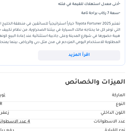
•
أدنى معدل استهلاك للقيمة في فئته
•
سعة 7 ركاب براحة تامة
التي توفر كل ما يحتاجه مالك السيارة في بيئتنا الصحراوية، من نظام تكييف 
المطلوبة للاستخدام اليومي المزدحم في مدن مثل دبي والرياض، بينما يمنحك
سيارة صممت لتعمر طويلاً، حيث تجمع بين جودة التصنيع اليابانية وبين تكالي
تحديداً يعني أنك تمتلك أحدث تكنولوجيا وصلت إليها Toyota في هذه الفئة، مما يضمن لك التفوق التقني والاعتمادية التي اشتهرت بها العلامة.
اقرأ المزيد
الميزات والخصائص
الماركة
تويو
النوع
R
اللون الداخلي
زعفرا
عدد الاسطوانات
4
عدد الاسطوان
نوع القيادة
دفع ربا