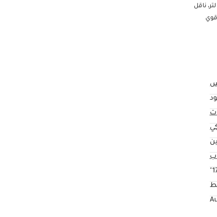
تا هايس كارغو، سقف عالٍ، أبواب منزلقة مزدوجة، سعة 2.8 لتر ديزل، موديل 2025. تمتع بموثوقية لا مثيل لها مع تويوتا هايس SLWB، سقف عالٍ، سعة 2.8 لتر، ناقل
قوي
س
د
ت
كي
ن
17
ط