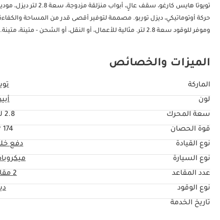
حركة أوتوماتيكي، ديزل توربو. مصممة لتوفير أقصى قدر من المساحة والكفاءة،
وموفر للوقود سعة 2.8 لتر. مثالية للأعمال، أو النقل، أو الشحن - متينة، متينة. تابعنا على مواقع التواصل الاجتماعي @
الميزات والخصائص
الماركة
تويو
لون
أبي
سعة المحرك
2.8 ليتر
قوة الحصان
174 HP
نوع القيادة
دفع خل
نوع السيارة
ميكروب
عدد المقاعد
2 مقاعد
نوع الوقود
دي
تاريخ الخدمة