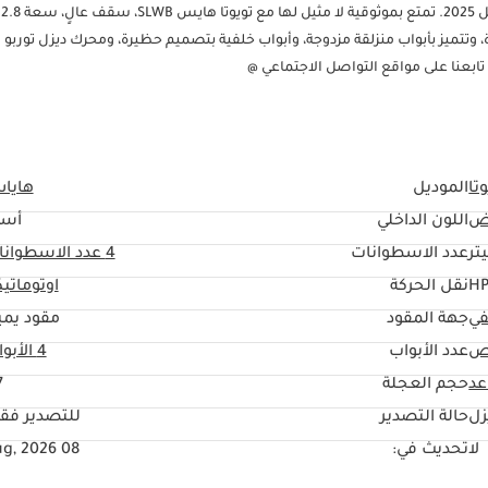
تويو
 وتتميز بأبواب منزلقة مزدوجة، وأبواب خلفية بتصميم حظيرة، ومحرك ديزل توربو 
تا
الموديل
هايا
ض
اللون الداخلي
أسو
عدد الاسطوانات
4
عدد الاسطوانا
نقل الحركة
اوتوماتي
في
جهة المقود
مقود يمي
اص
عدد الأبواب
4 الأبواب
حجم العجلة
"
زل
حالة التصدير
للتصدير فق
لا
تحديث في:
08 Aug, 2026