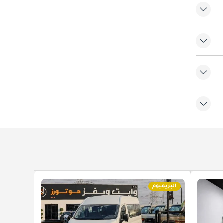
ة
البريميوم