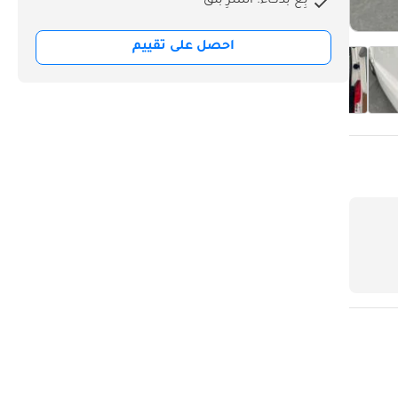
بِع بذكاء. اشترِ بثق
احصل على تقييم