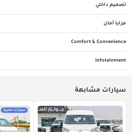
تصميم داخلي
مشغل إم بي ثري
نوع المقعد
يو أس بي
مزايا أمان
نظام المكابح المانعة للانغلاق ABS
دفع خلفي
عدد أحزمة
Comfort & Convenience
كاميرا خلفية
مصباح منطقة الحمولة
المكابح اليدوية
Infotainment
ابل كار بلاي
توصيل بلوتوث
أندرويد أوتو
عدد المكبرا
سيارات مشابهة
سيارات مميزة