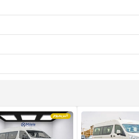
 الأمان
النظام الالكتروني لتوزيع قوة المكابح EBD
وسائد هوائي
شاحن لاسكلي
مكيّف
ت
شاشة على اللمس
البريميوم