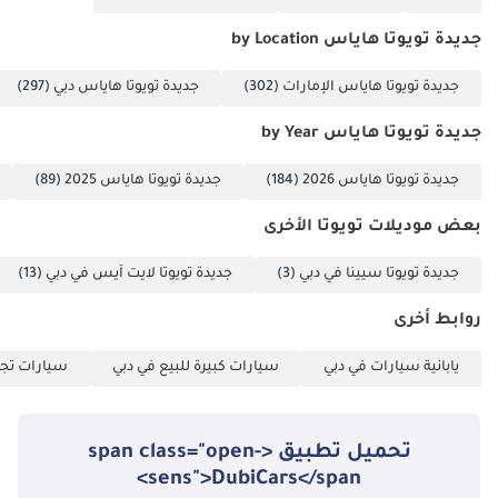
الخلاصة
لأصحاب الأعمال أو العائلات الكبيرة الباحثين عن حلول نقل موثوقة في دول
جديدة تويوتا هاياس by Location
مجلس التعاون الخليجي، تُعدّ سيارة تويوتا هايس ديزل موديل 2025
استثمارًا آمنًا بقيمة إعادة بيع لا تُضاهى. فمزيجها من سعة المقاعد
جديدة تويوتا هاياس الإمارات
(302)
جديدة تويوتا هاياس دبي
(297)
وكفاءة استهلاك الوقود وحالتها الجديدة يجعلها الخيار الأمثل من الناحية
جديدة تويوتا هاياس by Year
المالية في السوق الحالية.
تم إنشاء هذه الإحصاءات بواسطة الذكاء الاصطناعي اعتماداً على بيانات
جديدة تويوتا هاياس 2026
(184)
جديدة تويوتا هاياس 2025
(89)
خبراء السوق. يُرجى دائماً فحص السيارة قبل الشراء.
بعض موديلات تويوتا الأخرى
جديدة تويوتا سيينا في دبي
(3)
جديدة تويوتا لايت آيس في دبي
(13)
روابط أخرى
يابانية سيارات في دبي
سيارات كبيرة للبيع في دبي
سيارات تجا
تحميل تطبيق <span class="open-
sens">DubiCars</span>