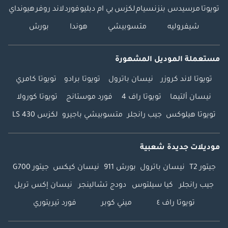
تويوتا
مرسيدس بنز
نسيام
لكزس
بي ام دبليو
فورد
لاند روفر
هيونداي
شيفروليه
متسوبيشي
هوندا
بورش
مستعملة الموديل المشهورة
تويوتا لاند كروزر
نيسان باترول
تويوتا برادو
تويوتا كامري
نيسان ألتيما
تويوتا راف 4
فورد موستانج
تويوتا كورولا
تويوتا هيلوكس
جيب رانجلر
متسوبيشي باجيرو
لكزس LS 430
موديلات جديدة شعبية
جيتور T2
نيسان باترول
بورش 911
نيسان كيكس
جيتور G700
جيب رانجلر
كيا سيلتوس
دودج تشالينجر
نيسان إكس تريل
تويوتا راف ٤
ميني كوبر
فورد تيريتوري