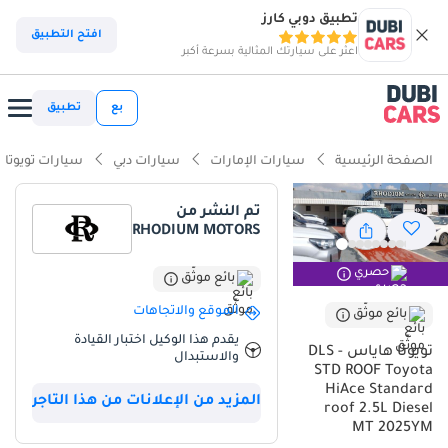
تطبيق دوبي كارز
ذكاء دوبي كارز
افتح التطبيق
اعثر على سيارتك المثالية بسرعة أكبر
ذكاء دوبيكارز
بع
تطبيق
أبرز المواصفات
الصفحة الرئيسية
سيارات الإمارات
سيارات دبي
سيارات تويوتا
سعة 7 مقاعد أو أكثر مع مقاعد الكابتن
تم النشر من
RHODIUM MOTORS
أقل معدل استهلاك في فئته
حصري
أقل تكلفة تشغيل في فئتها
بائع موثّق
الموقع والاتجاهات
بائع موثّق
ملخص
يقدم هذا الوكيل اختبار القيادة
تويوتا هاياس DLS -
والاستبدال
تُطرح هذه الشاحنة التجارية الجديدة كلياً لعام 2025 في السوق كأصل
STD ROOF Toyota
أساسي للشركات أو العائلات الكبيرة التي تتطلب أقصى درجات الموثوقية.
HiAce Standard
المزيد من الإعلانات من هذا التاجر
وباعتبارها طراز 2025، فإنها توفر أعلى إمكانية لإعادة البيع في دول مجلس
roof 2.5L Diesel
التعاون الخليجي، لا سيما مع لونها الأبيض الكلاسيكي الخارجي، وهو اللون
MT 2025YM
الأكثر طلباً لأسطول المركبات التجارية والنقل في الإمارات العربية