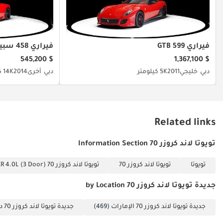
تم إنشاء هذه الإحصاءات بواسطة الذكاء الاصطناعي اعتماداً على بيانات
خبراء السوق. يُرجى دائماً فحص السيارة قبل الشراء.
فيراري 599 GTB
فيراري 458 سبيشياليه
$ 545,200
$ 1,367,100
دبي
خليجي
2011
5K كيلومتر
دبي
أخرى
2014
14K كيلومتر
Related links
تويوتا لاند كروزر 70 Information Section
تويوتا
تويوتا لاند كروزر 70
تويوتا لاند كروزر 70 VXR 4.0L (3 Door)
جديدة تويوتا لاند كروزر 70 by Location
جديدة تويوتا لاند كروزر 70 الإمارات
(469)
جديدة تويوتا لاند كروزر 70 دبي