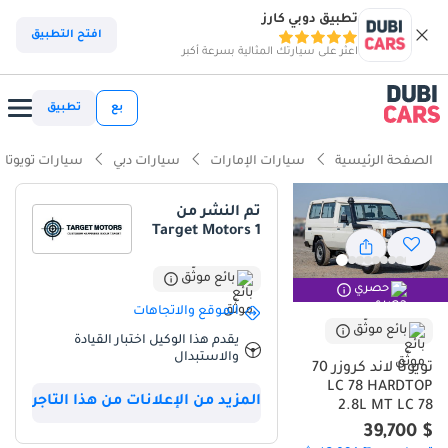
تطبيق دوبي كارز
ذكاء دوبي كارز
افتح التطبيق
اعثر على سيارتك المثالية بسرعة أكبر
ذكاء دوبيكارز
بع
تطبيق
أبرز المواصفات
الصفحة الرئيسية
سيارات الإمارات
سيارات دبي
سيارات تويوتا
قدرات حقيقية للطرق الوعرة
تم النشر من
Target Motors 1
أقل معدل استهلاك للقيمة في فئتها
سعة تنقل لـ 9 ركاب فأكثر
بائع موثّق
حصري
الموقع والاتجاهات
ملخص
بائع موثّق
يقدم هذا الوكيل اختبار القيادة
والاستبدال
تعتبر هذه السيارة الخيار الأمثل لمن يبحث عن الأداء العملي والاعتمادية
تويوتا لاند كروزر 70
الأسطورية في منطقة الخليج، حيث تجمع بين قوة محرك Diesel
LC 78 HARDTOP
المزيد من الإعلانات من هذا التاجر
وموثوقية Toyota التي لا تُضاهى. تتميز بمساحة داخلية هائلة تتسع لتسعة
2.8L MT LC 78
ركاب، مما يجعلها مثالية للبعثات والرحلات الطويلة أو كمركبة عمل شاقة
$ 39,700
تتحمل أقسى الظروف المناخية والتضاريس الرملية والصخرية. يُعد امتلاك