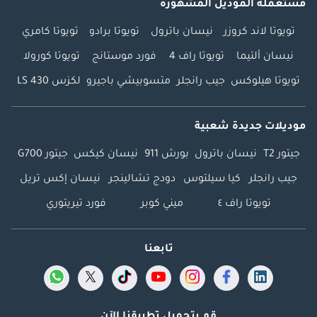
مستعملة الموديل المشهورة
تويوتا لاند كروزر
نيسان باترول
تويوتا برادو
تويوتا كامري
نيسان ألتيما
تويوتا راف 4
فورد موستانج
تويوتا كورولا
تويوتا هيلوكس
جيب رانجلر
متسوبيشي باجيرو
لكزس LS 430
موديلات جديدة شعبية
جيتور T2
نيسان باترول
بورش 911
نيسان كيكس
جيتور G700
جيب رانجلر
كيا سيلتوس
دودج تشالينجر
نيسان إكس تريل
تويوتا راف ٤
ميني كوبر
فورد تيريتوري
تابعنا