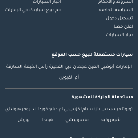
الشروط والأحكام
أخبار السيارات
السياسة الخاصة
قم ببيع سيارتك في الإمارات
تسجيل دخول
اعلن معنا
تجار السيارات
سيارات مستعملة
للبيع
حسب الموقع
الإمارات
أبوظبي
العين
عجمان
دبي
الفجيرة
رأس الخيمة
الشارقة
أم القيوين
مستعملة الماركة المشهورة
تويوتا
مرسيدس بنز
نسيام
لكزس
بي ام دبليو
فورد
لاند روفر
هيونداي
شيفروليه
متسوبيشي
هوندا
بورش