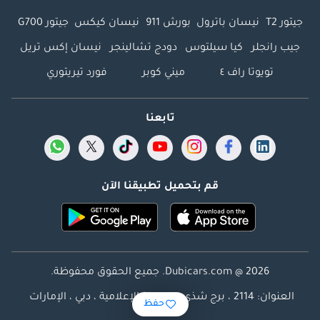
جيتور T2
نيسان باترول
بورش 911
نيسان كيكس
جيتور G700
جيب رانجلر
كيا سيلتوس
دودج تشالينجر
نيسان إكس تريل
تويوتا راف ٤
ميني كوبر
فورد تيريتوري
تابعنا
قم بتحميل تطبيقنا الآن
Dubicars.com @ 2026. جميع الحقوق محفوظة.
العنوان: 2114 ، برج شذى ، المدينة الإعلامية ، دبي ، الإمارات
حفظ