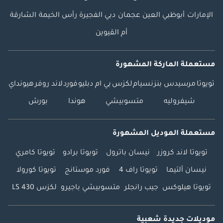
الإمارات
أبوظبي
العين
عجمان
دبي
الفجيرة
رأس الخيمة
الشارقة
أم القيوين
مستعملة الماركة المشهورة
تويوتا
مرسيدس بنز
نسيام
لكزس
بي ام دبليو
فورد
لاند روفر
هيونداي
شيفروليه
متسوبيشي
هوندا
بورش
مستعملة الموديل المشهورة
تويوتا لاند كروزر
نيسان باترول
تويوتا برادو
تويوتا كامري
نيسان ألتيما
تويوتا راف 4
فورد موستانج
تويوتا كورولا
تويوتا هيلوكس
جيب رانجلر
متسوبيشي باجيرو
لكزس LS 430
موديلات جديدة شعبية