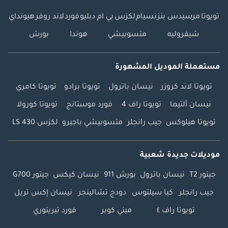
تويوتا
مرسيدس بنز
نسيام
لكزس
بي ام دبليو
فورد
لاند روفر
هيونداي
شيفروليه
متسوبيشي
هوندا
بورش
مستعملة الموديل المشهورة
تويوتا لاند كروزر
نيسان باترول
تويوتا برادو
تويوتا كامري
نيسان ألتيما
تويوتا راف 4
فورد موستانج
تويوتا كورولا
تويوتا هيلوكس
جيب رانجلر
متسوبيشي باجيرو
لكزس LS 430
موديلات جديدة شعبية
جيتور T2
نيسان باترول
بورش 911
نيسان كيكس
جيتور G700
جيب رانجلر
كيا سيلتوس
دودج تشالينجر
نيسان إكس تريل
تويوتا راف ٤
ميني كوبر
فورد تيريتوري