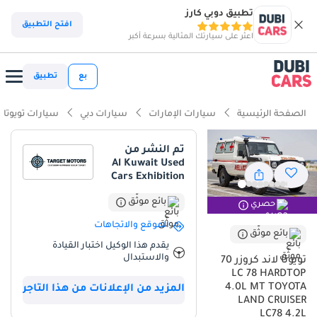
تطبيق دوبي كارز
ذكاء دوبي كارز
افتح التطبيق
اعثر على سيارتك المثالية بسرعة أكبر
ذكاء دوبيكارز
بع
تطبيق
أبرز المواصفات
الصفحة الرئيسية
سيارات الإمارات
سيارات دبي
سيارات تويوتا
مؤهلة فعلياً للسير على الطرق الوعرة
تم النشر من
Al Kuwait Used
أقل نسبة انخفاض في القيمة في الفئة
Cars Exhibition
أكبر خزان وقود في الفئة
بائع موثّق
حصري
الموقع والاتجاهات
ملخص
بائع موثّق
يقدم هذا الوكيل اختبار القيادة
تعتبر Toyota Land Cruiser 70 موديل 2025 بجميع فئاتها، وخاصة نسخة
والاستبدال
تويوتا لاند كروزر 70
LC 78 HARDTOP، الخيار الأول والوحيد لعشاق المغامرات والعمل الشاق
LC 78 HARDTOP
في دول الخليج العربي. تأتي هذه النسخة بمحرك ديزل سعة 4.2 L ذو 6
4.0L MT TOYOTA
المزيد من الإعلانات من هذا التاجر
أسطوانات، مما يضمن عزوماً هائلاً وقدرة على التحمل لا تضاهى في
LAND CRUISER
LC78 4.2L
أقسى الظروف المناخية والتضاريس الوعرة. بفضل لونها الأبيض التقليدي،