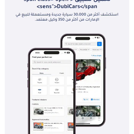
تحميل تطبيق <span class="open-
sens">DubiCars</span>
استكشف أكثر من 30،000 سيارة جديدة ومستعملة للبيع في
الإمارات من أكثر من 350 وكيل معتمد.