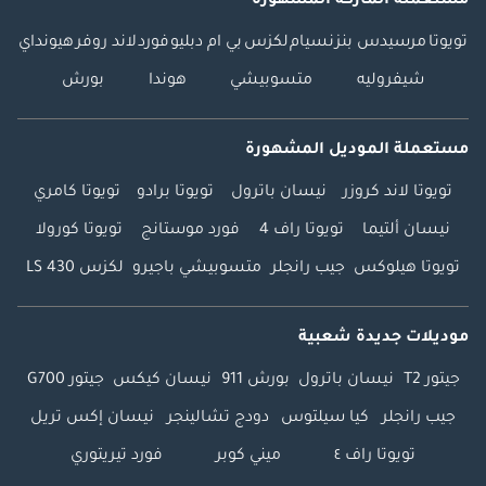
مستعملة الماركة المشهورة
تويوتا
مرسيدس بنز
نسيام
لكزس
بي ام دبليو
فورد
لاند روفر
هيونداي
شيفروليه
متسوبيشي
هوندا
بورش
مستعملة الموديل المشهورة
تويوتا لاند كروزر
نيسان باترول
تويوتا برادو
تويوتا كامري
نيسان ألتيما
تويوتا راف 4
فورد موستانج
تويوتا كورولا
تويوتا هيلوكس
جيب رانجلر
متسوبيشي باجيرو
لكزس LS 430
موديلات جديدة شعبية
جيتور T2
نيسان باترول
بورش 911
نيسان كيكس
جيتور G700
جيب رانجلر
كيا سيلتوس
دودج تشالينجر
نيسان إكس تريل
تويوتا راف ٤
ميني كوبر
فورد تيريتوري