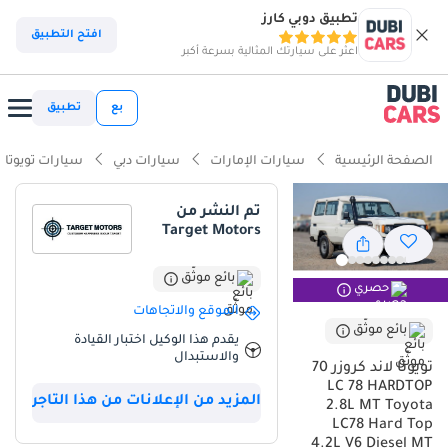
تطبيق دوبي كارز
ذكاء دوبي كارز
افتح التطبيق
اعثر على سيارتك المثالية بسرعة أكبر
ذكاء دوبيكارز
بع
تطبيق
أبرز المواصفات
الصفحة الرئيسية
سيارات الإمارات
سيارات دبي
سيارات تويوتا
قدرات دفع رباعي حقيقية
تم النشر من
Target Motors
أقل معدل انخفاض في القيمة في الفئة
أكبر سعة وقود في فئتها
بائع موثّق
حصري
الموقع والاتجاهات
ملخص
بائع موثّق
يقدم هذا الوكيل اختبار القيادة
والاستبدال
تعتبر Toyota Land Cruiser 70 موديل 2025 بإصدار LC 78 HARDTOP الخيار
تويوتا لاند كروزر 70
الأمثل لمن يبحث عن الصلابة والاعتمادية المطلقة في منطقة الخليج،
LC 78 HARDTOP
المزيد من الإعلانات من هذا التاجر
حيث يجمع هذا الموديل الأحدث بين الإرث التاريخي والتحسينات الميكانيكية
2.8L MT Toyota
المعاصرة. بفضل المحرك Diesel سعة 2.8L (المعدل عن سعة 4.2L
LC78 Hard Top
4.2L V6 Diesel MT
التقليدية في المواصفات) وناقل الحركة اليدوي، يوفر هذا الوحش عزم دوران