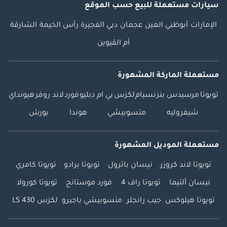
سيارات مستعملة
للبيع
حسب الموقع
الإمارات
أبوظبي
العين
عجمان
دبي
الفجيرة
رأس الخيمة
الشارقة
أم القيوين
مستعملة الماركة المشهورة
تويوتا
مرسيدس بنز
نسيام
لكزس
بي ام دبليو
فورد
لاند روفر
هيونداي
شيفروليه
متسوبيشي
هوندا
بورش
مستعملة الموديل المشهورة
تويوتا لاند كروزر
نيسان باترول
تويوتا برادو
تويوتا كامري
نيسان ألتيما
تويوتا راف 4
فورد موستانج
تويوتا كورولا
تويوتا هيلوكس
جيب رانجلر
متسوبيشي باجيرو
لكزس LS 430