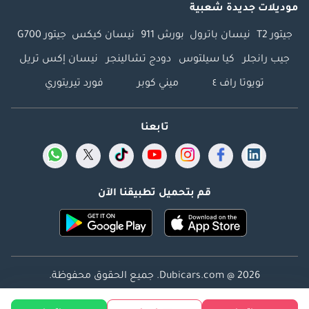
موديلات جديدة شعبية
جيتور T2
نيسان باترول
بورش 911
نيسان كيكس
جيتور G700
جيب رانجلر
كيا سيلتوس
دودج تشالينجر
نيسان إكس تريل
تويوتا راف ٤
ميني كوبر
فورد تيريتوري
تابعنا
قم بتحميل تطبيقنا الآن
Dubicars.com @ 2026. جميع الحقوق محفوظة.
العنوان: 2114 ، برج شذى ، المدينة الإعلامية ، دبي ، الإمارات