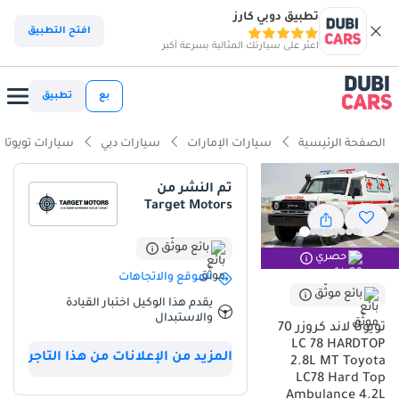
تطبيق دوبي كارز
ذكاء دوبي كارز
افتح التطبيق
اعثر على سيارتك المثالية بسرعة أكبر
ذكاء دوبيكارز
بع
تطبيق
أبرز المواصفات
الصفحة الرئيسية
سيارات الإمارات
سيارات دبي
سيارات تويوتا
قدرات دفع رباعي حقيقية
تم النشر من
Target Motors
أقل معدل انخفاض في القيمة في الفئة
أكبر سعة وقود في فئتها
بائع موثّق
حصري
الموقع والاتجاهات
ملخص
بائع موثّق
يقدم هذا الوكيل اختبار القيادة
والاستبدال
تعتبر Toyota Land Cruiser 70 موديل 2025 بإصدار LC 78 HARDTOP الخيار
تويوتا لاند كروزر 70
الأمثل لمن يبحث عن الصلابة والاعتمادية المطلقة في منطقة الخليج،
LC 78 HARDTOP
المزيد من الإعلانات من هذا التاجر
حيث يجمع هذا الموديل الأحدث بين الإرث التاريخي والتحسينات الميكانيكية
2.8L MT Toyota
المعاصرة. بفضل المحرك Diesel سعة 2.8L (المعدل عن سعة 4.2L
LC78 Hard Top
Ambulance 4.2L
التقليدية في المواصفات) وناقل الحركة اليدوي، يوفر هذا الوحش عزم دوران