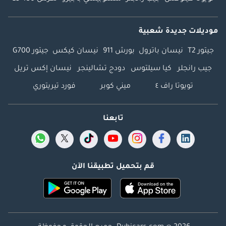
موديلات جديدة شعبية
جيتور T2
نيسان باترول
بورش 911
نيسان كيكس
جيتور G700
جيب رانجلر
كيا سيلتوس
دودج تشالينجر
نيسان إكس تريل
تويوتا راف ٤
ميني كوبر
فورد تيريتوري
تابعنا
قم بتحميل تطبيقنا الآن