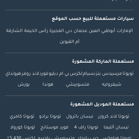
سيارات مستعملة
للبيع
حسب الموقع
الإمارات
أبوظبي
العين
عجمان
دبي
الفجيرة
رأس الخيمة
الشارقة
أم القيوين
مستعملة الماركة المشهورة
تويوتا
مرسيدس بنز
نسيام
لكزس
بي ام دبليو
فورد
لاند روفر
هيونداي
شيفروليه
متسوبيشي
هوندا
بورش
مستعملة الموديل المشهورة
تويوتا لاند كروزر
نيسان باترول
تويوتا برادو
تويوتا كامري
نيسان ألتيما
تويوتا راف 4
فورد موستانج
تويوتا كورولا
تويوتا هيلوكس
جيب رانجلر
متسوبيشي باجيرو
لكزس LS 430