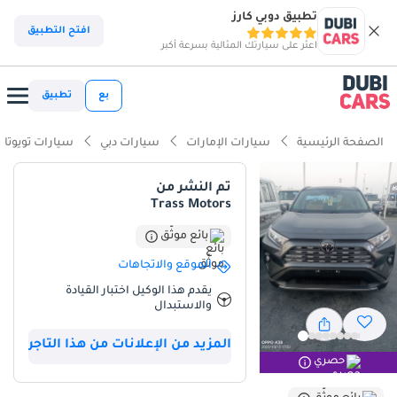
تطبيق دوبي كارز
ذكاء دوبي كارز
افتح التطبيق
اعثر على سيارتك المثالية بسرعة أكبر
ذكاء دوبيكارز
بع
تطبيق
أبرز المواصفات
الصفحة الرئيسية
سيارات الإمارات
سيارات دبي
سيارات تويوتا
أقل معدل استهلاك في فئته
تم النشر من
Trass Motors
تصنيف السلامة 5 نجوم من NCAP
بائع موثّق
أفضل اقتصاد في استهلاك الوقود في فئته
الموقع والاتجاهات
ملخص
يقدم هذا الوكيل اختبار القيادة
والاستبدال
تُعدّ سيارة تويوتا RAV4 EXR موديل 2025 من أكثر الخيارات العملية
والاقتصادية المتاحة للمشترين في دول مجلس التعاون الخليجي. فهي من
المزيد من الإعلانات من هذا التاجر
أحدث الموديلات بمواصفات دول مجلس التعاون الخليجي المرغوبة، ما يتيح
حصري
الحصول عليها فورًا دون قوائم الانتظار المعتادة لدى وكالات السيارات
الإقليمية. ويُعتبر اللون الرمادي الخارجي خيارًا استراتيجيًا للسوق المحلي، إذ