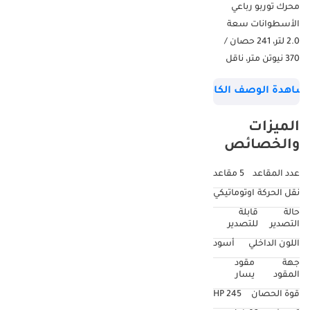
محرك توربو رباعي
الأسطوانات سعة
2.0 لتر، 241 حصان /
370 نيوتن متر، ناقل
حركة أوتوماتيكي DSG
شاهدة الوصف الكامل
بسبع سرعات، دفع
أمامي، بسعر 129,000
الميزات
درهم إماراتي أو 2,021
والخصائص
درهم إماراتي شهريًا
مع دفعة أولى بنسبة
عدد المقاعد
5 مقاعد
20% لمدة 5 سنوات. --
نقل الحركة
اوتوماتيكي
-------------------
حالة
قابلة
المسافة المقطوعة:
التصدير
للتصدير
١٧١٢٣ كم سجل صيانة
اللون الداخلي
أسود
كامل لدى الوكالة
جهة
مقود
ضمان أوتوجارد لمدة
المقود
يسار
عام حالة ممتازة
قوة الحصان
245 HP
مواصفات أوروبية -----