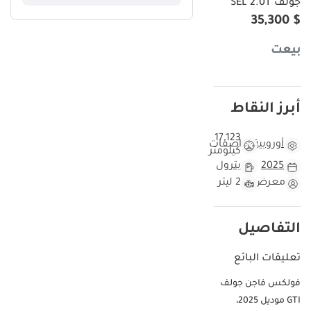
جولف SEL 2.0T
$ 35,300
بيعت
أبرز النقاط
17,123
أوروبية
مواصفات
كيلومتر
2025
بترول
معرض
2 ليتر
التفاصيل
تعليقات البائع
فولكس فاجن جولف
GTI موديل 2025،