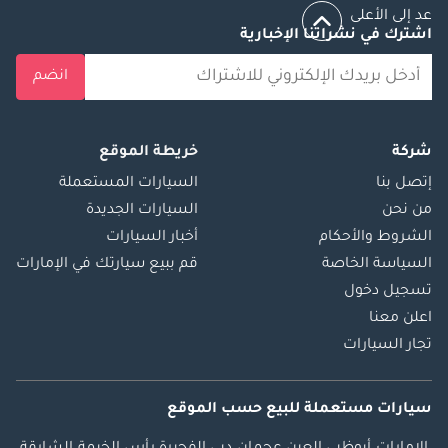
عد إلى الأعلى
وأفريقيا 2024 - وكيل
اشترك في نشراتنا الإخبارية
العام: دبي جوائز أعمال
الشرق الأوسط
انضم
وأفريقيا 2023 - وكيل
العام: دبي جائزة أعمال
الإمارات 2022 - خدمة
شركة
خريطة الموقع
عملاء متميزة جوائز
إتصل بنا
السيارات المستعملة
للسيارات 2022 -
من نحن
السيارات الجديدة
أسطورة: صالة عرض
الشروط والأحكام
أخبار السيارات
العام. نضمن لعملائنا
السياسة الخاصة
قم ببيع سيارتك في الإمارات
تجربة مميزة عند شراء
تسجيل دخول
أو بيع سياراتهم من
اعلن معنا
خلال: أكثر من 700
تجار السيارات
سيارة خضعت
لفحص الجودة قبول
جميع أنواع المقايضة
سيارات مستعملة
للبيع
حسب الموقع
خيارات بيع مباشر
سريعة وسهلة خدمة