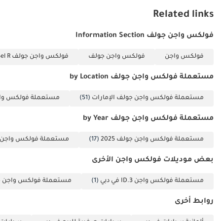
بشاشة لمس قمرة
Related links
القيادة الرقمية Apple
CarPlay/Android
فولكس واجن جولف Information Section
Auto اتصال بلوتوث
فولكس واجن
فولكس واجن جولف
فولكس واجن جولف 2.0L Sel R (290 حصان)
نظام صوت Harman
Kardon نظام ملاحة
مستعملة فولكس واجن جولف by Location
تحكم صوتي كاميرا
رؤية ٣٦٠ درجة
مستعملة فولكس واجن جولف الإمارات
(51)
مستعملة فولكس واج
حساسات ركن أمامية
مستعملة فولكس واجن جولف by Year
وخلفية مثبت سرعة
تكيفي مساعد البقاء
مستعملة فولكس واجن جولف 2025
(17)
مستعملة فولكس واجن جول
في المسار مساعد
أمامي تحذير من
بعض موديلات فولكس واجن الأخرى
الاصطدام مراقبة
النقطة العمياء
مستعملة فولكس واجن ID.3 في دبي
(1)
مستعملة فولكس واجن ج
مساعد الركن ABS
روابط أخرى
وسائد هوائية متعددة
مثبتات مقاعد