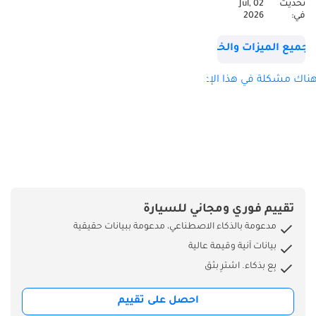
تحديث
02 Jul,
------------------ تشمل
في:
2026
قائمة الخيارات
الكاملة ما يلي: السرعة
جميع الميزات والخصائص
القصوى: ٢٥٠ كم/
ساعة التسارع من ٠
ناك مشكلة في هذا الإعلان؟
إلى ١٠٠ كم/ساعة: ٦.٢
ثانية اختيار أوضاع
القيادة قفل تفاضلي
إلكتروني (XDS) نظام
تعليق رياضي مبدلات
سرعة يدوية باقة
تصميم GTI فتحة
تقييم فوري ومجاني للسيارة
سقف بانورامية
مدعومة بالذكاء الاصطناعي، مدعومة ببيانات حقيقية
لمسات خارجية سوداء
بيانات آنية وقيمة عالية
لامعة نظام عادم
بِع بذكاء. اشترِ بثق
مزدوج جناح خلفي
للسقف عجلات
احصل على تقييم
معدنية مقاعد رياضية