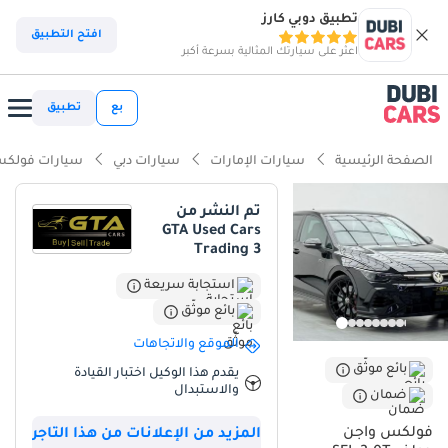
تطبيق دوبي كارز
افتح التطبيق
اعثر على سيارتك المثالية بسرعة أكبر
بع
تطبيق
الصفحة الرئيسية
سيارات الإمارات
سيارات دبي
سيارات فولكس
تم النشر من
GTA Used Cars
Trading 3
استجابة سريعة
بائع موثّق
الموقع والاتجاهات
بائع موثّق
يقدم هذا الوكيل اختبار القيادة
والاستبدال
ضمان
فولكس واجن
المزيد من الإعلانات من هذا التاجر