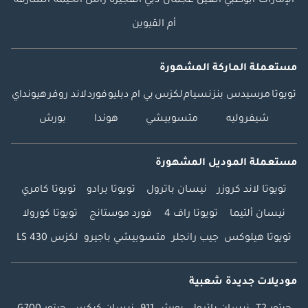
الإمارات
أبوظبي
العين
عجمان
دبي
الفجيرة
رأس الخيمة
الشارقة
إيداع سيارات بدون
أم القيوين
متاعب أو تكاليف
معاملات سلسة
مستعملة الماركة المشهورة
وشفافة أكثر من
3000 تقييم 5 نجوم.
تويوتا
مرسيدس بنز
نسيام
لكزس
بي ام دبليو
فورد
لاند روفر
هيونداي
سيارات جي تي إيه،
شيفروليه
متسوبيشي
هوندا
بورش
مدفوعون بالنجاح. -----
-------------------------------
---------------- تابعونا
مستعملة الموديل المشهورة
على: فيسبوك: GTA
Cars إنستغرام: @
تويوتا لاند كروزر
نيسان باترول
تويوتا برادو
تويوتا كامري
تيك توك: @ الموقع
نيسان ألتيما
تويوتا راف 4
فورد موستانج
تويوتا كورولا
الإلكتروني: ---------------
تويوتا هيلوكس
جيب رانجلر
متسوبيشي باجيرو
لكزس LS 430
-------------------------------
------
موديلات جديدة شعبية